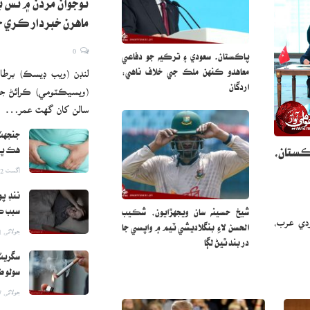
نوجوان مردن ۾ نس ب
ماهرن خبردار ڪري 
0
پاڪستان، سعودي ۽ ترڪيه جو دفاعي
لنڊن (ويب ڊيسڪ) برطا
معاهدو ڪنهن ملڪ جي خلاف ناهي:
اردگان
سالن کان گهٽ عمر…
جنجهٽ 
هڪ ڀي
ڪستان،
اگست 2, 2026
ننڊ پو
سبب ڪ
شيخ حسينه سان ويجهڙايون، شڪيب
دي عرب،
الحسن لاءِ بنگلاديشي ٽيم ۾ واپسي جا
جولائی 31, 2026
در بند ٿيڻ لڳا
سگريٽ
سولو ط
جولائی 27, 2026