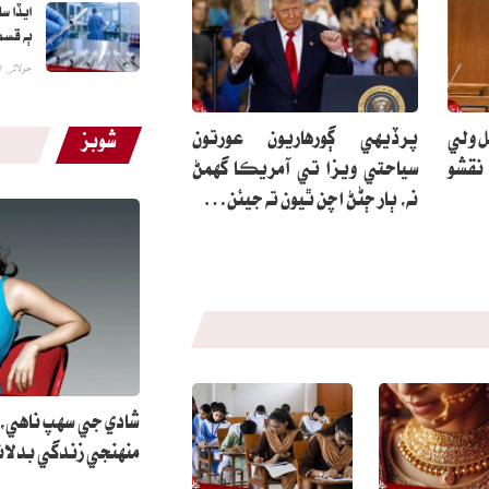
ايڏا س
ٻه قسم
جولائی 27, 2026
ل ولي
پرڏيهي ڳورهاريون عورتون
شوبز
 نقشو
سياحتي ويزا تي آمريڪا گهمڻ
نه، ٻار ڄڻڻ اچن ٿيون ته جيئن…
شادي جي سهپ ناهي،
منهنجي زندگي بدلائ