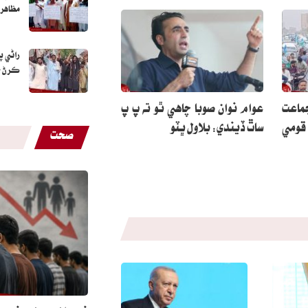
مظاهرو
راڻي 
ڪرڻ خل
ماعت
عوام نوان صوبا چاهي ٿو ته پ پ
 قومي
ساٿ ڏيندي: بلاول ڀٽو
صحت