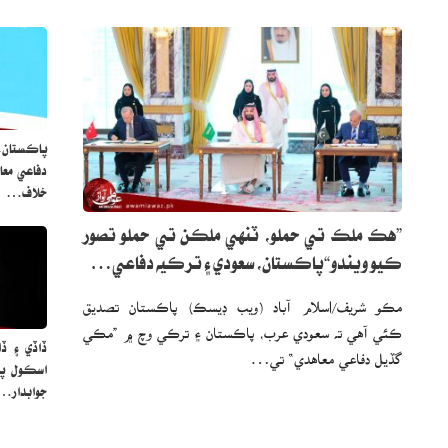
پاڪستان،
دفاعي مع
خلاف…
”هڪ ملڪ تي حملو، ٽنهي ملڪن تي حملو تصور
ڪيو ويندو“پاڪستان، سعودي ۽ ترڪيه دفاعي…
مڪو شريف/اسلام آباد (ويب ڊيسڪ) پاڪستان تصديق
ڪئي آهي ته سعودي عرب، پاڪستان ۽ ترڪي وچ ۾ ”مڪي
ڏاڏي ۽ ڏاڏ
گڏيل دفاعي معاهدي“ تي…
جوابدار…