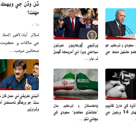
مهلت؟
0
اسلام آباد/لاهور (امدا
جي ملاقات ۾ حڪومت ک
 سعودي ۽ ترڪيه جو
پرڏيهي ڳورهاريون عورتون
صحافين موجب…
اهدو ڪنهن ملڪ جي
سياحتي ويزا تي آمريڪا گهمڻ
نه، ٻار…
آئيني طريقي تي عمل کان سو
سنڌ جو ورهاڱو ناممڪن آه
يءَ کي مارڻ کانپوءِ
پاڪستان ۽ ترڪيه سان
وڏو وزير
اسڪول پهتل 14 ورهين جي
”ڪاغذي معاهدو“ سعودي کي
بچائي نٿو…