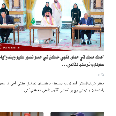
”هڪ ملڪ تي حملو، ٽنهي ملڪن تي حملو تصور ڪيو ويندو“پا
سعودي ۽ ترڪيه دفاعي…
0
مڪو شريف/اسلام آباد (ويب ڊيسڪ) پاڪستان تصديق ڪئي آهي ته سعو
پاڪستان ۽ ترڪي وچ ۾ ”مڪي گڏيل دفاعي معاهدي“ تي…