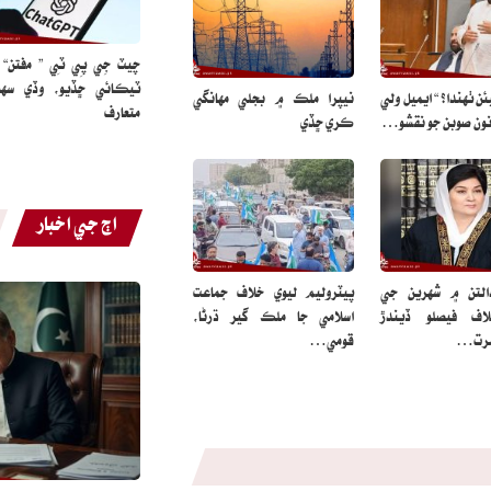
چيٽ جِي پِي ٽِي ” مفتن“
ٽيڪائي ڇڏيو، وڏي سهو
ن ٺهندا؟ “ ايميل ولي
نيپرا ملڪ ۾ بجلي مهانگي
متعارف
ن نون صوبن جو نقشو…
ڪري ڇڏي
اڄ جي اخبار
لتن ۾ شهرين جي
پيٽروليم ليوي خلاف جماعت
اف فيصلو ڏيندڙ
اسلامي جا ملڪ گير ڌرڻا،
سرت…
قومي…