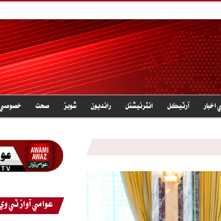
 اخبار
آرٽيڪل
انٽرنيشنل
رانديون
شوبز
صحت
خصوصي ر
عوامي آواز ٽي وي