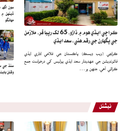
سون اگهه 
مهانگو
ڪراچي ايڌي هوم ۾ ڌاڙو، 65 لک رپيا ڦر، ملازمن
جي پگهارن جي رقم هئي: سعد ايڌي
ڪراچي (ويب ڊيسڪ) پاڪستان جي فلاحي اداري ايڌي
فائونڊيشن جي عهديدار سعد ايڌي پوليس کي درخواست جمع
سنڌ جي س
ڪرائي آهي، جنهن ۾…
وقتن بابت 
نيشنل