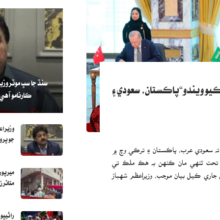
سنڌ جا سڀ موٽروزي
يو ويندو“پاڪستان، سعودي ۽
ڪارنامو آهي
وزيراع
جو پرو
ته سعودي عرب، پاڪستان ۽ ترڪي وچ ۾
 تحت ٽنهي مان ڪنهن به هڪ ملڪ تي
ميرپور
 جاري ڪيل بيان موجب، وزيراعظم شهباز
متاثرن
راڻيپو