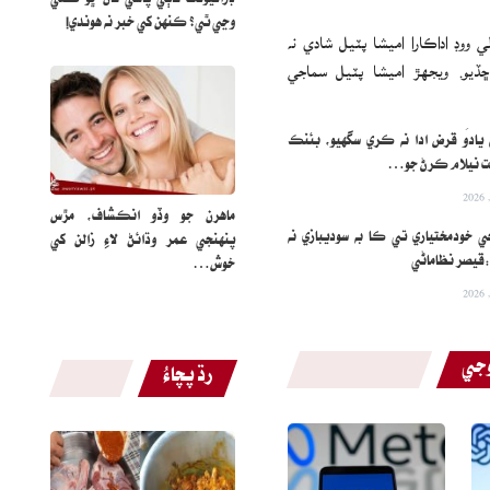
وڃي ٿي؟ ڪنهن کي خبر نه هوندي!
ووڊ اداڪارا اميشا پٽيل شادي نه
ڏيو. ويجهڙ اميشا پٽيل سماجي
 يادَو قرض ادا نه ڪري سگهيو، بئنڪ
 نيلام ڪرڻ جو…
ماهرن جو وڏو انڪشاف، مڙس
 خودمختياري تي ڪا به سوديبازي نه
پنهنجي عمر وڌائڻ لاءِ زالن کي
قيصر نظاماڻي
خوش…
وجي
رڌ پچاءُ