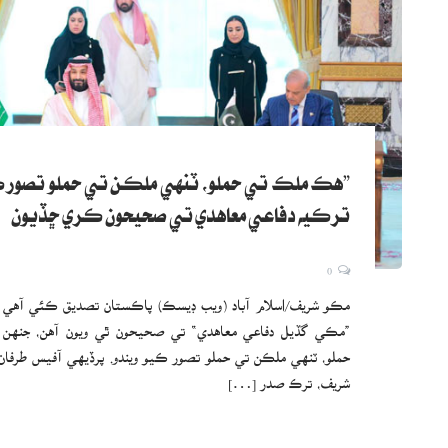
”هڪ ملڪ تي حملو، ٽنهي ملڪن تي حملو تصور ڪ
ترڪيه دفاعي معاهدي تي صحيحون ڪري ڇڏيون
0
مڪو شريف/اسلام آباد (ويب ڊيسڪ) پاڪستان تصديق ڪئي آهي 
”مڪي گڏيل دفاعي معاهدي“ تي صحيحون ٿي ويون آهن، جنهن
حملو، ٽنهي ملڪن تي حملو تصور ڪيو ويندو. پرڏيهي آفيس طرفان
شريف، ترڪ صدر […]