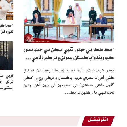
” صوبا ڪيئ
نقويءَ کا
”هڪ ملڪ تي حملو، ٽنهي ملڪن تي حملو تصور
ڪيو ويندو“پاڪستان، سعودي ۽ ترڪيه دفاعي…
مڪو شريف/اسلام آباد (ويب ڊيسڪ) پاڪستان تصديق
فوجي عدا
ڪئي آهي ته سعودي عرب، پاڪستان ۽ ترڪي وچ ۾ ”مڪي
ٽرائل خل
گڏيل دفاعي معاهدي“ تي صحيحون ٿي ويون آهن، جنهن
جسٽس م
تحت ٽنهي مان ڪنهن به هڪ…
انٽرنيشنل