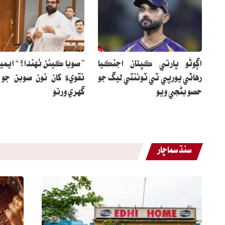
اڳوڻو ڀارتي ڪپتان اجنڪيا
” صوبا ڪيئن ٺهندا؟ “ ايمي
رهاڻي يورپي ٽي ٽوئنٽي ليگ جو
نقويءَ کان نون صوبن جو
حصو بڻجي ويو
گهري ورتو
سنڌ سماچار