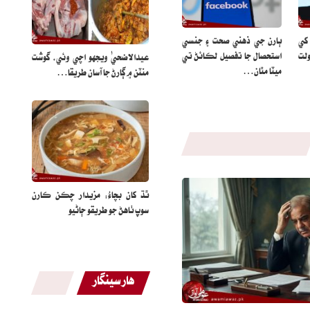
 کي
ٻارن جي ذهني صحت ۽ جنسي
لت
استحصال جا تفصيل لڪائڻ تي
عيدالاضحيٰ ويجهو اچي وئي، گوشت
ميٽا مٿان…
منٽن ۾ ڳارڻ جا آسان طريقا…
ٿڌ کان بچاءُ: مزيدار چڪن ڪارن
سوپ ٺاهڻ جو طريقو ڄاڻيو
هار سينگار