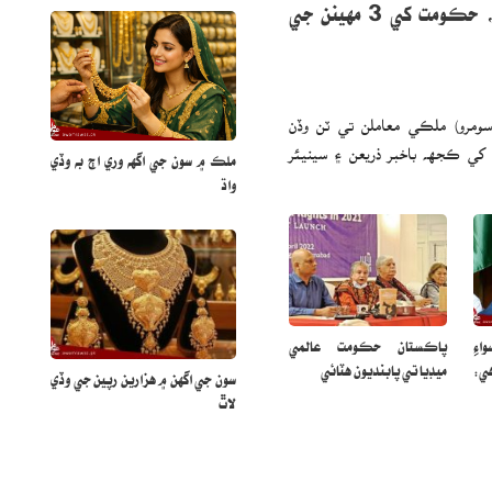
ٽن وڏن جي ويهڪ، حڪومت کي 3 مهينن جي
د سومرو) ملڪي معاملن تي ٽن وڏن
ي ڪجهه باخبر ذريعن ۽ سينيئر
ملڪ ۾ سون جي اگهه وري اڄ به وڏي
واڌ
اءِ
پاڪستان حڪومت عالمي
ي:
ميڊيا تي پابنديون هٽائي
سون جي اگهن ۾ هزارين رپين جي وڏي
لاٿ