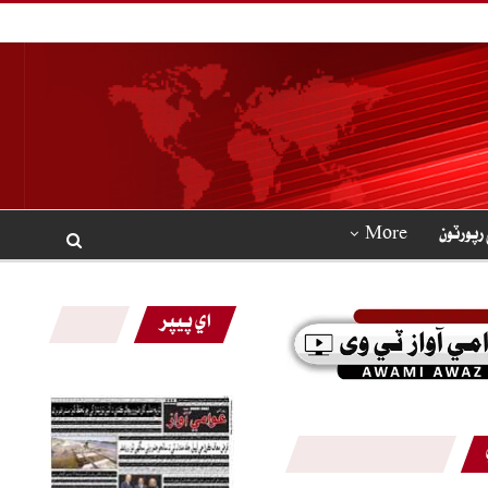
پورٽون
More
اي پيپر