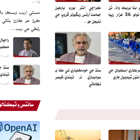
0
۾ بنا بريڪ واڌ، ٽن
ڪراچي انٽر بورڊ ٻارهين
ممبئي (ويب ڊيسڪ) بالي 
ڏينهن ۾ تولو 26 هزار رپيا
جماعت آرٽس ريگيولر گروپ جي
ڪرڻ جو ڪارڻ ٻڌائي ڇ
نتيجن جو…
رابطي جي ويب…
راجپال
ملڪيت
اگست 7, 2026
سنڌ جي
رڪاري اسڪولن جي
سنڌ جي خودمختياري تي ڪا به
ٿيندي:
نئون شيڊيول جاري
سوديبازي نه ٿيندي:قيصر
اگست 7, 2026
نظاماڻي
سائنس ۽ ٽيڪنال