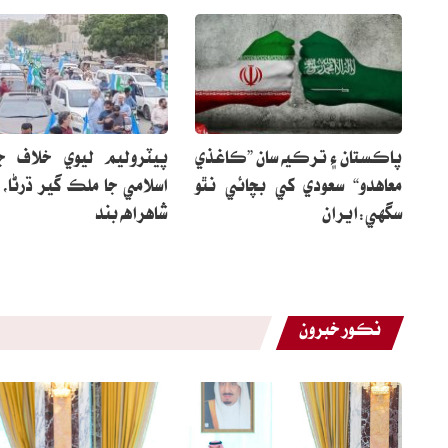
پاڪستان ۽ ترڪيه سان ”ڪاغذي
پيٽروليم ليوي خلاف ج
معاهدو“ سعودي کي بچائي نٿو
اسلامي جا ملڪ گير ڌرڻا،
سگهي:ايران
شاهراهه بند
نڪور خبرون