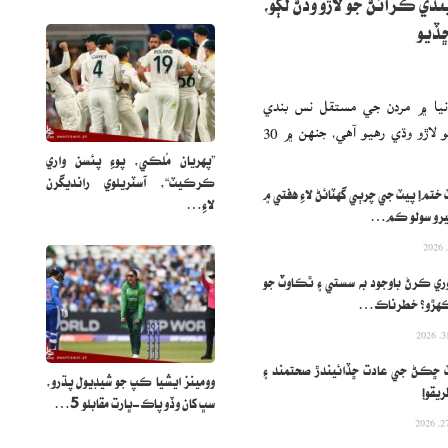
ندي ڪرائڻ جو لاڙو وڌڻ لڳو،
ڇڏيو
نيا ۾ مردن جي مستقل نس بندي
(ويسيڪٽومي) ڪرائڻ جو لاڙو وڌي رهيو آهي، جنهن ۾ 30
”پهريان مُلڪي، پوءِ پئسن واري
ڪرڪيٽ“، آسٽريلوي رانديگرن
ختم! پيٽ جي چرٻي گهٽائڻ لاءِ هفتي ۾
لاءِ…
رو سولو ڪم…
ري ڪرڻ باوجود به سستي ۽ ٿڪاوٽ جو
هڙو؟ خطرناڪ…
 ڇڪڻ جي عادت ڇڏائيندڙ صحتمند ۽
وومينز ايشيا ڪپ جو شيڊيول پڌرو،
ريقو!
سڀ کان وڏو پاڪ-ڀارت مقابلو 5…