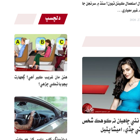
ال استعمال ڪيئن ٿيون؟ سنڌ ۾ سرنجن جا
 غير معياري…
دلچسپ
هنن مان غريب ڪير آهي؟ ڳجهارت
ڀڃو يا ٽِڪي چڙهي؟
 نٿي چاهيان ته ڪو هڪ شخص
ي ڇڏي: اميشا پٽيل
ڊرائيونگ کاٻي پاسي کان ڇو ڪئي