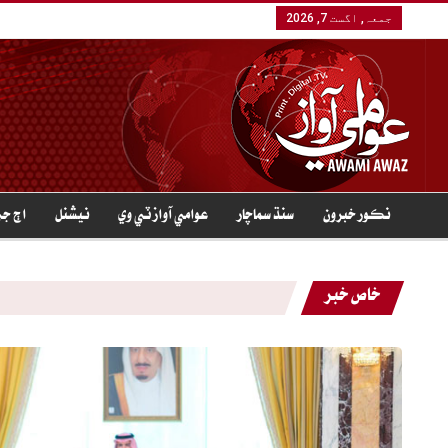
جمعہ, اگست 7, 2026
نڪور خبرون
سنڌ سماچار
عوامي آواز ٽي وي
نيشنل
اڄ جي
خاص خبر