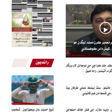
ر تعمير ڪرڻ مسلم ليگ ن جو
: کيئل داس ڪوهستاني
رانديون
ظم جلد ڪراچي جي نوجوانن لاءِ روزگار
گرام آڻيندو: راجا خليق…
 ماٿيلو: سنڌ بينڪ عملي طرفان ٻوڏ
 جي قسط مان غير قانوني…
شيخ حسينه سان ويجهڙايون، شڪيب
ر: واپڊا ملازم جي قتل خلاف احتجاجي