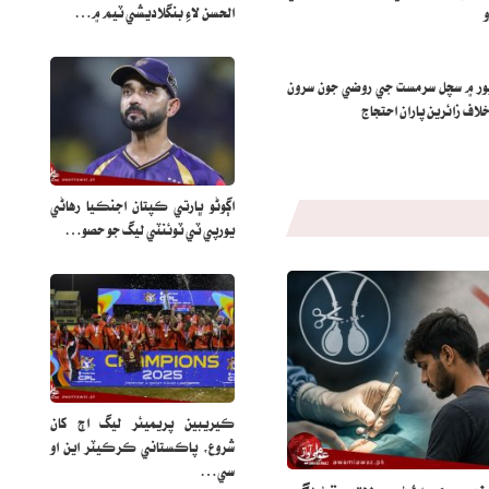
الحسن لاءِ بنگلاديشي ٽيم ۾…
پور ۾ سچل سرمست جي روضي جون سرون
اف زائرين پاران احتجاج
اڳوڻو ڀارتي ڪپتان اجنڪيا رهاڻي
يورپي ٽي ٽوئنٽي ليگ جو حصو…
ڪيريبين پريميئر ليگ اڄ کان
شروع، پاڪستاني ڪرڪيٽر اين او
سي…