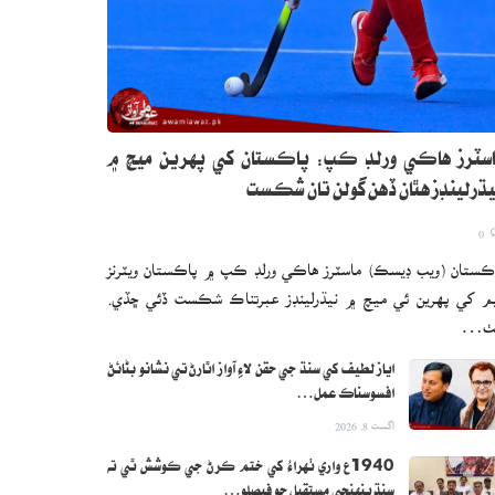
سٽرز هاڪي ورلڊ ڪپ: پاڪستان کي پهرين ميچ ۾
ڌرلينڊز هٿان ڏهن گولن تان شڪست
0
ڪستان (ويب ڊيسڪ) ماسٽرز هاڪي ورلڊ ڪپ ۾ پاڪستان ويٽرنز
م کي پهرين ئي ميچ ۾ نيڌرلينڊز عبرتناڪ شڪست ڏئي ڇڏي.
ٺ…
اياز لطيف کي سنڌ جي حقن لاءِ آواز اٿارڻ تي نشانو بڻائڻ
افسوسناڪ عمل…
اگست 8, 2026
1940ع واري ٺهراءُ کي ختم ڪرڻ جي ڪوشش ٿي ته
سنڌ پنهنجي مستقبل جو فيصلو…