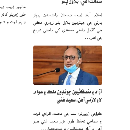
ضمانت آهي: بلاول ڀٽو
خانپور (ويب ڊي
طور زهريلو کاڌ
اسلام آباد (ويب ڊيسڪ) پاڪستان پيپلز
3 ٻار فوت ۽ 7 ڄڻا بيهوش ٿي ويا. گلزار…
پارٽي جي چيئرمين بلاول ڀٽو زرداري مڪي
جي گڏيل دفاعي معاهدي کي ملڪي تاريخ
جي اهم…
آزاد ۽ منصفاڻيون چونڊون ملڪ ۽ عوام
لاءِ لازمي آهن: سعيد غني
ڪراچي (رپورٽر) سنڌ جي محنت، افرادي قوت
۽ سماجي تحفظ واري وزير سعيد غني چيو
آهي ته آزاد، منصفاڻيون ۽ خودمختيار…