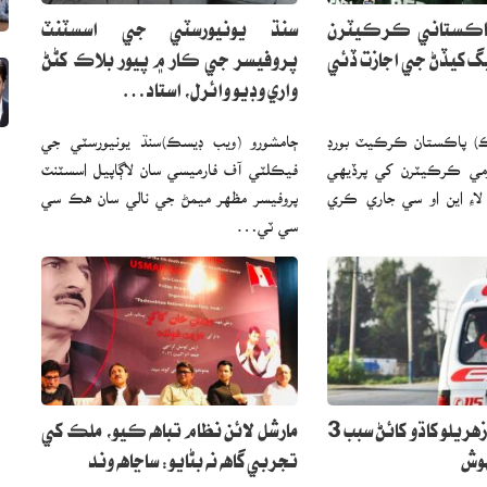
اڪستاني ڪرڪيٽرن
سنڌ يونيورسٽي جي اسسٽنٽ
گ کيڏڻ جي اجازت ڏئي
پروفيسر جي ڪار ۾ پيور بلاڪ کڻڻ
واري وڊيو وائرل، استاد…
ڪ) پاڪستان ڪرڪيٽ بورڊ
ڄامشورو (ويب ڊيسڪ)سنڌ يونيورسٽي جي
مي ڪرڪيٽرن کي پرڏيهي
فيڪلٽي آف فارميسي سان لاڳاپيل اسسٽنٽ
ءِ اين او سي جاري ڪري
پروفيسر مظھر ميمڻ جي نالي سان هڪ سي
سي ٽي…
خانپور ۾ مبينا زهريلو کاڌو کائڻ سبب 3
مارشل لائن نظام تباهه ڪيو، ملڪ کي
تجربي گاهه نه بڻايو: ساڃاهه وند