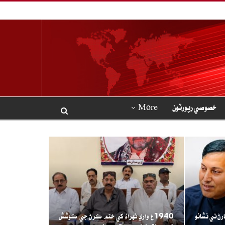
خصوصي رپورٽون
More
ارڻ تي نشانو
1940ع واري ٺهراءُ کي ختم ڪرڻ جي ڪوشش