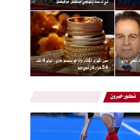
ٿي ته سنڌ پنهنجي مستقبل جو فيصلو…
 ناهي“ واري
سون اگهه ۾ لڳاتار واڌ جو سلسلو جاري ، تولو 4 لک
54 هزار کان ٽپي ويو
نڪور خبرون