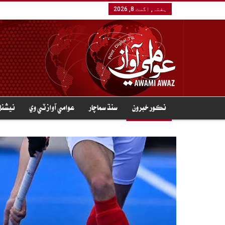
ہفتہ, اگست 8, 2026
نڪور خبرون
سنڌ سماچار
عوامي آواز ٽي وي
نيشنل