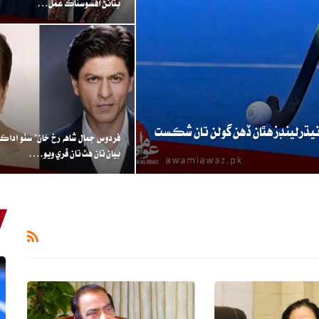
بڻائڻ افسوسناڪ عمل…
يڌرلينڊز هٿان ڏهن گولن تان شڪست
فردوس جمال شاهه رخ خان” سٺو اداڪار
بيان تان هٿ تان ڦري ويو،…