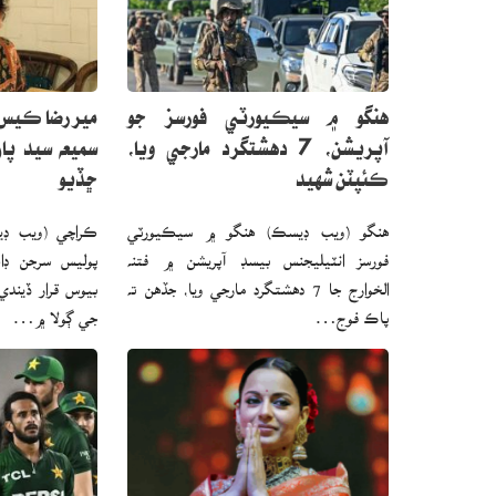
هنگو ۾ سيڪيورٽي فورسز جو
مير رضا ڪيس
آپريشن، 7 دهشتگرد مارجي ويا،
سميعه سيد پا
ڪئپٽن شهيد
ڇڏيو
هنگو (ويب ڊيسڪ) هنگو ۾ سيڪيورٽي
ڪراچي (ويب ڊ
فورسز انٽيليجنس بيسڊ آپريشن ۾ فتنه
پوليس سرجن ڊا
الخوارج جا 7 دهشتگرد مارجي ويا، جڏهن ته
بيوس قرار ڏيند
پاڪ فوج…
جي ڳولا ۾…