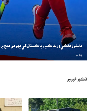
ماسٽرز هاڪي ورلڊ ڪپ: پاڪستان کي پهرين ميچ ۾ ن
0
نڪور خبرون