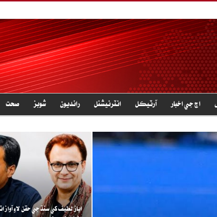
اڄ جي اخبار
آرٽيڪل
انٽرنيشنل
رانديون
شوبز
صحت
اياز لطيف کي سنڌ جي حقن لاءِ آواز اٿ