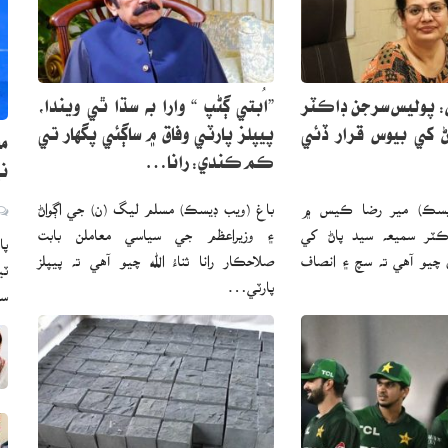
: پوليس سرجن ڊاڪٽر
”اُبتي ڳڻپ “ وارا به سڌا ٿي ويندا،
ڻ کي بيوس قرار ڏئي
پيپلز پارٽي وفاق ۾ ساڳئي پگهار تي
ما
ڪم ڪندي: رانا…
ني
يسڪ) مير رضا ڪيس ۾
باغ (ويب ڊيسڪ) مسلم ليگ (ن) جي اڳواڻ
ڪٽر سميعه سيد پاڻ کي
۽ وزيراعظم جي سياسي معاملن بابت
پا
ي چيو آهي ته سچ ۽ انصاف
صلاحڪار رانا ثناءُ الله چيو آهي ته پيپلز
ٽي
پارٽي…
س