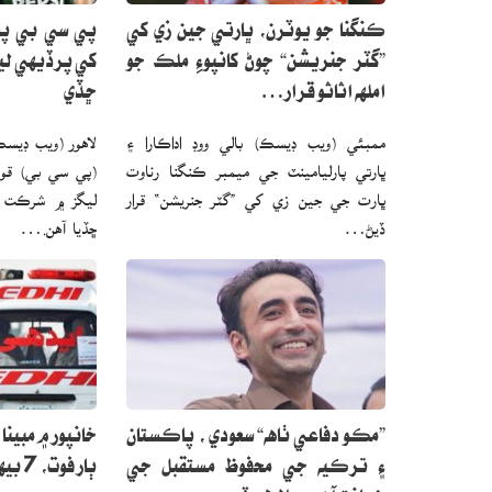
ڪنگنا جو يوٽرن، ڀارتي جين زي کي
پي سي بي پ
”گٽر جنريشن“ چوڻ کانپوءِ ملڪ جو
کي پرڏيهي لي
املهه اثاثو قرار…
ڇڏي
ممبئي (ويب ڊيسڪ) بالي ووڊ اداڪارا ۽
لاهور (ويب ڊيس
ڀارتي پارليامينٽ جي ميمبر ڪنگنا رناوت
(پي سي بي) قو
ڀارت جي جين زي کي ”گٽر جنريشن“ قرار
ليگز ۾ شرڪت لا
ڏيڻ…
ڇڏيا آهن.…
”مڪو دفاعي ٺاهه“ سعودي ، پاڪستان
۽ ترڪيه جي محفوظ مستقبل جي
ٻار فوت، 7 بيهوش