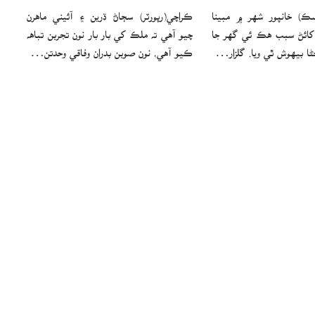
سڪ) خانپور شهر ۾ مبينا
ڪراچي(رپورٽر) سڄاڻ ڌرين ۽ آئيني ماهرن
و کائڻ سبب هڪ ئي گهر جا
چيو آهي ته ملڪ کي بار بار نون تجربن تباهه
ڪيو آهي، نون صوبن بدران وفاقي وحدتن…