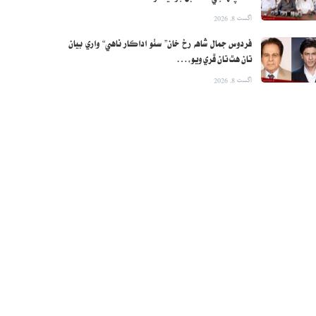
اگست 8, 2026
فردوس جمال شاهه رخ خان” سٺو اداڪار ناهي“ واري بيان
تان هٿ تان ڦري ويو،…
اگست 8, 2026