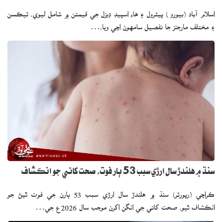
اسلام آباد (بيورو ) پيٽرول ۽ هاءِ اسپيڊ ڊيزل جي قيمتن ۾ شامل ليوي، ٽيڪسن
۽ مختلف مارجنز جا تفصيل سامهون اچي ويا،…
سنڌ ۾ هلندڙ سال ارڙي سبب 53 ٻار فوت، صحت کاتي جو انڪشاف
ڪراچي (رپورٽر) سنڌ ۾ هلندڙ سال ارڙي سبب 53 ٻارن جي فوت ٿيڻ جو
انڪشاف ٿيو، صحت کاتي جي انگن اکرن موجب سال 2026ع جي…