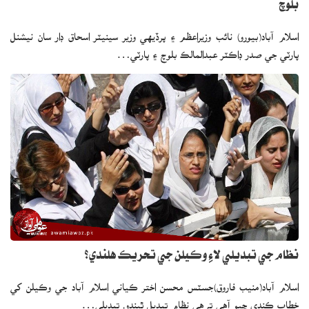
بلوچ
اسلام آباد(بيورو) نائب وزيراعظم ۽ پرڏيهي وزير سينيٽر اسحاق ڊار سان نيشنل
پارٽي جي صدر ڊاڪٽر عبدالمالڪ بلوچ ۽ پارٽي…
نظام جي تبديلي لاءِ وڪيلن جي تحريڪ هلندي؟
اسلام آباد(منيب فاروق)جسٽس محسن اختر ڪياني اسلام آباد جي وڪيلن کي
خطاب ڪندي چيو آهي ته هي نظام تبديل ٿيندو، تبديلي…