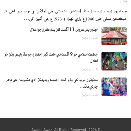
ڄامشورو (ويب ڊيسڪ) سنڌ ايڪشن ڪميٽي جي اجلاس ۾ چيو ويو آهي ته
جيڪڏهن عملي طور 1940ع واري ٺهراءُ ۽ 1973ع جي آئين کي…
ميٽرو بس سروس 11 آگسٽ کان بند ڪرڻ جو اعلان
اگست 8, 2026
جماعت اسلامي جو 9 آگسٽ تي ملڪ گير احتجاج جو سڏ واپس وٺڻ جو
اعلان
اگست 8, 2026
سائوٿرن بريو کي وڏو ڌڪ، جميما روڊريگز ”دي هنڊريڊ“ مان ٻاهر،
چارلي ناٽ…
اگست 8, 2026
© 2026 - Awami Awaz. All Rights Reserved.