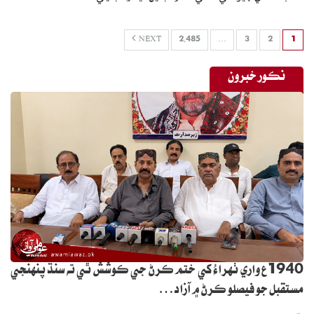
NEXT
2,485
…
3
2
1
نڪور خبرون
1940ع واري ٺهراءُ کي ختم ڪرڻ جي ڪوشش ٿي ته سنڌ پنهنجي
مستقبل جو فيصلو ڪرڻ ۾ آزاد…
0