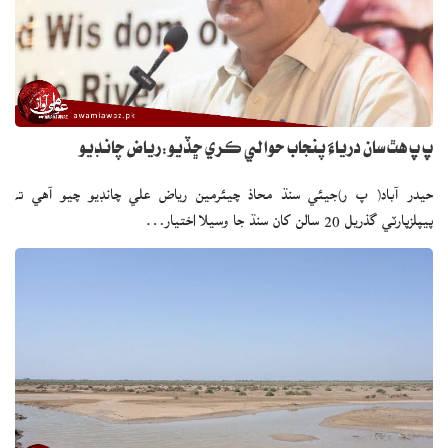
پ پ هٿ سان درياءَ پنجاب حوالي ڪري ڇڏيو:رياض چانڊيو
حيدر آباد( پ ر)جيئي سنڌ محاذ چيئرمين رياض علي چانڊيو چيو آهي ته
پيپلزپارٽي گذريل 20 سالن کان سنڌ جا وسيلا اختيار…