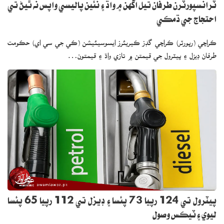
ٽرانسپورٽرن طرفان تيل اگهن ۾ واڌ ۽ نئين پاليسي واپس نه ٿيڻ تي
احتجاج جي ڌمڪي
ڪراچي (رپورٽر) ڪراچي گڊز ڪيريئرز ايسوسيئيشن (ڪي جي سي اي) حڪومت
طرفان ڊيزل ۽ پيٽرول جي قيمتن ۾ تازي واڌ ۽ قيمتون…
پيٽرول تي 124 رپيا 73 پئسا ۽ ڊيزل تي 112 رپيا 65 پئسا
ليوي ۽ ٽيڪس وصول