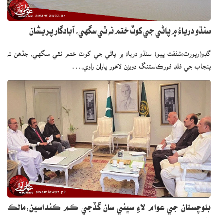
سنڌو درياءُ ۾ پاڻي جي کوٽ ختم نه ٿي سگهي، آبادگار پريشان
گڊو(رپورٽ:شفقت ڀيو) سنڌو درياءُ ۾ پاڻي جي کوٽ ختم نٿي سگهي، جڏهن ته
پنجاب جي فلڊ فورڪاسٽنگ ڊويزن لاھور پاران راوي،…
بلوچستان جي عوام لاءِ سڀني سان گڏجي ڪم ڪنداسين:مالڪ