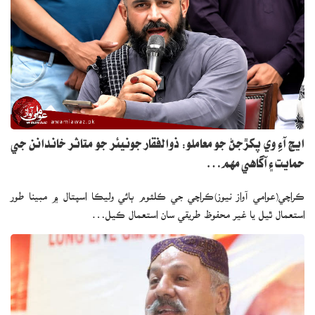
ايڇ آءِ وي پکڙجڻ جو معاملو: ذوالفقار جونيئر جو متاثر خاندانن جي
حمايت ۽ آگاهي مهم…
ڪراچي(عوامي آواز نيوز)ڪراچي جي ڪلثوم ٻائي وليڪا اسپتال ۾ مبينا طور
استعمال ٿيل يا غير محفوظ طريقي سان استعمال ڪيل…