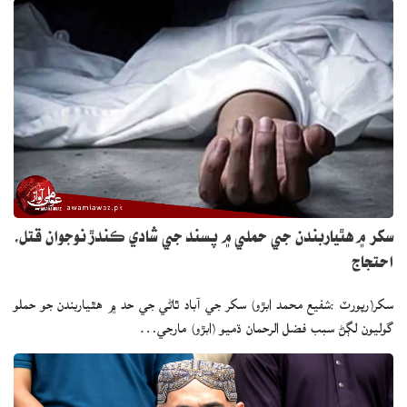
سکر ۾ هٿياربندن جي حملي ۾ پسند جي شادي ڪندڙ نوجوان قتل،
احتجاج
سکر(رپورٽ :شفيع محمد ابڙو) سکر جي آباد ٿاڻي جي حد ۾ هٿياربندن جو حملو
گوليون لڳڻ سبب فضل الرحمان ڌميو (ابڙو) مارجي…