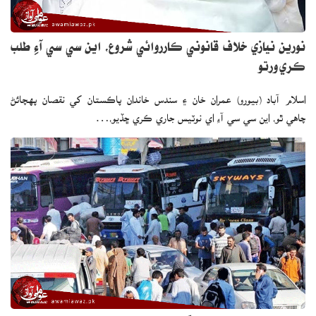
نورين نيازي خلاف قانوني ڪارروائي شروع، اين سي سي آءِ طلب
ڪري ورتو
اسلام آباد (بيورو) عمران خان ۽ سندس خاندان پاڪستان کي نقصان پهچائڻ
چاهي ٿو، اين سي سي آءِ اي نوٽيس جاري ڪري ڇڏيو،…