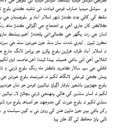
۾ سوشل ميڊيا صارف قومي قيادت تي تنقيد ڪندي بلوچ نياڻ
ملڪ کي کائي چٽ ڪندڙ شھر اسلام آباد ۾ بلوچستان جي بھاد
ڪلاڪن کان جاري آھي پر احتجاج جي اڳواڻي ڪندڙ ماھ رنگ 
اسان جي رت پگهر جي ڪمائيءتي پلجندڙ آهيو،بيشڪ ماري ڏسو
نڪرن ٿيون ، ايتري شدت سان سنڌ جون عورتون سنڌ جي سرزمين
ته اسلام آباد طرف هزارين بلوچ ڀائرن جو پرامن لانگ مارچ
انقلابي آهي اتي باغي هميشه پيدا ٿيندا آهن.عاصمه ابڙو لکيو ت
قافلي جي سپه سالار ڪامريڊ ڊاڪٽر ماه رنگ بلوچ ڌرتي ۽ 
پيش ڪجي ٿو،علي لانگاهه لکيو ته غيرتمند بلوچ عورتن جي
بلوچ جهڙيون باشعور باوقار اڳواڻ نياڻيون قومن جو شان هونديون
لکيو ته اسان سنڌين کي ھاڻي پنھنجي ڌرتي بچائڻ لاءِ نياڻين
سنڌي لکيو ته بلوچ عورت کي جدوجهد جو اُتساھ بلوچ مرد ڏنو
رکن باقي ٻين جون مايون هنن کي روڊن تي به کپن سياست ۾ 
ڏئي پاڻ محافظ ٿي گڏ هلن پيا.