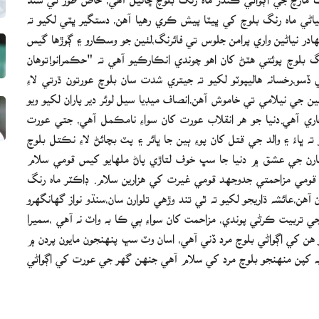
ي ماه رنگ بلوچ کي ڀيٽا پيش ڪري رهيا آهن، دستگير ڀٽي لکيو ته
ر نياڻين واري پرامن جلوس تي فائرنگ،لٺين جو وسڪارو ۽ ڳوڙها گيس
بلوچ پوئتي ھٽڻ کان اھو چوندي انڪارڪيو آهي ته "حڪمرانو!توهان
،رخسانه هاليپوٽو لکيو ته جيتري شدت سان بلوچ عورتون ڌرتي لاءِ
 جي نيلامي تي خاموش آھن،انصاف ميڊيا سيل لوئر دير پاران لکيو ويو
 جاري آهي.دنيا جو هر انقلاب عورت کان سواءِ نامڪمل آهي، جتي عورت
ه ڀاءُ ۽ والد جي قتل کان پوءِ ٻين جا ڀائر ۽ پٽ بچائڻ لاءِ نڪتل بلوچ
ڌنارن جي عشق ۾ دنيا جا سڀ خوف لتاڙي پاڻ ملهايو کيس قومي سلام
 قومي مزاحمتي جدوجهد قومي غيرت کي هزارين سلام. ڊاڪٽر ماه رنگ
 آهن،عائشه ڌاريجو لکيو ته ٿي تند وڙهي تلوارن سان،سنڌو نواز گهانگهرو
 جي تربيت ڪرڻي پوندي، مزاحمت کان سواءِ ٻي ڪا به واٽ نه آھي ،سميرا
 هن کي اڳواڻي بلوچ مرد ڏني آهي، اسان وٽ سڀ پنهنجون مايون پردن ۾
به کپن منهنجو بلوچ مرد کي سلام آهي جنهن گهر جي عورت کي اڳواڻي