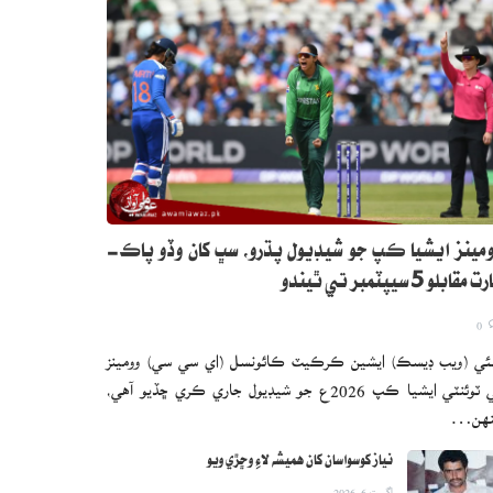
مينز ايشيا ڪپ جو شيڊيول پڌرو، سڀ کان وڏو پاڪ-
 مقابلو 5 سيپٽمبر تي ٿيندو
0
ئي (ويب ڊيسڪ) ايشين ڪرڪيٽ ڪائونسل (اي سي سي) وومينز
ٽي ٽوئنٽي ايشيا ڪپ 2026ع جو شيڊيول جاري ڪري ڇڏيو آهي،
نهن…
نياز کوسواسان کان هميشه لاءِ وڇڙي ويو
اگست 6, 2026