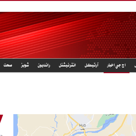
اڄ جي اخبار
آرٽيڪل
انٽرنيشنل
رانديون
شوبز
صحت