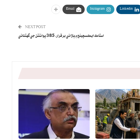
Email
Instagram
Linkedin
NEXT POST
اسٽاڪ ايڪسچينج ۾ٻاڙائي برقرار، 385 پوائنٽن جي گهٽتائي