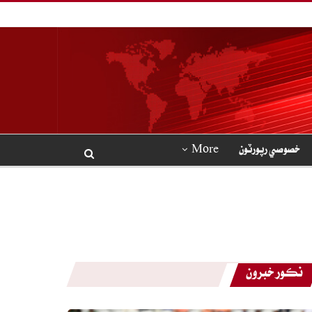
خصوصي رپورٽون
More
نڪور خبرون