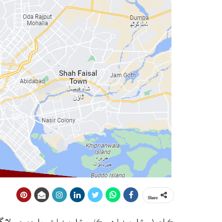
Share
ڪراچي(سوشل ميڊيا ڊيسڪ) سوشل ميڊيا تي بلوچن جي لانگ 