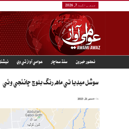
جمعہ, اگست 7, 2026
نڪور خبرون
سنڌ سماچار
عوامي آواز ٽي وي
نيشنل
سوشل ميڊيا تي ماهه رنگ بلوچ ڇانئجي وئي
On
دسمبر 21, 2023