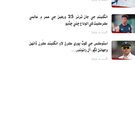
انگلينڊ جي جان ٽرنر 25 ورهين جي عمر ۾ عالمي
ڪرڪيٽ کي الوداع چئي ڇڏيو
اگست 6, 2026
اسٽوڪس جي کوٽ پوري ڪرڻ لاءِ انگلينڊ ڪُرن ڏانهن
وجهائڻ لڳو، آل رائونڊر…
اگست 6, 2026