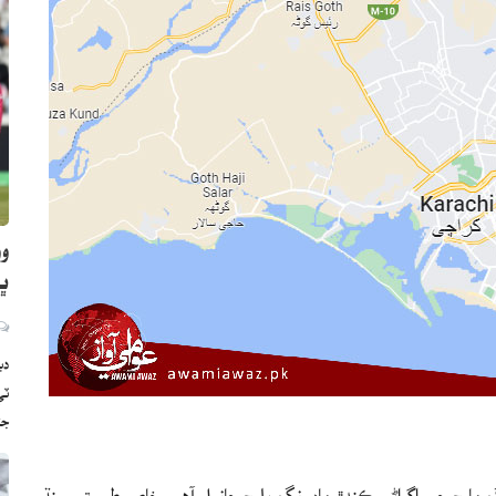
وو
ڀارت
دب
ج
مارچ جي اڳواڻي ڪندڙ ماه رنگ بلوچ ڇانيل آهي، خاص طور تي سنڌ