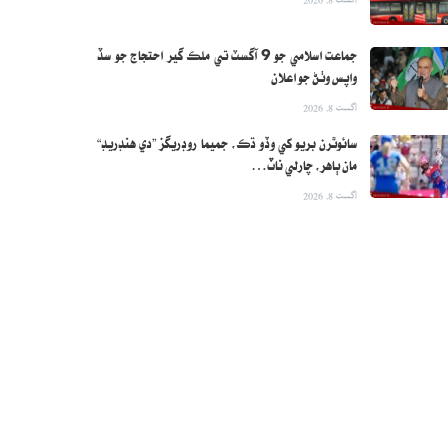
جماعت اسلامي جو 9 آگسٽ تي ملڪ گير احتجاج جو سڏ
واپس وٺڻ جو اعلان
اگست 8, 2026
سائوٿرن بريو کي وڏو ڌڪ، جميما روڊريگز ”دي هنڊريڊ“
مان ٻاهر، چارلي ناٽ…
اگست 8, 2026