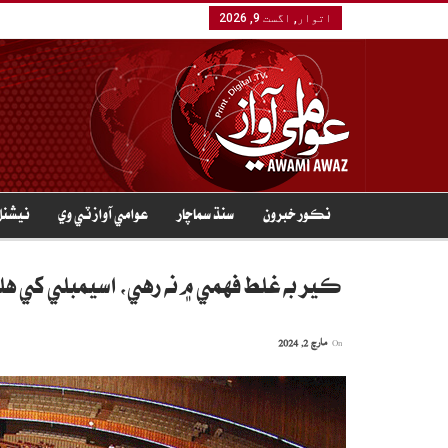
اتوار, اگست 9, 2026
نڪور خبرون
سنڌ سماچار
عوامي آواز ٽي وي
نيشنل
ڪير به غلط فهمي ۾ نه رهي، اسيمبلي کي هل
On
مارچ 2, 2024