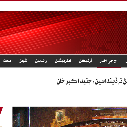
اڄ جي اخبار
آرٽيڪل
انٽرنيشنل
رانديون
شوبز
صحت
ڻ نه ڏينداسين: جنيد اڪبر خان