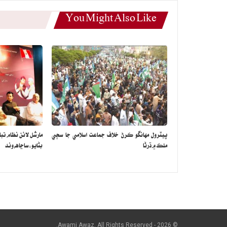
You Might Also Like
پيٽرول مهانگو ڪرڻ خلاف جماعت اسلامي جا سڄي
مارشل لائن نظام تب
ملڪ ۾ ڌرڻا
بڻايو: ساڃاهه وند
© 2026 - Awami Awaz. All Rights Reserved.