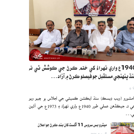
1940ع واري ٺهراءُ کي ختم ڪرڻ جي ڪوشش ٿي ته
ڌ پنهنجي مستقبل جو فيصلو ڪرڻ ۾ آزاد…
0
مشورو (ويب ڊيسڪ) سنڌ ايڪشن ڪميٽي جي اجلاس ۾ چيو ويو
آهي ته جيڪڏهن عملي طور 1940ع واري ٺهراءُ ۽ 1973ع جي آئين
ي…
ميٽرو بس سروس 11 آگسٽ کان بند ڪرڻ جو اعلان
اگست 8, 2026