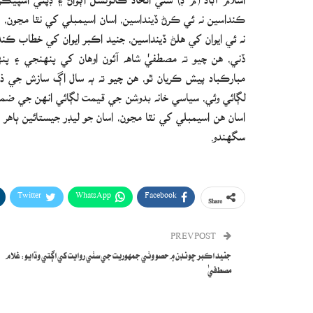
ڪنداسين نه ئي ڪرڻ ڏينداسين، اسان اسيمبلي کي نٿا مڃون، ڪ
نه ئي ايوان کي هلڻ ڏينداسين، جنيد اڪبر ايوان کي خطاب 
ڏني، هن چيو ته مصطفيٰ شاهه آئون اوهان کي پنهنجي ۽ پ
مبارڪباد پيش ڪريان ٿو، هن چيو ته ٻه سال اڳ سازش جي
لڳائي وئي، سياسي خانه بدوشن جي قيمت لڳائي انهن جي ضم
اسان هن اسيمبلي کي نٿا مڃون، اسان جو ليڊر جيستائين ٻاهر
سگهندو.
Twitter
WhatsApp
Facebook
Share
PREV POST
جنيد اڪبر چونڊن ۾ حصو وٺي جمهوريت جي سٺي روايت کي اڳتي وڌايو: غلام
مصطفيٰ