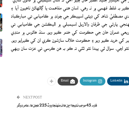
ير به غلط فهمي ۾ نه رهي، اسان هتي مفاهمت يا ڳالهائڻ ناهيون آيا ۽
ڪندي مصطفيٰ شاهه کي ڊپٽي اسپيڪر جي چونڊ ۾ ڪاميابي تي مبارڪباد
نهنجي پارٽي جي طرفان والاريل اسيمبلي ۾ اليڪشن جي ڪاميابي تي
 ذريعي عمران خان جي حڪومت کي ختم ڪيو ويو، سنڌ هائوس ۾ منڊي
ير کي خريد ڪيو ويو ۽ حڪومت خلاف سازشون ڪري ان کي ڪيرايو ويو،
 نٿو اچي، سوال ئي پيدا نٿو ٿئي ته ڪو به هن ڪرسي تي عزت سان ويهي
Email
Instagram
Linkedin
NEXT POST
فارم 45 موجب نتيجا اچن ها ته منهنجا ووٽ 225 هجن ها:عامر ڊوگر