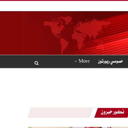
خصوصي رپورٽون
More
نڪور خبرون