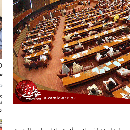
سن
ڄا
ک
 جي اميدوار جنيد اڪبر خان چيو آهي ته اسان اسيمبلي ۾ قانون سازي