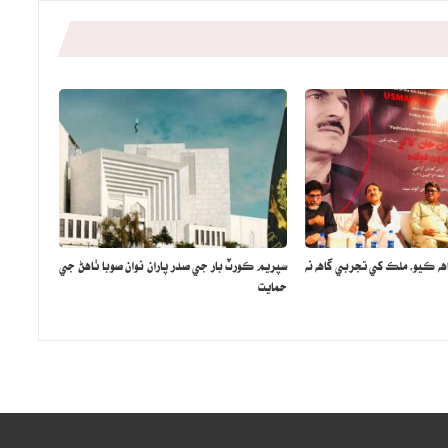
اهه ڪيو، ملڪ کي تجربي گاهه نه
سپريم ڪورٽ بار جي صدر پاران نوان صوبا ٺاهڻ جي
حمايت