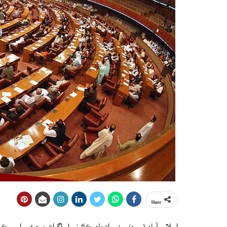
Share
اسلام آباد (م ڊ) سني اتحاد ڪائونسل اڳواڻ ۽ ڊپٽي اسپيڪر