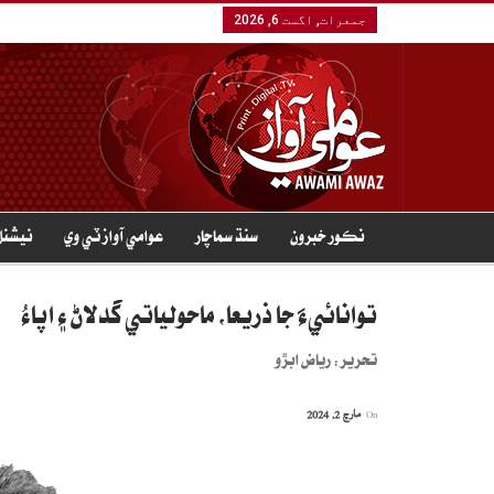
جمعرات, اگست 6, 2026
نڪور خبرون
سنڌ سماچار
عوامي آواز ٽي وي
نيشنل
توانائيءَ جا ذريعا، ماحولياتي گدلاڻ ۽ اپاءُ
تحرير: رياض ابڙو
On
مارچ 2, 2024