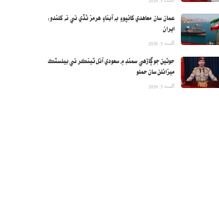
عمان سان معاهدي کانپوءِ به آبناءِ هرمز ٿڏي تي نه کلندو:
ايران
اگست 5, 2026
حوثين جو ڳاڙهي سمنڊ ۾ سعودي آئل ٽينڪر تي بيلسٽڪ
ميزائلن سان حملو
اگست 5, 2026