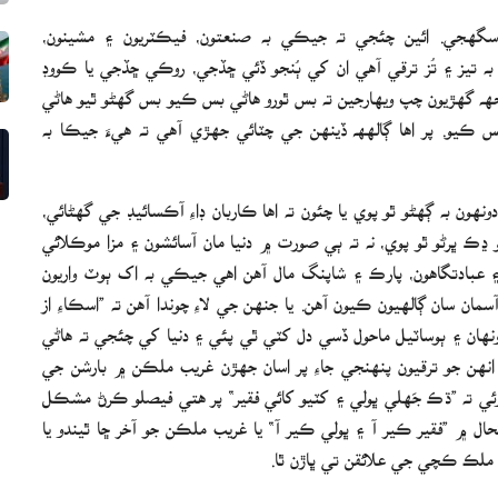
 سگهجي. ائين چئجي ته جيڪي به صنعتون، فيڪٽريون ۽ مشينون،
ا به تيز ۽ تُز ترقي آهي ان کي ٻُنجو ڏئي ڇڏجي، روڪي ڇڏجي يا ڪووڊ
 گهڙيون چپ ويهارجين ته بس ٿورو هاڻي بس ڪيو بس گهڻو ٿيو هاڻي
بس ڪيو. پر اها ڳالهھ ڏينهن جي چٽائي جهڙي آهي ته هيءَ جيڪا به
 به ڳهڻو ٿو پوي يا چئون ته اها ڪاربان ڊاءِ آڪسائيڊ جي گهڻائي،
و ڍڪ ڀرڻو ٿو پوي، نه ته ٻي صورت ۾ دنيا مان آسائشون ۽ مزا موڪلائي
۽ عبادتگاهون، پارڪ ۽ شاپنگ مال آهن اهي جيڪي به اک ٻوٽ واريون
ان سان ڳالهيون ڪيون آهن. يا جنهن جي لاءِ چوندا آهن ته ”اسڪاءِ از
نهان ۽ ٻوساٽيل ماحول ڏسي دل کٽي ٿي پئي ۽ دنيا کي چئجي ته هاڻي
انهن جو ترقيون پنهنجي جاءِ پر اسان جهڙن غريب ملڪن ۾ بارشن جي
ئي ته ”ڌڪ جَهلي ڀولي ۽ کٽيو کائي فقير“ پر هتي فيصلو ڪرڻ مشڪل
ل ۾ ”فقير ڪير آ ۽ ڀولي ڪير آ“ يا غريب ملڪن جو آخر ڇا ٿيندو يا