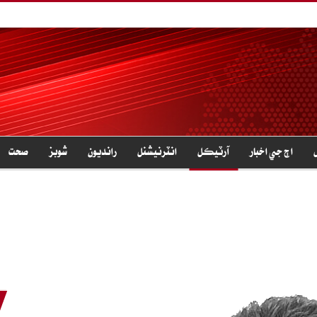
اڄ جي اخبار
آرٽيڪل
انٽرنيشنل
رانديون
شوبز
صحت