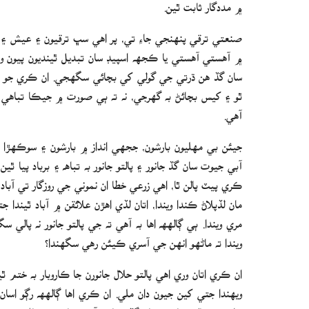
۾ مددگار ثابت ٿين.
صنعتي ترقي پنهنجي جاءِ تي، پر اهي سڀ ترقيون ۽ عيش ۽
۾ آهستي آهستي يا ڪجھه اسپيڊ سان تبديل ٿينديون پيون 
سان گڏ هن ڌرتي جي گولي کي بچائي سگهجي. ان ڪري جو ح
ٿو ۽ کيس بچائڻ به گهرجي، نه ته ٻي صورت ۾ جيڪا تباهي
آهي.
جيئن بي مهليون بارشون، ججهي انداز ۾ بارشون ۽ سوڪهڙ
آبي جيوت سان گڏ جانور ۽ پالتو جانور به تباھ ۽ برباد پيا ٿي
ڪري پيٽ پالن ٿا، اهي زرعي خطا ان نموني جي روزگار تي آباد
مان لڏپلاڻ ڪندا ويندا، اتان لڏي اهڙن علائقن ۾ آباد ٿيندا
مري ويندا. ٻي ڳالهھ اها به آهي ته جي پالتو جانور نه پال
ويندا ته ماڻهو انهن جي آسري ڪيئن رهي سگهندا؟
ان ڪري اتان وري اهي پالتو حلال جانورن جا ڪاروبار به ختم 
ويهندا جتي کين جيون دان ملي. ان ڪري اها ڳالهھ رڳو اس
زراعت ۽ پالتو جانورن سان گڏ دريائي آبي حيات تي ماڻهن جو 