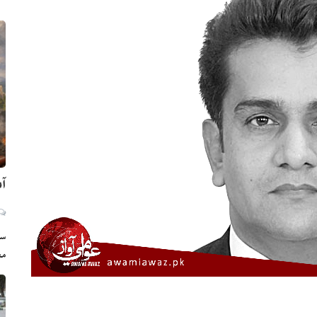
آم
سي
مع