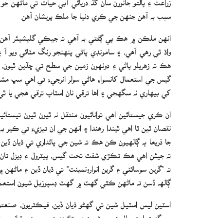
سبب به آهن جنهن جي ڪري دنيا جا ملڪ پريشان آهن.
انهن ملڪن ۾ هڪ ٻي ڳڻتي به آهي ته جيڪي گليشيئر آهن 
واڌ ٿي رهي آهي، ۽ سامونڊي پاڻي پنهنجو رنگ مٽائي ويو آ 
هڪ ته زهريلو پاڻي ۽ دونهون زمين جي سطح تي ڇڏين ٿيون، 
گيس جي استعمال کانسواءِ هاڻي سولر انرجيءَ تي اهي سڀ مش
کي بيهاري نه سگهجي ۽ اها ترقي نان اسٽاپ ترقي هجي يا ٿي
ان ڪري جيستائين اهي توانائيون منتقل نه ٿيون ٿيون تيستا
نقصان ٿين ٿا اهي ٿيندا رهندا ۽ انهن جي ان تيزيءَ تي ڪير 
جا ذريعا ٻه ڳالهيون ڪن هڪ ته شين جي پائداري تي ڌيان ڏين
ته جيئن اهي هڪ تڪڙي شفٽ تحت گيس، پيٽرول ۽ ڊيزل تان ش
ته “گرين سوسائٽي ۽ گرين انوارونمينٽ“ تي ڌيان ڏين ۽ ماڻه
ڳالھه ڏسن ته ماڻهن ڪٿي گھٽ ۾ گھٽ ڊسپوزبل شيون استعم
اسٽين ليس اسٽيل شين تي گهڻو ڌيان ڏين، فيڪٽريون، صنعتو
جو گهٽ استعمال هجي، شيون ڊجيٽائيزڊ هجن معني ٽرانسپ