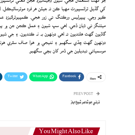
کي گڏيل ٽرانسپورٽ مهيا ڪن ته جيئن هر فرد موٽرسائيڪل،
ڪيو وڃي، پيپرليس ورڪنگ تي زور هجي، ڪمپيوٽرائيزڊ عم
ميٽنگز تي ڌيان ڏجي، اهي سڀ شيون ۽ عمل ڪجن جن ۾ پي
گاڏيون گھٽ هلنديون ته اهي دونهون به نه ڪنديون، ۽ جي شيون
دونهون گھٽ ڇڏي سگهبو ۽ نتيجي ۾ هوا صاف سٿري هوند
موسمياتي تبديلين جي ڏمر کان بچي سگهبو.
Twitter
WhatsApp
Facebook
Share
PREV POST
ڌرتي جو شاعر شيخ اياز
You Might Also Like