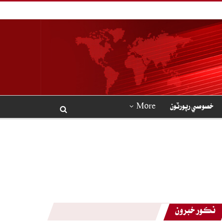
خصوصي رپورٽون
More
نڪور خبرون