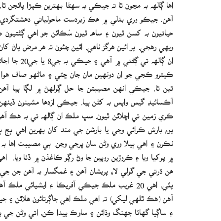
اها ڳالھه به مڃون ٿا ته جيڪي به سهڻا بهترين ڪپڙا پائجن ٿ
آهن، جيڪو وري بدلي ۾ هڪ زبردست ماحولياتي دهشتگردي به
حياتيون به کسن ٿيون ۽ ساھ ٿيون سُڪائن جو اهي ڳڻتيون 
ويهي رهجي. پر ائين هرگز ناهي. ائين چئون ته هر مرض پاڻ ک
ان ڳالھه تي
ڪيترو ڪجي جو ان دونهين مان جان ڇٽي ۽ ماڻهو صاف هوا ۾
ٿين ٿا، جيڪي انهن مصيبتن جا حل ڳولهڻ ۾ لڳا پيا آهن، ج
آڪسائيڊ گيس واپس به کڻن پيا. جيڪي ازدها مشينون ڏين
ڪري زمين تي اڇلائن ٿيون. سڀ ملڪ ان ڳالھه تي به هڪ آهن 
پوءِ بارش ڪرائي وڃي يا بارشن جي مند کان پهرين اهي ٻج ٻ
نڪرن ۽ اهي ٻيلا وري وڻن سان ڀرجي وڃن. ٻي مصيبت اها 
۾ پوکيا ويا ۽ ڪروڙين روپين جا وڻ رڳو ڪاغذن ۾ ڏٺا ويا. 
هن ڌرتي جي گولي لاءِ پريشان آهن ۽ غمگسار به آهن جن 
پئي، اهي 20 غريب ملڪ جيڪي آفريڪا ۽ ايشيائي ملڪ
آهن (هڪ ٿلهي ليکي) ته اهي ملڪ اهي جاڳرتائون هلائن ۽ جيڪ
۽ ساڳيا گهاٽا جهنگ وڌائن ۽ ساوڪ پيدا ڪن، اتي وڻن جي 