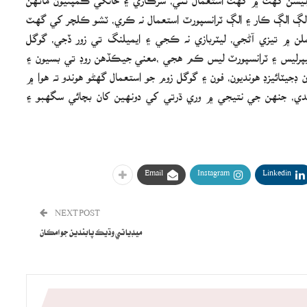
 الڳ الڳ ڪار ۽ الڳ ٽرانسپورٽ استعمال نه ڪري، ٽشو ڪلچر کي گھٽ
لن ۾ تيزي آڻجي، ليٽربازي نه ڪجي ۽ ايميلنگ تي زور ڏجي، گوگل
پرليس ۽ ٽرانسپورٽ ليس ڪم هجي ،معني جيڪڏهن روڊ تي بسيون ۽
 ڊجيٽائيزڊ هونديون، فون ۽ گوگل زوم جو استعمال گھڻو هوندو ته هوا ۾
ي، جنهن جي نتيجي ۾ وري ڌرتي کي دونهين کان بچائي سگهبو ۽
Email
Instagram
Linkedin
NEXT POST
ميڊيا تي وڌيڪ پابندين جو امڪان