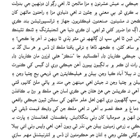
ا، جيڪي به عيش عشرتون ۽ مزا ماڻجن ٿا، اهي رڳو ان دونهين جي بدولت
 ڪري ٿو. ٻي معني ۾ چئون ته اهي دنياوي مزا ۽ راحتون ماڻهن کان
ڪجن ته مشينون، صنعتون، فيڪٽريون، جهاز ۽ ٽرانسپورٽيشن بند ڪري
ان اڳ دوا ضرور کڻي ٿو اچي، ان ڪري دنيا جي انجنيئرنگ ۽ ٿنڪ ٽئينڪ
 ڳڻتي ۾ آهي ۽ جيڪي به جي8 يا جي20 جا اجلاس ٿين ٿا اهي سڀ ان ڳالهھ تي مٿو ٻَڌي ٿا ويهن ته آخر ڇا ڪجي؟ ۽
 ساھ کڻن، ۽ ڪجھه ڏاها ۽ ترقي يافتا ملڪ ان ڏس ۾ هر سال گڏ به
يڪي ڪاربان ڊاءِ آڪسائيڊ جا ”سَڪرَ“ هڻي اوزون مان ڪاربان ڊاءِ
هن رات ان ڪم ۾ به لڳيون پيورن آهن جيڪي وري ان گيس کي ڪنورٽ
ته ٻيلا آباد ڪيا وڃن، ٻيلن ۾ هيليڪاپٽرن جي ذريعي ٻج ڇٽيا وڃن ۽
يلن ۾ ڇٽيا وڃن ته جيئن اهي مينهن جي مند ۾ پاڻي ملڻ کانپوءِ ڦٽي
به آهي ته ڪرپشن جي هڻ هڻان جي ڪري اسان جي ملڪ ۾ وڻ به ڪاغذن
اهي سڀ ڳالهيون وري انهن اهل علم ماڻهن کي ستائن ٿيون جيڪي واقعي
جي دماغ ۾ هڪ غصو به آهي ته اهي ملڪ جن کي وڌيڪ قيمت ڏيڻي ٿي
 آهن انهن ۾ صوماليا کان وٺي بنگلاديش، پاڪستان، افغانستان ۽ ڀارت به
ي به زرعي زمينون ٻيلن جي نذر ٿي ويون آهن، اهي واپس وٺي اتي ٻيلا
پوکائي ڪئي وڃي ۽ اتان جو حڪومتون ان ڏس ۾ انٽرنيشنل مهم سازي