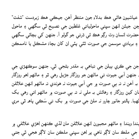
 عياشيون هاڻي هڪ بدلاءَ جون منتظر آهن، جيڪي هڪ زبردست ”شفٽ“
وڃن. جيئن انهن سڀني ماحولياتي غلطين جي تصيح ٿي سگهي ۽ ماحول
ضرت انسان وٽ رڳو هڪ ئي ڌرتي جو گولو آ، جنهن کي بچائي سگهي
 ۽ بربادي موسمن جي صورت ٿئي پئي ان کان بچاءُ مشڪل يا ناممڪن
ا جن جي ڪري ٻيلن جي تباهي به مقدر بڻجي ٿي، جنهن سوڪهڙي جي
ن، جنهن آبي جيوت تي ماڻهن جو روزگار جڙيل رهي ٿو ۽ ماڻهو اهو روزگار
 به آهن نه ته ٻي صورت ۾ جي آبي جيوت نه هوندي ته ماڻهو انهن علائقن
 جتان کين روزگار ۽ رهائش به ملي نه ته ٻي صورت ۾ ماڻهو اتي رهي بک
ي سگهبا، پالتو جانور چارو نه ملڻ جي صورت ۾ بک تي سُڪي پاھ ٿي مري
ٿيندا ويندا ۽ ماڻهو مجبورن انهن علائقن مان لڏي ڪنهن اهڙي علائقي ۾
ان جي ملڪ سان لاڳو ناهي پر اهن سڀني ملڪن سان لاڳو هجي ٿي جتي
روزگار آڌاريل هجي ٿو. ان ڪري موسمياتي تبديليون انهن سڀني ڏمرن جا