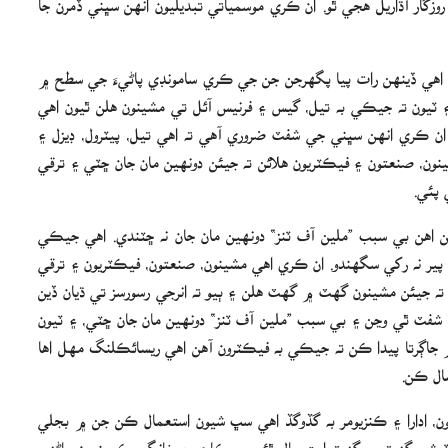
اهي ڏينهن رات پيا پگهرجن جن جي ڪري سامونڊي پاڻيءَ جي سطح ۾
۽ ٽيون ته جيڪي به تيل، گيس ۽ فرنيس آئل تي مشينون هلن ٿيون اهي
ان ڪري انهن سڀني جي شفٽ ضروري آهي ته اهي تيل، پيٽرول، ڊيزل ۽
ينون، صنعتون ۽ فيڪٽريون هلائن ته جيئن دونهين مان جان ڇٽي ۽ ترقي
 پئي.
ئين اهن بي سبب ”ملين آف ٽنز“ دونهين مان جان نه ڇٽندي. اهي جيڪي
به پير نه رکي سگهندو. ان ڪري اهي مشينون، صنعتون، فيڪٽريون ۽ ترقي
 ته جيئن مشينون گهٽ ۾ گھٽ هلن ۽ ٻيو ته انرجي رسورسز تي ڌيان ڏين
فٽ ٿي وڃن ۽ بي سبب ”ملين آف ٽنز“ دونهين مان جان ڇٽي، ۽ ٽيون
ن ۾ جاڳرتا پيدا ڪن ته جيڪي به فيڪٽرون آهن اهي ريسائڪلنگ مهل اها
ال ڪن.
ن، ادارا ۽ ڪنزيومر به گڏوگڏ اهي سڀ شيون استعمال ڪن جن ۾ بجلي
ورٽيشن گھٽ ۾ گھٽ استعمال ٿئي، سرڪاري ۽ خانگي ڪمپنيون ماڻهن