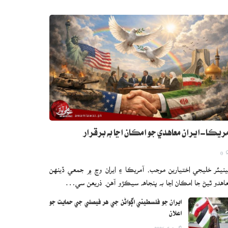
ريڪا-ايران معاهدي جو امڪان اڃا به برقرار
0
نيئر خليجي اختيارين موجب، آمريڪا ۽ ايران وچ ۾ جمعي ڏينهن
اهدو ٿيڻ جا امڪان اڃا به پنجاهه سيڪڙو آهن. ذريعن سي…
ايران جو فلسطيني اڳواڻن جي هر فيصلي جي حمايت جو
اعلان
اگست 5, 2026