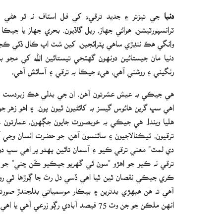
دنيا
جي تيزتر ۽ جديد ترقيءَ کي فل اسٽاف نه ٿو هڻي
ٽرانسپورٽيشن، هوائي جهاز، ريل گاڏيون، بحري جهاز يا جيڪ
وانگي هڪ ننڍڙي ساهي پٽرائجين، کين شٽ اپ ڪال ڏئي ڪجھه
دنيا مان جيستائين دونهون گهٽجي تيستائين الله کي مڃو 
رنگيني ۽ روشني آهي، هيءَ جيڪا به ترقي ۽ آسائش آهي،
هي جيڪي به عيش عشرتون آهن، ان جي بدلي هڪ زبردست دونهون
اهي سڀ گرين هائوس گيسز به کائڻيون ٿيون پون. ۽ اهو زهر ج
هليا ويندا. هي جيڪي به خوبصورت جايون جڳهون، عمارتون 
ترقيون، ٽيڪنالاجيون ۽ سائنسون آهن، جو حضرت انسان وڃي آسم
دي لمٽ“ معني ترقي ڪيو ۽ آسمان تائين پهتو پر اهي سڀ دو
ترقي نه ڪيو جو اهڙو ”سون ئي گهريو جيڪيو ڪَن ڇني“ جو 
ڪري جيڪي نقصان ٿين ٿيا اهي ڏسي دل رتَ جا ڳوڙها ٿي رو
آهي ته هن هيهڙي بدترين ۽ بيڪار موسمياتي بدلجندڙ صورتحا
انهن ملڪن جو جن وٽ 75 فيصد آبادي رڳو زرعي آهي يا اهي ملڪ ڪچي جي علائقن تي ڀاڙن ٿا.