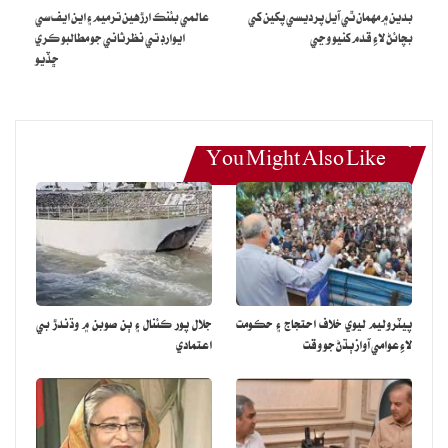
بدين ۾ مهمان ٿي آيل پرديسي پکين کي
عالمي بئنڪ ارڙهين ترميم ۽ اين ايف سي
سنجيدگي جو مظاهرو ڪري، جمهوري ڪلچر کي سگهارو ڪرڻ خاطر
بچائڻ لاءِ قدم کنيو وڃي
ايوارڊ تي نظرثاني جو مطالبو ڪري
سياسي روادري، بردباري، دانشمندي، دورانديشي ۽ ڏاهپ جو ثبوت ڏيندي،
ڇڏيو
عوامي سياست واري سوچ کي فروغ ڏنو آهي⸮
ملڪ ٺهڻ کان وٺي هن وقت تائين، هن ملڪ جي سمورن سياستدانن
اسٽيبلشمينٽ کي آخر ڇو پنهنجي اقتدار جي ڏاڪڻ بڻائي ۽ عوامي سگهه
You Might Also Like
تي ڀروسو نه ڪيو آهي⸮
ڇا ملڪ اندر اهڙي صورتحال جي سموري ذميواري صرف سياستدانن جي
مٿان آهي يا اسٽيبلشمينٽ به هن ملڪ جي اندر حڪمراني جي واڳ ڊوڙ ۾
پنهنجو خاصو ڪردار ادا ڪري، هن ملڪ جي نظام حڪومت جي ڀڃ ڊاه ۾
پنهنجو ڪردار ڪري ملڪ کي هن موجوده صورتحال تائين پهچائڻ ۾
پيٽروليم ليوي خلاف احتجاج ۽ حڪومت
جلال پور ڪئنال ۽ ٻن صوبن ۾ وڌندڙ بي
پنهنجي اهڙي ته حڪمت علي اختيار ڪئي آهي جيئن سڄي ڦٽڪار
لاءِ عوامي آواز ٻڌڻ جو وقت
اعتمادي
سياستدانن تي وسندي رهي⸮
هن ملڪ اندر سياستدانن پاران ڪوشش ڪري، اقتدار وٺڻ لاءِ اسٽيبلشمنٽ
جي سهاري کي ضروري سمجهو ويو آهي يا اسٽيبلشمينٽ جي اها خواهش