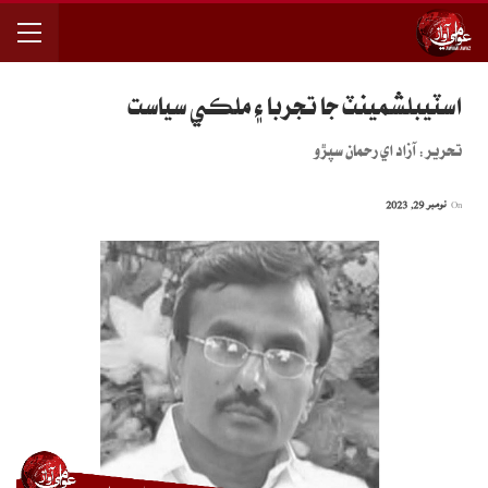
اسٽيبلشمينٽ جا تجربا ۽ ملڪي سياست
تحرير: آزاد اي رحمان سپڙو
On
نومبر 29, 2023