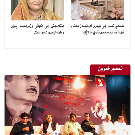
سيڪريٽري انساني حقن واري وزارت علي رضا ڀٽا، ناصر محمود کوسا،
سينيٽر ڪامران مرتضيٰ، افراسياب خٽڪ، پروفيسر ڊاڪٽر اسما فيض،
سينيٽر مشاهد حسين سيد، اسد عمر ۽ سينيٽر رضا رباني شامل هئا.
مُلڪي نظام جي بهتري لاءِ ٿيندڙ بحث ۽
بنگلاديش جي اڳوڻي وزيراعظم پاران
شهباز شريف محسن نقوي جا لاڳاپا
وطن واپس ورڻ جو اعلان
ڪميشن جي سربراھ اختر مينگل، سوشل ميڊيا تي جاري ڪيل پيغام ۾
چيو ته اسلام آباد هاءِ ڪورٽ جو وزيراعظم ۽ ٻين عملدارن کي طلب ڪرڻ
جو حڪم بلوچ عوام لاءِ انتهائي اهميت وارو آهي.سندس چوڻ هو ته
ڪميشن فيبروري ۾ پنهنجي رپورٽ پيش ڪئي. پاڪستان جي عدالت کي
نڪور خبرون
بلوچستان جي عوام کي انصاف ڏيارڻ لاءِ پنهنجو ڪردار ادا ڪرڻ گهرجي.
ڪميشن جي رپورٽ ۾ چيو ويو آهي ته بلوچ شاگردن کي هيسائڻ، نسلي
پروفائلنگ ۽ جبري گمشدگيون بلوچستان ۾ نيشنل سيڪيورٽي جي نالي
تي آپريشن سبب ٿيون آھن. اهو آپريشن ڪيترن ئي سالن کان جاري آهي.
هن آپريشن جي متاثرن ۾ عورتون، ٻار، بزرگ، سياسي ڪارڪن، صحافي،
استاد، شاگرد، ڊاڪٽر، وڪيل، شاعر ۽ اديب شامل آهن.ڪميشن موجب بلوچ
شاگردن جي جبري گمشدگي گڏيل قومن جي چارٽر ۽ خاص ڪري آرٽيڪل