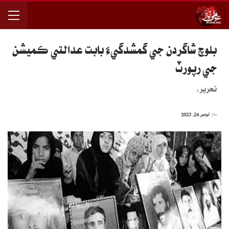
بلوچ شاگردن جي گمشدگيءَ بابت عدالتي ڪميشن
جي رپورٽ
تحرير:
On
نومبر 24, 2023