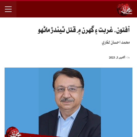
آفتون، غربت ۽ گهرن ۾ قتل ٿيندڙ ماڻهو
محمد احسان لغاري
On
اکتوبر 3, 2023