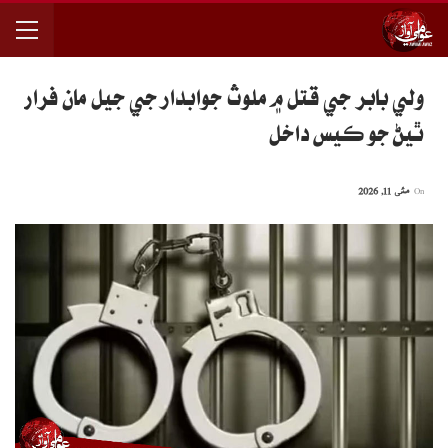
ولي بابر جي قتل ۾ ملوث جوابدار جي جيل مان فرار
ٿيڻ جو ڪيس داخل
On
مئی 11, 2026