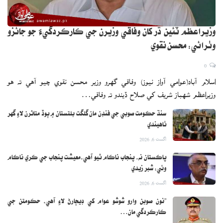
وزيراعظم ٽئين ڌر کان وفاقي وزيرن جي ڪارڪردگيءَ جو جائزو
وٺرائي: محسن نقوي
0
اسلام آباد(عوامي آواز نيوز) وفاقي گهرو وزير محسن نقوي چيو آهي ته هو
وزيراعظم شهباز شريف کي صلاح ڏيندو ته وفاقي…
سنڌ حڪومت صوبي جي فنڊن مان گلگت بلتستان ۾ ٻوڏ متاثرن لاءِ گهر
ٺاهيندي
اگست 6, 2026
پاڪستان نه، پنجاب ناڪام ٿيو آهي،معيشت پنجاب جي ڪري ناڪام
وئي: شبر زيدي
اگست 6, 2026
”نون صوبن وارو شوشو عوام کي ڊيڄارڻ لاءِ آهي، حڪومتن جي
ڪارڪردگي مان…