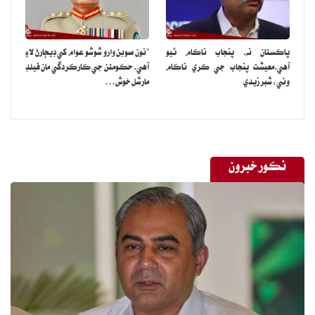
پاڪستان نه، پنجاب ناڪام ٿيو
”نون صوبن وارو شوشو عوام کي ڊيڄارڻ لاءِ
آهي،معيشت پنجاب جي ڪري ناڪام
آهي، حڪومتن جي ڪارڪردگي مان فيلڊ
وئي: شبر زيدي
مارشل خوش…
نڪور خبرون