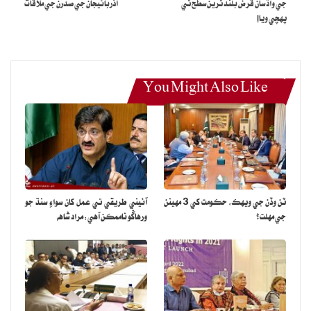
جي واڌ سان قرض بلند ترين سطح تي
آذربائيجان جي صدرن جي ملاقات
پهچي ويا!
You Might Also Like
ٽن وڏن جي ويهڪ، حڪومت کي 3 مهينن
آئيني طريقي تي عمل کان سواءِ سنڌ جو
جي مهلت؟
ورهاڱو ناممڪن آهي: مراد شاهه