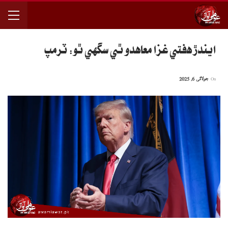
ايندڙ هفتي غزا معاهدو ٿي سگهي ٿو: ٽرمپ
On
جولائی 6, 2025