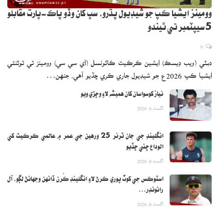
وومينز ايشيا ڪپ جو شيڊيول پڌرو، سڀ کان وڏو پاڪ-ڀارت مقابلو
5 سيپٽمبر تي ٿيندو
0
دبئي (ويب ڊيسڪ) ايشين ڪرڪيٽ ڪائونسل (اي سي سي) وومينز ٽي ٽوئنٽي
ايشيا ڪپ 2026ع جو شيڊيول جاري ڪري ڇڏيو آهي، جنهن…
نياز کوسواسان کان هميشه لاءِ وڇڙي ويو
اگست 6, 2026
انگلينڊ جي جان ٽرنر 25 ورهين جي عمر ۾ عالمي ڪرڪيٽ کي
الوداع چئي ڇڏيو
اگست 6, 2026
اسٽوڪس جي کوٽ پوري ڪرڻ لاءِ انگلينڊ ڪُرن ڏانهن وجهائڻ لڳو، آل
رائونڊر…
اگست 6, 2026