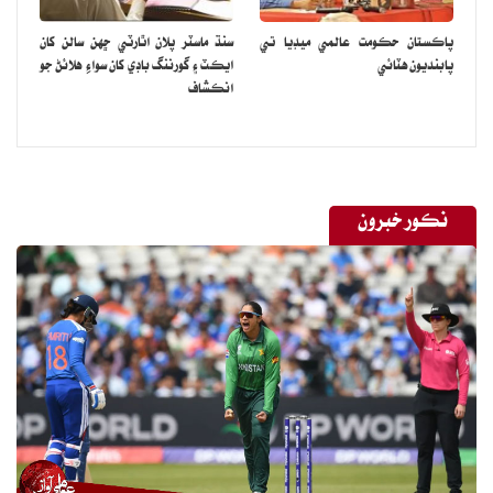
پاڪستان حڪومت عالمي ميڊيا تي
سنڌ ماسٽر پلان اٿارٽي ڇهن سالن کان
پابنديون هٽائي
ايڪٽ ۽ گورننگ باڊي کان سواءِ هلائڻ جو
انڪشاف
نڪور خبرون