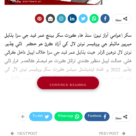
Share
سکر (عوامي آواز نيوز) سنڌ هاءِ ڪورٽ سکر بينچ عمر قيد جي سزا ٻڌايل
ميرپور ماٿيلو جي پروفيسر نوتن لال کي آزاد ڪرڻ جو حڪم ڏئي ڇڏيو،
نوتن لال توهين الزام هيٺ ٻڌايل عمر قيد جي سزا خلاف اپيل داخل ڪرائي
هئي، عدالت اپيل منظور ڪندي ٽرائل ڪورٽ جو فيصلو ڪالعدم قرار ڏئي
ڇڏيو، 2022 ۾ ففٿ اينڊيشنل سيشن ڪورٽ سکر پروفيسر نوتن لال کي
عمر قيد جي سزا ٻڌائي هئي، نوتن لال خلاف 2019 ۾ ميرپور ماٿيلو ۾
CONTINUE READING
توهين جي الزام هيٺ ڪيس داخل ڪيو ويو هو، پروفيسر نوتن لال 2019
کان سينٽرل جيل سکر ۾ قيد آهي، سنڌ هاءِ ڪورٽ سکر بينچ اپيل منظور
ڪندي نوتن لال کي آزاد ڪرڻ جو حڪم ڏئي ڇڏيو آهي.
Twitter
WhatsApp
Facebook
Share
NEXT POST
PREV POST