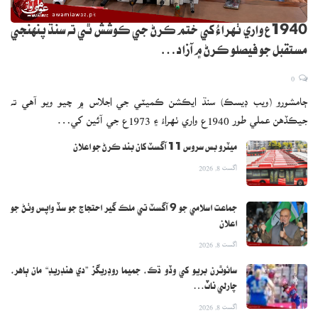
1940ع واري ٺهراءُ کي ختم ڪرڻ جي ڪوشش ٿي ته سنڌ پنهنجي
مستقبل جو فيصلو ڪرڻ ۾ آزاد…
0
ڄامشورو (ويب ڊيسڪ) سنڌ ايڪشن ڪميٽي جي اجلاس ۾ چيو ويو آهي ته
جيڪڏهن عملي طور 1940ع واري ٺهراءُ ۽ 1973ع جي آئين کي…
ميٽرو بس سروس 11 آگسٽ کان بند ڪرڻ جو اعلان
اگست 8, 2026
جماعت اسلامي جو 9 آگسٽ تي ملڪ گير احتجاج جو سڏ واپس وٺڻ جو
اعلان
اگست 8, 2026
سائوٿرن بريو کي وڏو ڌڪ، جميما روڊريگز ”دي هنڊريڊ“ مان ٻاهر،
چارلي ناٽ…
اگست 8, 2026