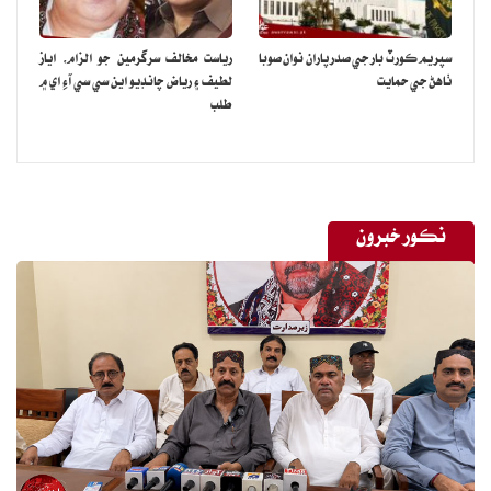
سپريم ڪورٽ بار جي صدر پاران نوان صوبا
رياست مخالف سرگرمين جو الزام، اياز
ٺاهڻ جي حمايت
لطيف ۽ رياض چانڊيو اين سي سي آءِ اي ۾
طلب
نڪور خبرون