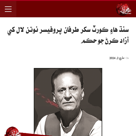
سنڌ هاءِ ڪورٽ سکر طرفان پروفيسر نوتن لال کي
آزاد ڪرڻ جو حڪم
On
مارچ 2, 2024