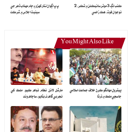
ڪنب لڳ 3 موٽر سائيڪلن ۾ ٽڪر، 2
پ پ اڳواڻ نثار کهڙو ۽ ڄام مهتاب ڏهر جي
نوجوان فوت، هڪ زخمي
سينيٽ اجلاس ۾ شرڪت
You Might Also Like
پيٽرول مهانگو ڪرڻ خلاف جماعت اسلامي
مارشل لائن نظام تباهه ڪيو، ملڪ کي
جا سڄي ملڪ ۾ ڌرڻا
تجربي گاهه نه بڻايو: ساڃاهه وند