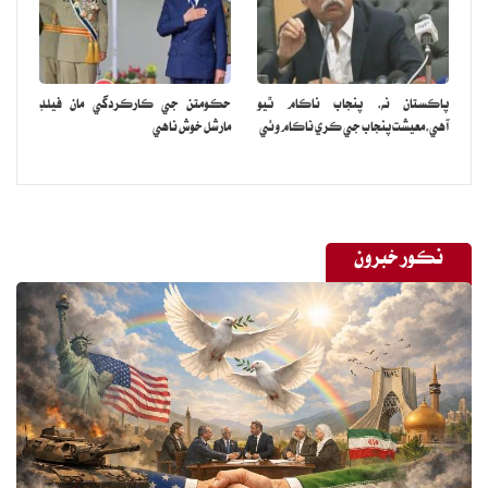
تائين پهتو، هو ڪانگريس جو نظرياتي ڪارڪن هو ۽ هن جي روح ۾ سنڌ
هئي، ان ڪري هن سائمن ڪميشن خلاف بيماري ۾ دهلي پهتو ۽
اسيمبلي جي گيٽ تي دم ڏنو، هر چند راءِ ڪراچي جي ڪچن روڊن کي
پاڪستان نه، پنجاب ناڪام ٿيو
حڪومتن جي ڪارڪردگي مان فيلڊ
پهريون ڀيرو ڍامبر جا روڊ ٺهرايا، شهر ۾ واپار جي ترقيءَ لاءِ پارسين ۽ ٻين
آهي،معيشت پنجاب جي ڪري ناڪام وئي
مارشل خوش ناهي
کي آباد ڪرايو، خيراتي اسپتالون ۽ فني ڪاليج کوليا، هرچند راءِ لياري ندي
جي نقصانن کان شهرين کي بچائڻ لاءِ بند ڏئي ھن جو رخ سمنڊ ڏي موڙيو
۽ اها تاريخي حقيقت آهي ته جديد ڪراچي جا ٽي بابا هر چند راءِ، جمشيد
نسرواجي ۽ جي ايم سيد هئا، هنن کي اڄ جون سياسي تنظيمون ان ڪري
نڪور خبرون
هرچند راءِ کي ياد رکي ڀلائي جا ڪم نه ٿا ڪن، ڇو ته اهي پرائيويٽ لميٽيڊ
ڪمپنين ۾ تبديل ٿي چڪيون آهن، سماجي اڳواڻ ڊاڪٽر جئپال ڇاپڙيا چيو
ته هر چند راءِ دادو جي مانجهند شهر مان نڪري ڪراچي ۾ تعليم حاصل
ڪئي ۽ شڪارپور ۾ جج بڻيو پر اها نوڪري ڇڏي ڪراچي ۾ وڪالت
ڪئي ۽ ڪراچي بار جو پهريون چونڊيل سيڪريٽري ٿيو ۽ مسلسل 38سال
ان عهدي تي رهيو پر بار جا وڪيل هن کان اڻ واقف آهن، کين بار ۾ به هن
جو مجسمو لڳڻ گهرجي، هو 10 سال ڪراچي ميونسپالٽي جو صدر پڻ رهيو
۽ ڪراچي شهر ۾ پليگ جي وبا ۾ والد جي مدد سان اسپتال کولي