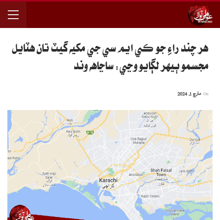
هر چند راءِ جو ڪي ايم سي جي مکيه گيٽ تان هٽايل
مجسمو ٻيهر لڳايو وڃي: ساڃاهه وند
On
مارچ 1, 2024