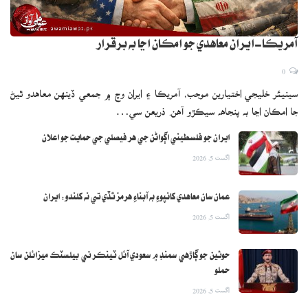
پنهنجي خدمتن جو ريڪارڊ قائم ڪيو، زيبسٽ جي اڪيڊمڪ جي ميمبر
ڊاڪٽر الطاف چيو ته هو ڪراچي ۾ 1958 ۾ پيدا ٿيو پر هو هرچند راءِ
آمريڪا-ايران معاهدي جو امڪان اڃا به برقرار
جهڙين شخصيتن کان اڻ واقف رهيو آهي، ڀارت ۾ بابري مسجد جي جاءِ
0
تي مندر اڏيو پر هتي گرو مندر جي جاءِ تي مسجد ٺاهي ڇڏي آهي، خوف
سينيئر خليجي اختيارين موجب، آمريڪا ۽ ايران وچ ۾ جمعي ڏينهن معاهدو ٿيڻ
آهي ته جيڪب آباد شهر کي مسلمان ڪري هن جو نالو به تبديل نه ڪيو
جا امڪان اڃا به پنجاهه سيڪڙو آهن. ذريعن سي…
وڃي.
ايران جو فلسطيني اڳواڻن جي هر فيصلي جي حمايت جو اعلان
اگست 5, 2026
عمان سان معاهدي کانپوءِ به آبناءِ هرمز ٿڏي تي نه کلندو: ايران
اگست 5, 2026
حوثين جو ڳاڙهي سمنڊ ۾ سعودي آئل ٽينڪر تي بيلسٽڪ ميزائلن سان
حملو
اگست 5, 2026