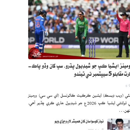
مينز ايشيا ڪپ جو شيڊيول پڌرو، سڀ کان وڏو پاڪ-
 مقابلو 5 سيپٽمبر تي ٿيندو
0
ئي (ويب ڊيسڪ) ايشين ڪرڪيٽ ڪائونسل (اي سي سي) وومينز
ٽي ٽوئنٽي ايشيا ڪپ 2026ع جو شيڊيول جاري ڪري ڇڏيو آهي،
نهن…
نياز کوسواسان کان هميشه لاءِ وڇڙي ويو
اگست 6, 2026