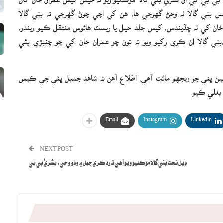
بني گالا نه وڃڻ گهرجي ها، هن کي اچي چوڻ گهرجي ته بني گالا
ان خان کي نه ڇڏيندس، کيس جلد جيل يا ريسٽ هائوس منتقل ڪيو ويندو،
بني گالا ان ڪري رکيو ويو ته تون ڇو عمران خان کي ڇو چنبڙي پئي
سين ڀٽي جو ويجهو مائٽ آهي، اطلاع آهن ته شاهد جميل ڀٽي جي ڪيس
بدلي ڪيو
Email
Instagram
Linkedin
NEXT POST
ڊيل تحت بني گالا موڪليو ويو آهي ته رد ڪري جيل ۾ وڌو وڃي: بشريٰ بي بي