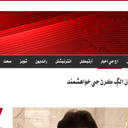
اڄ جي اخبار
آرٽيڪل
انٽرنيشنل
رانديون
شوبز
صحت
کان الڳ ڪرڻ جي خواهشمند