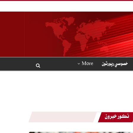
خصوصي رپورٽون
More
نڪور خبرون