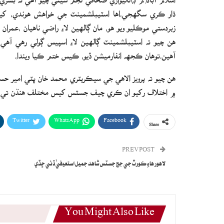
ڌار ڪري سگهجي،اها اسٽيبلشمينٽ جي خواهش هوندي، کيس 
زبردستي موڪليو ويو هو، مان ڳالهين لاءِ راضي ناهيان ،عمر
هن چيو ته اسٽيبلشمينٽ ڳالهين لاءِ اسپيس ڳولي رهي آهي،
آهين،توهان ڪجهه انفارميشن ڏيو، ڪيس ختم ڪيا ويندا،
هن چيو ته پرويز الاهي جي سيڪريٽري محمد خان ڀٽي امير ح
۾ اختلاف رکيو ان ڪري چيف جسٽس کيس مختلف هنڌن تي 
Twitter
WhatsApp
Facebook
Share
PREV POST
لاهور هاءِ ڪورٽ جي جج جسٽس شاهد جميل استعيفيٰ ڏئي ڇڏي
You Might Also Like