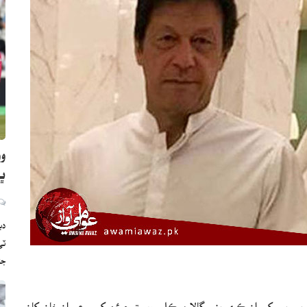
وو
ڀارت
دب
ج
ٰ بي بي کي ان ڪري بني گالا موڪليو ويو ته جيئن کيس عمران خان کان