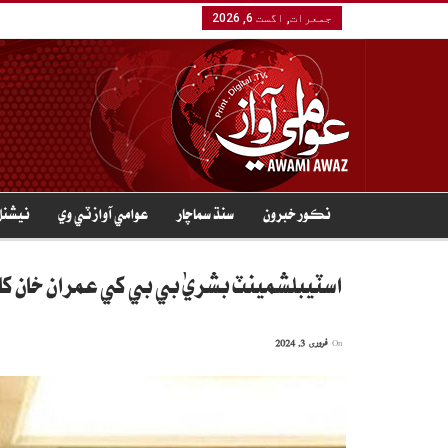
جمعرات, اگست 6, 2026
نڪور خبرون
سنڌ سماچار
عوامي آواز ٽي وي
نيشنل
اسٽيبلشمينٽ بشريٰ بي بي کي عمران خان 
On
فروری 3, 2024