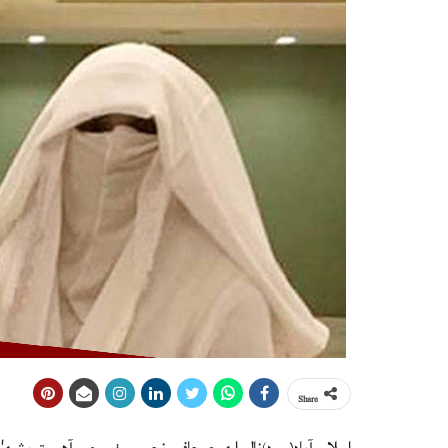
Share
اسلام آباد(م ڊ)ناليواري صحافي نجم سيٺي چيو آهي ته بشري