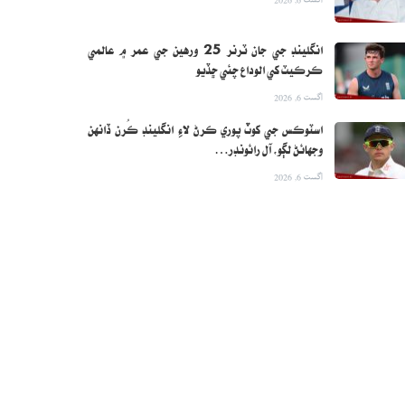
انگلينڊ جي جان ٽرنر 25 ورهين جي عمر ۾ عالمي
ڪرڪيٽ کي الوداع چئي ڇڏيو
اگست 6, 2026
اسٽوڪس جي کوٽ پوري ڪرڻ لاءِ انگلينڊ ڪُرن ڏانهن
وجهائڻ لڳو، آل رائونڊر…
اگست 6, 2026