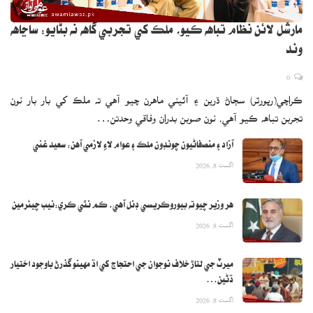
مارشل لائن نظام تباهه ڪيو، ملڪ کي تجربي گاهه نه بڻايو: ساڃاهه
وند
0
ڪراچي(رپورٽر) سڄاڻ ڌرين ۽ آئيني ماهرن چيو آهي ته ملڪ کي بار بار نون
تجربن تباهه ڪيو آهي، نون صوبن بدران وفاقي وحدتن…
آزاد ۽ منصفاڻيون چونڊون ملڪ ۽ عوام لاءِ لازمي آهن: سعيد غني
اگست 8, 2026
هر وزير چيو ته بيوروڪريسي ڊنل آهي، ڪم نٿي ڪري:نيب چيئرمين
اگست 8, 2026
ميرٽ جي لتاڙ خلاف نوجوان جي احتجاج کي اڌ مهينو گذرڻ باوجود اختيار
ڌڻين…
اگست 8, 2026