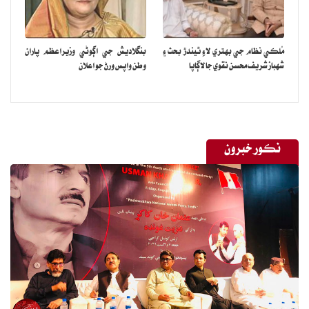
مُلڪي نظام جي بهتري لاءِ ٿيندڙ بحث ۽
بنگلاديش جي اڳوڻي وزيراعظم پاران
شهباز شريف محسن نقوي جا لاڳاپا
وطن واپس ورڻ جو اعلان
نڪور خبرون