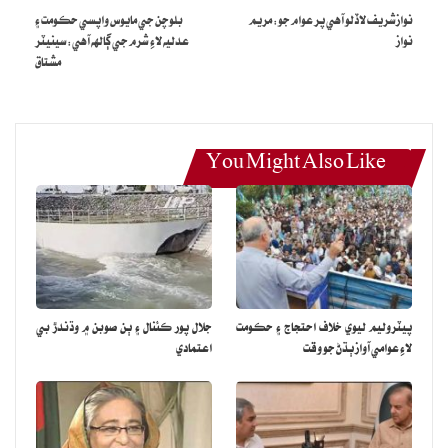
نوازشريف لاڏلو آهي پر عوام جو: مريم
بلوچن جي مايوس واپسي حڪومت ۽
نواز
عدليه لاءِ شرم جي ڳالهه آهي: سينيٽر
مشتاق
You Might Also Like
پيٽروليم ليوي خلاف احتجاج ۽ حڪومت
جلال پور ڪئنال ۽ ٻن صوبن ۾ وڌندڙ بي
لاءِ عوامي آواز ٻڌڻ جو وقت
اعتمادي