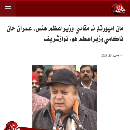
مان امپورٽڊ نه مقامي وزيراعظم هئس، عمران خان
ناڪامي وزيراعظم هو: نوازشريف
On
جنوری 25, 2024