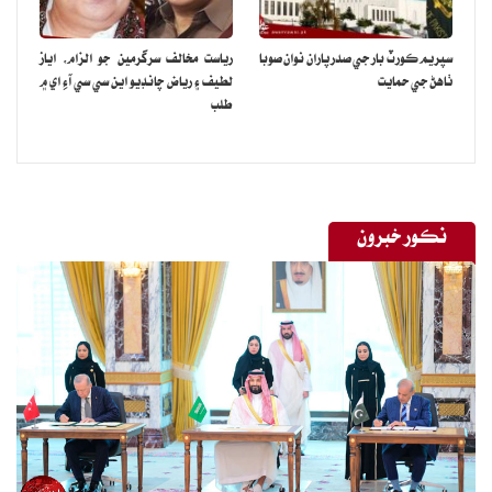
سپريم ڪورٽ بار جي صدر پاران نوان صوبا
رياست مخالف سرگرمين جو الزام، اياز
ٺاهڻ جي حمايت
لطيف ۽ رياض چانڊيو اين سي سي آءِ اي ۾
طلب
نڪور خبرون