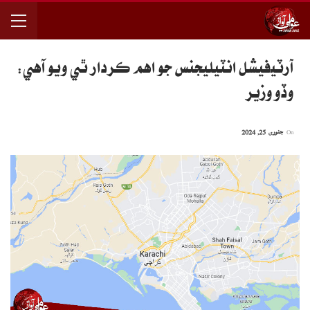
آرٽيفيشل انٽيليجنس جو اهم ڪردار ٿي ويو آهي:
وڏو وزير
On
جنوری 25, 2024