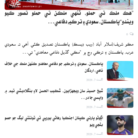
”هڪ ملڪ تي حملو، ٽنهي ملڪن تي حملو تصور ڪيو
ويندو“پاڪستان، سعودي ۽ ترڪيه دفاعي…
0
مڪو شريف/اسلام آباد (ويب ڊيسڪ) پاڪستان تصديق ڪئي آهي ته سعودي
عرب، پاڪستان ۽ ترڪي وچ ۾ ”مڪي گڏيل دفاعي معاهدي“ تي…
پاڪستان، سعودي ۽ ترڪيه جو دفاعي معاهدو ڪنهن ملڪ جي خلاف
ناهي: اردگان
اگست 7, 2026
شيخ حسينه سان ويجهڙايون، شڪيب الحسن لاءِ بنگلاديشي ٽيم ۾
واپسي جا در…
اگست 7, 2026
اڳوڻو ڀارتي ڪپتان اجنڪيا رهاڻي يورپي ٽي ٽوئنٽي ليگ جو حصو
بڻجي ويو
اگست 7, 2026