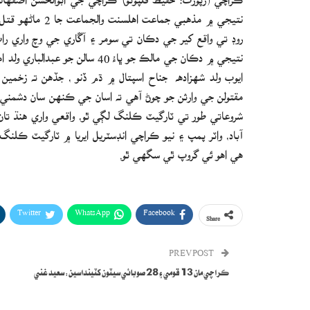
نتيجي ۾ دڪان جي مالڪ جو ڀاءُ 0
ايوب ولد شھزادھ جناح اسپتال ۾ ڌم ڏنو ، جڏهن ته زخمين ۾
مقتولن جي وارثن جو چوڻ آهي ته اسان جي ڪنهن سان دشمني 
آباد، واٽر پمپ ۽ نيو ڪراچي انڊسٽريل ايريا ۾ ٽارگيٽ ڪلن
ھي اھو ئي گروپ ٿي سگھي ٿو.
Twitter
WhatsApp
Facebook
Share
PREV POST
ڪراچي مان 13 قومي ۽ 28 صوبائي سيٽون کٽينداسين: سعيد غني