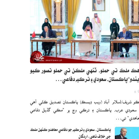
ڪ ملڪ تي حملو، ٽنهي ملڪن تي حملو تصور ڪيو
ندو“پاڪستان، سعودي ۽ ترڪيه دفاعي…
0
و شريف/اسلام آباد (ويب ڊيسڪ) پاڪستان تصديق ڪئي آهي
 سعودي عرب، پاڪستان ۽ ترڪي وچ ۾ ”مڪي گڏيل دفاعي
اهدي“ تي…
پاڪستان، سعودي ۽ ترڪيه جو دفاعي معاهدو ڪنهن ملڪ
جي خلاف ناهي: اردگان