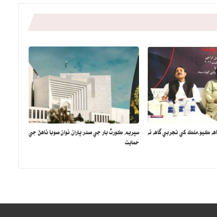
اهه ڪيو،ملڪ کي تجربي گاهه نه
سپريم ڪورٽ بار جي صدر پاران نوان صوبا ٺاهڻ جي
حمايت