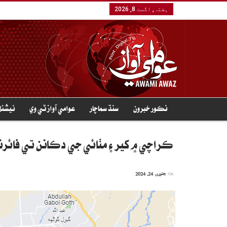
ہفتہ, اگست 8, 2026
نڪور خبرون
سنڌ سماچار
عوامي آواز ٽي وي
نيشنل
ڪراچي ۾ کير ۽ مٺائي جي دڪانن تي فائرنگ، 2 ڄڻا
On
جنوری 24, 2024