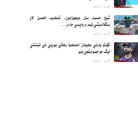
اگست 7, 2026
شيخ حسينه سان ويجهڙايون، شڪيب الحسن لاءِ
بنگلاديشي ٽيم ۾ واپسي جا در…
اگست 7, 2026
اڳوڻو ڀارتي ڪپتان اجنڪيا رهاڻي يورپي ٽي ٽوئنٽي
ليگ جو حصو بڻجي ويو
اگست 7, 2026