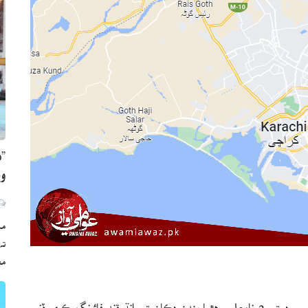
”ه
وي
مڪ
ته
مع
ڪراچي (رپورٽ: حفيظ ڦلپوٽو) ڪراچي جي ابوالحسن اصفھاني روڊ تي 2 نامعلوم ھٿياربندن دڪان تي انڌ ڌند فائرنگ ڪري ڏني