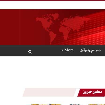
خصوصي رپورٽون
More
نڪور خبرون