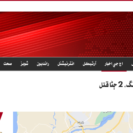
اڄ جي اخبار
آرٽيڪل
انٽرنيشنل
رانديون
شوبز
صحت
 قتل