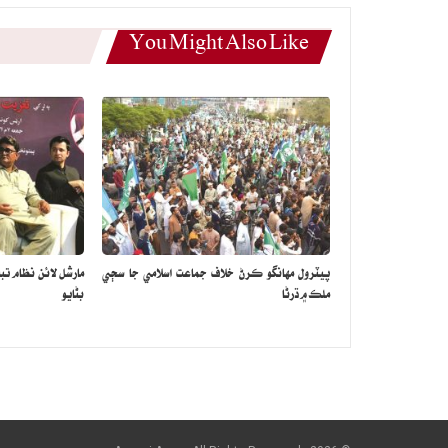
You Might Also Like
پيٽرول مهانگو ڪرڻ خلاف جماعت اسلامي جا سڄي
مارشل لائن نظام تب
ملڪ ۾ ڌرڻا
بڻايو