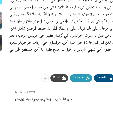
نتيجي ۾ مذهبي جماعت اھلسنت والجماعت جا 2 ماڻھو قتل ٿي ويا ۽ 3 زخمي ٿي پيا، مبينا ٽائون ٿاڻي جي حد ابوالحسن اصفھاني
روڊ تي واقع کير جي دڪان تي سومر ۽ آڱاري جي وچ واري رات جو دير سان 2 موٽرسائيڪل سوار ھٿياربندن انڌ ڌند فائرنگ ڪري ڏني
4 سالن جو عبدالباري ولد امين ٿڏي تي دم ڏنو، جڏهن ته واقعي ۾ زخمي ٿيل چئن ماڻھن مان ھڪ
 فرحان علي ولد قربان علي ۽ عطاءُ الله ولد حفيظ الرحمن شامل آهن،
ناھي قتل ۾ ملوث جوابدارن کي گرفتار ڪيو وڃي، پوليس موجب واقعو
شروعاتي طور تي ٽارگيٽ ڪلنگ لڳي ٿو، واقعي واري هنڌ تان نائن ايم ايم جا 12 خول مليا آهن، جوابدارن جي واردات جو طريقو سعود
گ جھڙو آهي ٽنھي وارداتن ۾ خول به ميچ ڪيا ويا آهن، ممڪن طور تي
Email
Instagram
Linkedin
NEXT POST
مري، گلگيات ۾ هلندڙ هفتي موسم جي ايڊوائيزري جاري