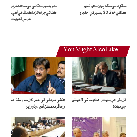
وڪيل عدالت ۾ اچڻ کان لنوائڻ لڳا آهن،ذريعن کان مليل رپورٽن موجب ته
سنڌي ادبي سنگت پاران ڪارونجهر
ڪارونجهر ڪٽائي جي مخالفت نه پر
سرڪاري وڪيل ڪارونجهر جو ڪيس ڏسي گهٻرائجي ويا آهن
ڪٽائي خلاف 30 ڊسمبر تي احتجاج
ڪٽائي جو اعلان ملڪ دشمني آهي:
عوامي تحريڪ
You Might Also Like
ٽن وڏن جي ويهڪ، حڪومت کي 3 مهينن
آئيني طريقي تي عمل کان سواءِ سنڌ جو
جي مهلت؟
ورهاڱو ناممڪن آهي: وڏو وزير