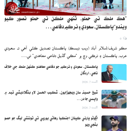
”هڪ ملڪ تي حملو، ٽنهي ملڪن تي حملو تصور ڪيو
ويندو“پاڪستان، سعودي ۽ ترڪيه دفاعي…
0
مڪو شريف/اسلام آباد (ويب ڊيسڪ) پاڪستان تصديق ڪئي آهي ته سعودي
عرب، پاڪستان ۽ ترڪي وچ ۾ ”مڪي گڏيل دفاعي معاهدي“ تي…
پاڪستان، سعودي ۽ ترڪيه جو دفاعي معاهدو ڪنهن ملڪ جي خلاف
ناهي: اردگان
اگست 7, 2026
شيخ حسينه سان ويجهڙايون، شڪيب الحسن لاءِ بنگلاديشي ٽيم ۾
واپسي جا در…
اگست 7, 2026
اڳوڻو ڀارتي ڪپتان اجنڪيا رهاڻي يورپي ٽي ٽوئنٽي ليگ جو حصو
بڻجي ويو