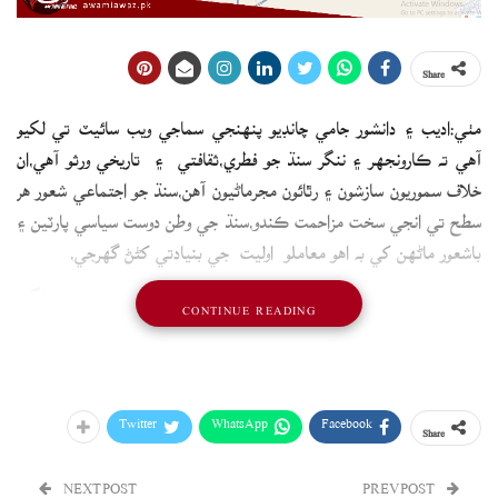
Share
مٺي:اديب ۽ دانشور جامي چانڊيو پنهنجي سماجي ويب سائيٽ تي لکيو
آهي ته ڪارونجھر ۽ ننگر سنڌ جو فطري،ثقافتي ۽ تاريخي ورثو آھي،ان
خلاف سموريون سازشون ۽ رٿائون مجرماڻيون آھن،سنڌ جو اجتماعي شعور ھر
سطح تي انجي سخت مزاحمت ڪندو،سنڌ جي وطن دوست سياسي پارٽين ۽
باشعور ماڻھن کي به اھو معاملو اوليت جي بنيادتي کڻڻ گھرجي،
حڪومت ڪارونجهر ڪيس کٽڻ لاءِ مهانگو
CONTINUE READING
وڪيل مقرر ڪري ڇڏيو
مٺي(بيورو چيف)ڪارونجھر جو ڪيس سپريم ڪورٽ ۾ وڙهڻ نگران
Twitter
WhatsApp
Facebook
Share
حڪومت پريشان ٿي وئي،سنڌ حڪومت لکين روپيا فيس وٺندڙ ڪراچي جي
وڏي وڪيل کي ڪيس سونپي ڇڏيو، ايڊووڪيٽ جنرل سميت سرڪاري
NEXT POST
PREV POST