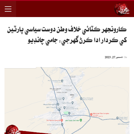
ڪارونجهر ڪٽائي خلاف وطن دوست سياسي پارٽين
کي ڪردار ادا ڪرڻ گهرجي: جامي چانڊيو
On
دسمبر 27, 2023