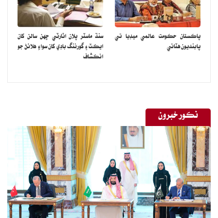
پاڪستان حڪومت عالمي ميڊيا تي
سنڌ ماسٽر پلان اٿارٽي ڇهن سالن کان
پابنديون هٽائي
ايڪٽ ۽ گورننگ باڊي کان سواءِ هلائڻ جو
انڪشاف
نڪور خبرون