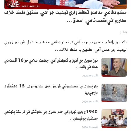
مڪو دفاعي معاهدو تحفظ واري نوعيت جو آهي، ڪنهن ملڪ خلاف
ڪارروائي مقصد ناهي: اسحاق…
0
نائب وزيراعظم اسحاق ڊار چيو آهي ته مڪو دفاعي معاهدو مڪمل طور بچاءَ واري
نوعيت جو حامل آهي، ڪنهن به ملڪ خلاف…
نون صوبن جي آئين ۾ گنجائش آهي: جماعت اسلامي جو 16 آگسٽ تي
هڪ ئي وقت…
اگست 9, 2026
بلوچستان ۾ سيڪيورٽي فورسز جون ڪارروايون، 15 دهشتگرد
مارجي ويا
اگست 9, 2026
1940ع واري ٺهراءُ کي ختم ڪرڻ جي ڪوشش ٿي ته سنڌ پنهنجي
مستقبل جو فيصلو…
اگست 8, 2026