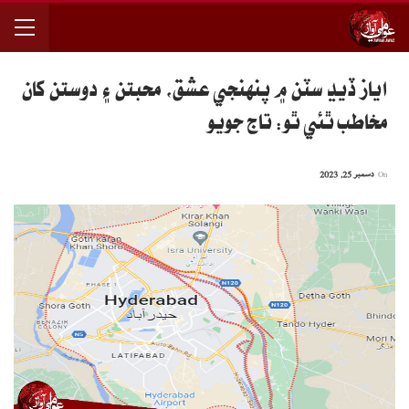
اياز ڏيڍ سٽن ۾ پنهنجي عشق، محبتن ۽ دوستن کان
مخاطب ٿئي ٿو: تاج جويو
On
دسمبر 25, 2023