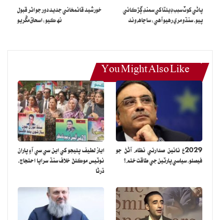
پاڻي کوٽ سبب ڊيلٽا کي سمنڊ ڳڙڪائي
خورشيد قائمخاني جديد دور جو اثر قبول
پيو، سنڌو مري رهيو آهي: ساڃاهه وند
نھ ڪيو: اسحاق مڱريو
You Might Also Like
2029ع تائين صدارتي نظام آڻڻ جو
اياز لطيف پليجو کي اين سي سي آءِ پاران
فيصلو، سياسي پارٽين جي طاقت ختم؟
نوٽيس موڪلڻ خلاف سنڌ سراپا احتجاج،
ڌرڻا