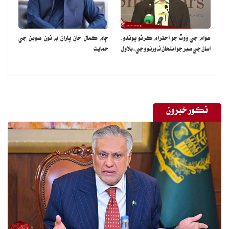
عوام جي ووٽ جو احترام ڪرڻو پوندو،
ڄام ڪمال خان پاران به نون صوبن جي
اسان جي صبر جو امتحان نه ورتو وڃي:بلاول
حمايت
نڪور خبرون