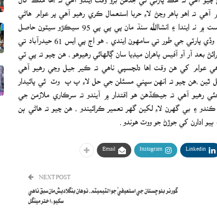
ي ته اهو ٻاهر وڃڻ لاءِ حربا استعمال ڪري رهيو آهي پر عوام هاڻي
باشعور آهي ۽ اهي ڪنهن به سازش يا لساني جهيڙن جي سياست ۾ نه ايندا ۽ انشاالله سنڌ مان پي پي پي 95 سيڪڙو سيٽون حاصل
ڪري ڪامياب پارٽي طور تي سامهون ايندي ۽ وفاق ۾ به هڪ وڏي پارٽي جي طور تي سامهون ايندي ، هو اڄ پي ايس 61 حيدرآباد تي
 بعد آر آو آفيس ٻاهران ميڊيا سان ڳالهائي رهيوهو ، هن چيو ته پي ٽي
عوام کي هن وقت اها دلچسپي ناهي ته ڪير جيل وڃي رهيو آهي
 ٿين ،هن چيو ته انهن سڀني مسئلن جي حل لاءِ پ پ وٽ ئي پائيدار
چئي رهيو آهي ته جيڪڏهن هو اقتدار ۾ آيندو ته سرڪاري ملازمن جي
ڪندو ۽ بي گهرن لاءِ لکين گهر تعمير ڪرائيندو ، هن چيو ته هاڻي ٻن
و ادارن کي جوڙڻ جو ووٽ هوندو .
Email
Instagram
Linkedin
NEXT POST
گورنر بلوچستان جي استعيفيٰ جو الٽيميٽم، توهان بنگلاديش مان سبق ناهي
سکيو:اختر مينگل