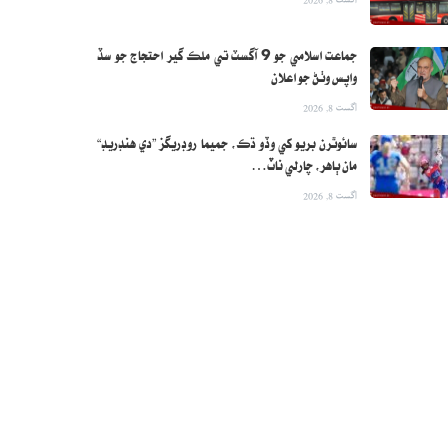
جماعت اسلامي جو 9 آگسٽ تي ملڪ گير احتجاج جو سڏ
واپس وٺڻ جو اعلان
اگست 8, 2026
سائوٿرن بريو کي وڏو ڌڪ، جميما روڊريگز ”دي هنڊريڊ“
مان ٻاهر، چارلي ناٽ…
اگست 8, 2026