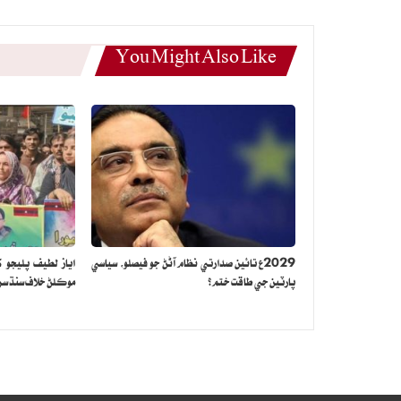
You Might Also Like
2029ع تائين صدارتي نظام آڻڻ جو فيصلو، سياسي
اياز لطيف پليجو ک
پارٽين جي طاقت ختم؟
موڪلڻ خلاف سنڌ سراپ