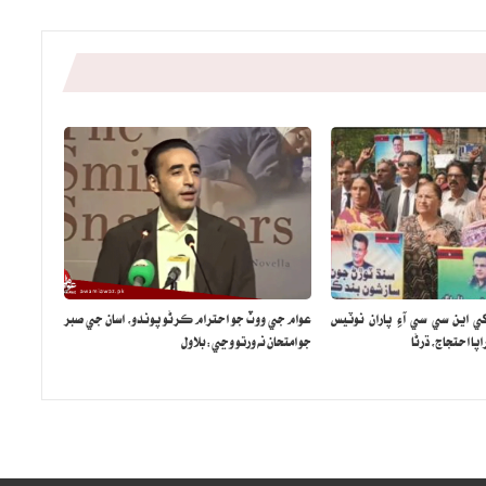
ي اين سي سي آءِ پاران نوٽيس
عوام جي ووٽ جو احترام ڪرڻو پوندو، اسان جي صبر
ا احتجاج، ڌرڻا
جو امتحان نه ورتو وڃي:بلاول