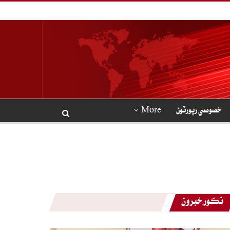
خصوصي رپورٽون
More
نڪور خبرون