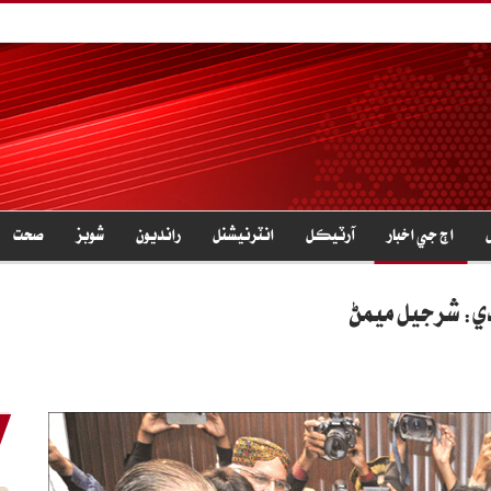
اڄ جي اخبار
آرٽيڪل
انٽرنيشنل
رانديون
شوبز
صحت