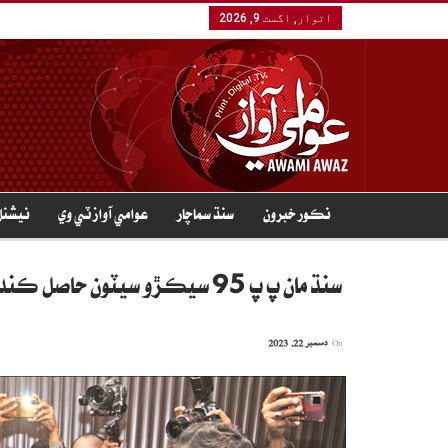
اتوار, اگست 9, 2026
نڪور خبرون
سنڌ سماچار
عوامي آواز ٽي وي
نيشنل
سنڌ مان پ پ 95 سيڪڙو سيٽون حاصل ڪندي: شرجيل ميمڻ
On
دسمبر 22, 2023