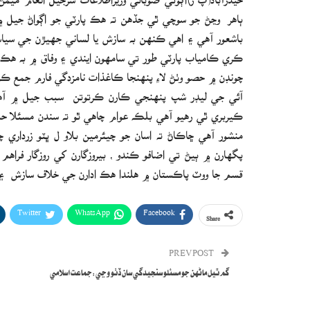
ٻاهر وڃڻ جو سوچي ٿي جڏهن ته هڪ پارٽي جو اڳواڻ جيل ۾ آه
چونڊن ۾ حصو وٺڻ لاءِ پنهنجا ڪاغذات نامزدگي فارم جمع ڪرائڻ
آئي جي ليڊر شپ پنهنجي ڪارن ڪرتوتن سبب جيل ۾ آهي 
ڪيربري ٿي رهيو آهي بلڪه عوام چاهي ٿو ته سندن مسئلا حل
منشور آهي ڇاڪاڻ ته اسان جو چيئرمين بلاو ل ڀٽو زرداري 
پگهارن ۾ ٻيڻ تي اضافو ڪندو ، بيروزگارن کي روزگار فراهم 
قسم جا ووٽ پاڪستان ۾ هلندا هڪ ادارن جي خلاف سازش ۽ ٻي
Twitter
WhatsApp
Facebook
Share
PREV POST
گم ٿيل ماڻهن جو مسئلو سنجيدگي سان ڏٺو وڃي:جماعت اسلامي