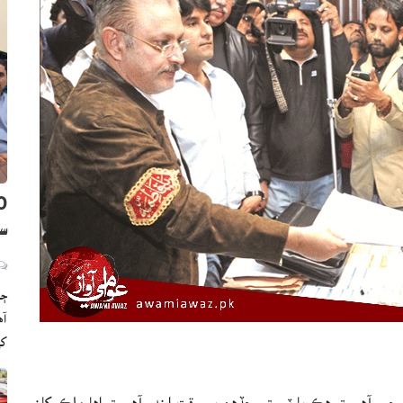
سن
ڄا
ک
 چيو آهي ته هڪ پارٽي تي جڏهن برو وقت ايندو آهي ته اها ملڪ کان