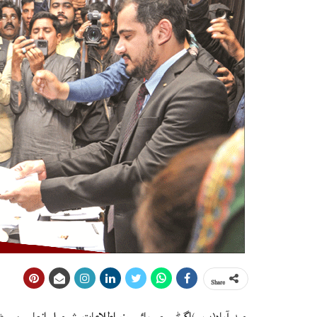
Share
حيدرآباد(پ ر)اڳوڻي صوبائي وزيراطلاعات شرجيل انعام ميمڻ