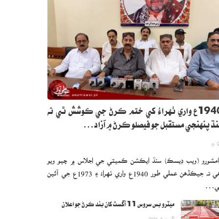
1940ع واري ٺهراءُ کي ختم ڪرڻ جي ڪوشش ٿي ته
ڌ پنهنجي مستقبل جو فيصلو ڪرڻ ۾ آزاد…
0
مشورو (ويب ڊيسڪ) سنڌ ايڪشن ڪميٽي جي اجلاس ۾ چيو ويو
آهي ته جيڪڏهن عملي طور 1940ع واري ٺهراءُ ۽ 1973ع جي آئين
ي…
ميٽرو بس سروس 11 آگسٽ کان بند ڪرڻ جو اعلان
اگست 8, 2026