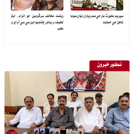
سپريم ڪورٽ بار جي صدر پاران نوان صوبا
رياست مخالف سرگرمين جو الزام، اياز
ٺاهڻ جي حمايت
لطيف ۽ رياض چانڊيو اين سي سي آءِ اي ۾
طلب
نڪور خبرون