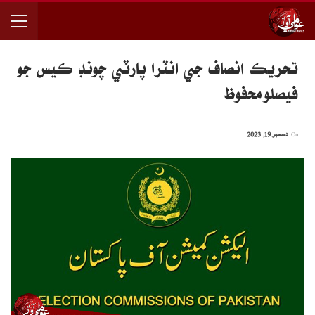
تحريڪ انصاف جي انٽرا پارٽي چونڊ ڪيس جو
فيصلو محفوظ
On
دسمبر 19, 2023