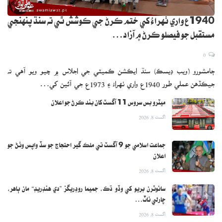
1940ع واري ٺهراءُ کي ختم ڪرڻ جي ڪوشش ٿي ته سنڌ پنهنجي
مستقبل جو فيصلو ڪرڻ ۾ آزاد…
0
ڄامشورو (ويب ڊيسڪ) سنڌ ايڪشن ڪميٽي جي اجلاس ۾ چيو ويو آهي ته
جيڪڏهن عملي طور 1940ع واري ٺهراءُ ۽ 1973ع جي آئين کي…
ميٽرو بس سروس 11 آگسٽ کان بند ڪرڻ جو اعلان
اگست 8, 2026
جماعت اسلامي جو 9 آگسٽ تي ملڪ گير احتجاج جو سڏ واپس وٺڻ جو
اعلان
اگست 8, 2026
سائوٿرن بريو کي وڏو ڌڪ، جميما روڊريگز ”دي هنڊريڊ“ مان ٻاهر،
چارلي ناٽ…
اگست 8, 2026