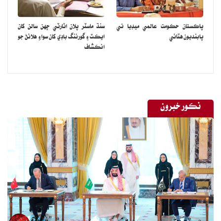
پاڪستان حڪومت عالمي ميڊيا تي
سنڌ ماسٽر پلان اٿارٽي ڇهن سالن کان
پابنديون هٽائي
ايڪٽ ۽ گورننگ باڊي کان سواءِ هلائڻ جو
انڪشاف
نڪور خبرون