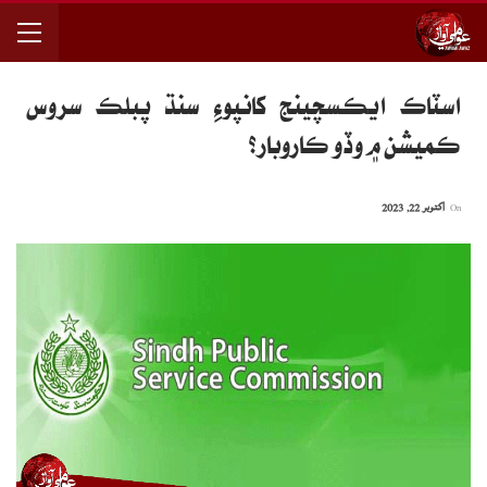
اسٽاڪ ايڪسچينج کانپوءِ سنڌ پبلڪ سروس
ڪميشن ۾ وڏو ڪاروبار؟
On
اکتوبر 22, 2023