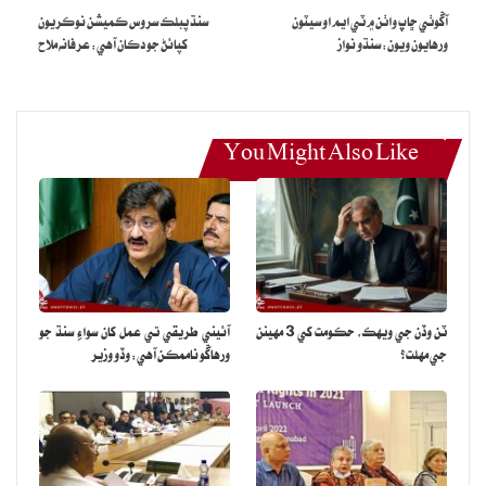
آڱوٺي ڇاپ واٺن ۾ ٽي ايم او سيٽون
سنڌ پبلڪ سروس ڪميشن نوڪريون
ورهايون ويون: سنڌو نواز
کپائڻ جو دڪان آهي: عرفانه ملاح
You Might Also Like
ٽن وڏن جي ويهڪ، حڪومت کي 3 مهينن
آئيني طريقي تي عمل کان سواءِ سنڌ جو
جي مهلت؟
ورهاڱو ناممڪن آهي: وڏو وزير