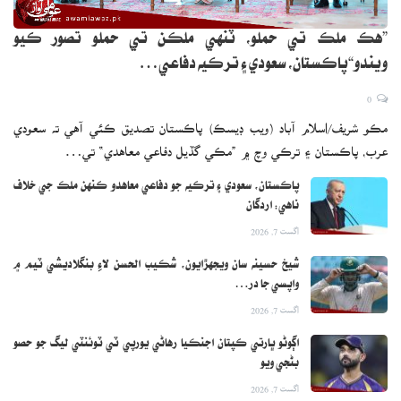
”هڪ ملڪ تي حملو، ٽنهي ملڪن تي حملو تصور ڪيو
ويندو“پاڪستان، سعودي ۽ ترڪيه دفاعي…
0
مڪو شريف/اسلام آباد (ويب ڊيسڪ) پاڪستان تصديق ڪئي آهي ته سعودي
عرب، پاڪستان ۽ ترڪي وچ ۾ ”مڪي گڏيل دفاعي معاهدي“ تي…
پاڪستان، سعودي ۽ ترڪيه جو دفاعي معاهدو ڪنهن ملڪ جي خلاف
ناهي: اردگان
اگست 7, 2026
شيخ حسينه سان ويجهڙايون، شڪيب الحسن لاءِ بنگلاديشي ٽيم ۾
واپسي جا در…
اگست 7, 2026
اڳوڻو ڀارتي ڪپتان اجنڪيا رهاڻي يورپي ٽي ٽوئنٽي ليگ جو حصو
بڻجي ويو
اگست 7, 2026