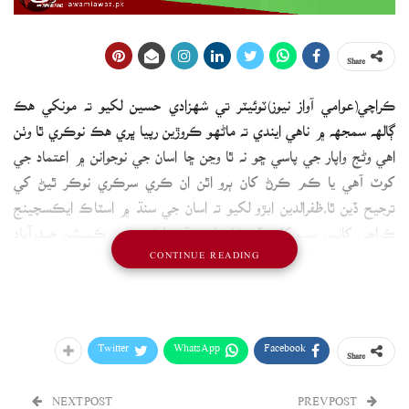
Share
ڪراچي(عوامي آواز نيوز)ٽوئيٽر تي شهزادي حسين لکيو ته مونکي ھڪ
ڳالهه سمجهه ۾ ناهي ايندي ته ماڻهو ڪروڙين رپيا ڀري ھڪ نوڪري ٿا وٺن
اھي وڻج واپار جي پاسي ڇو نه ٿا وڃن ڇا اسان جي نوجوانن ۾ اعتماد جي
کوٽ آهي يا ڪم ڪرڻ کان ٻرو اٿن ان ڪري سرڪري نوڪر ٿيڻ کي
ترجيح ڏين ٿا،ظفرالدين ابڙو لکيو ته اسان جي سنڌ ۾ اسٽاڪ ايڪسچينج
ڪراچي کانپوءِ سڀ کان وڏو ڪاروبار سنڌ پبلڪ سروس ڪميشن حيدرآباد
CONTINUE READING
۾ ٿئي پيو
Twitter
WhatsApp
Facebook
Share
NEXT POST
PREV POST