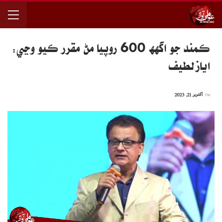
ڪمند جو اگهھ 600 روپيا مڻ مقرر ڪيو وڃي:
اياز لطيف
On
اکتوبر 21, 2023