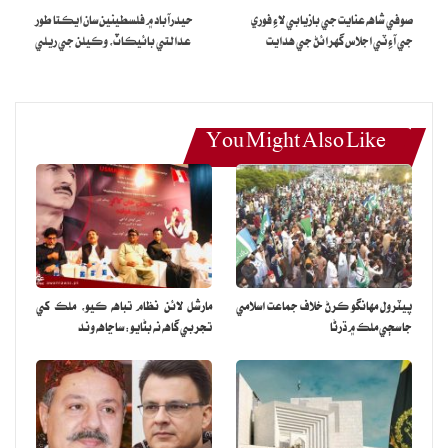
صوفي شاهه عنايت جي بازيابي لاءِ فوري
حيدرآباد ۾ فلسطينين سان ايڪتا طور
جي آءِ ٽي اجلاس گهرائڻ جي هدايت
عدالتي بائيڪاٽ، وڪيلن جي ريلي
You Might Also Like
پيٽرول مهانگو ڪرڻ خلاف جماعت اسلامي
مارشل لائن نظام تباهه ڪيو، ملڪ کي
جا سڄي ملڪ ۾ ڌرڻا
تجربي گاهه نه بڻايو: ساڃاهه وند