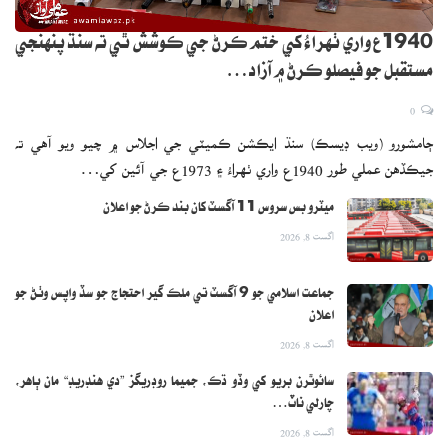
1940ع واري ٺهراءُ کي ختم ڪرڻ جي ڪوشش ٿي ته سنڌ پنهنجي
مستقبل جو فيصلو ڪرڻ ۾ آزاد…
0
ڄامشورو (ويب ڊيسڪ) سنڌ ايڪشن ڪميٽي جي اجلاس ۾ چيو ويو آهي ته
جيڪڏهن عملي طور 1940ع واري ٺهراءُ ۽ 1973ع جي آئين کي…
ميٽرو بس سروس 11 آگسٽ کان بند ڪرڻ جو اعلان
اگست 8, 2026
جماعت اسلامي جو 9 آگسٽ تي ملڪ گير احتجاج جو سڏ واپس وٺڻ جو
اعلان
اگست 8, 2026
سائوٿرن بريو کي وڏو ڌڪ، جميما روڊريگز ”دي هنڊريڊ“ مان ٻاهر،
چارلي ناٽ…
اگست 8, 2026