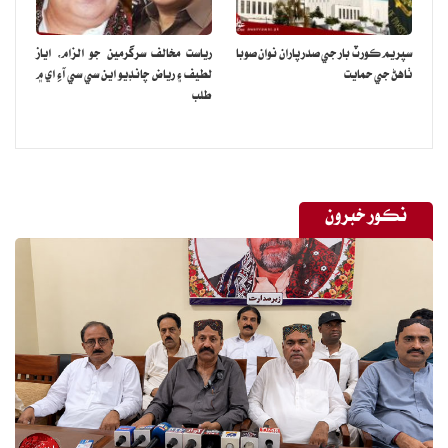
سپريم ڪورٽ بار جي صدر پاران نوان صوبا
رياست مخالف سرگرمين جو الزام، اياز
ٺاهڻ جي حمايت
لطيف ۽ رياض چانڊيو اين سي سي آءِ اي ۾
طلب
نڪور خبرون