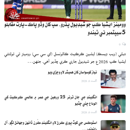
وومينز ايشيا ڪپ جو شيڊيول پڌرو، سڀ کان وڏو پاڪ-ڀارت مقابلو
5 سيپٽمبر تي ٿيندو
0
دبئي (ويب ڊيسڪ) ايشين ڪرڪيٽ ڪائونسل (اي سي سي) وومينز ٽي ٽوئنٽي
ايشيا ڪپ 2026ع جو شيڊيول جاري ڪري ڇڏيو آهي، جنهن…
نياز کوسواسان کان هميشه لاءِ وڇڙي ويو
اگست 6, 2026
انگلينڊ جي جان ٽرنر 25 ورهين جي عمر ۾ عالمي ڪرڪيٽ کي
الوداع چئي ڇڏيو
اگست 6, 2026
اسٽوڪس جي کوٽ پوري ڪرڻ لاءِ انگلينڊ ڪُرن ڏانهن وجهائڻ لڳو، آل
رائونڊر…