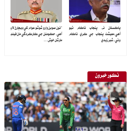
پاڪستان نه، پنجاب ناڪام ٿيو
”نون صوبن وارو شوشو عوام کي ڊيڄارڻ لاءِ
آهي،معيشت پنجاب جي ڪري ناڪام
آهي، حڪومتن جي ڪارڪردگي مان فيلڊ
وئي: شبر زيدي
مارشل خوش…
نڪور خبرون