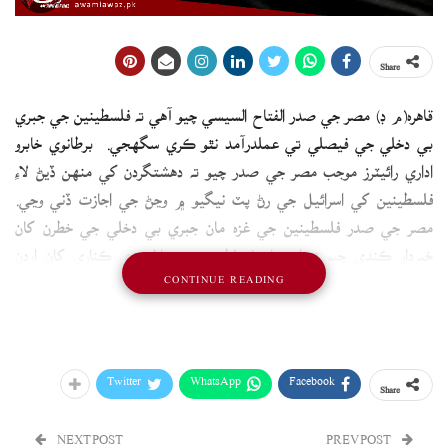
Share
قاهره(م ڊ) مصر جي صدر الفتاح السيسي چيو آهي ته فلسطينين جي جبري
بي دخلي جي فيصلي تي عملدرآمد نٿو ڪري سگهجي. برطانوي خابرو
اداري رائيٽرز موجب مصر جي صدر چيو ته دهشتگردن کي منهن ڏيڻ لاءِ
فلسطينين کي اسرائيل جي رڻ پٽ نيگيو ۾ وڃڻ جي اجازت ڏني وڃي.
مصر جي صدر فلسطينين جي غزه مان جبري بي دخلي جي خطرن کان
خبردار ڪندي چيو ته ان سان فسلطينين جي اولهندي ڪناري کان اردن
CONTINUE READING
طرف جبري بي دخلي جو مثال قائم ٿي ويندو. هن چيو ته جيڪڏهن ائين
ٿئي ٿو ته مان مصر جي عوام کي چوندس ته هو ٻاهر نڪري ۽ هن تجويز
کي رد ڪرڻ جو اظهارڪن.
Twitter
WhatsApp
Facebook
Share
NEXT POST
PREV POST