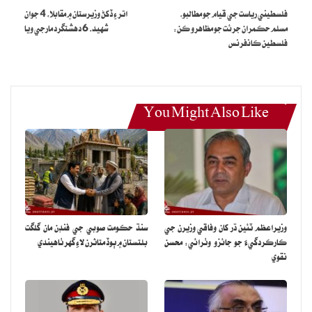
فلسطيني رياست جي قيام جو مطالبو،
اتر ۽ ڏکڻ وزيرستان ۾ مقابلا، 4 جوان
مسلم حڪمران جرئت جو مظاهرو ڪن:
شهيد، 6 دهشتگرد مارجي ويا
فلسطين ڪانفرنس
You Might Also Like
وزيراعظم ٽئين ڌر کان وفاقي وزيرن جي
سنڌ حڪومت صوبي جي فنڊن مان گلگت
ڪارڪردگيءَ جو جائزو وٺرائي: محسن
بلتستان ۾ ٻوڏ متاثرن لاءِ گهر ٺاهيندي
نقوي