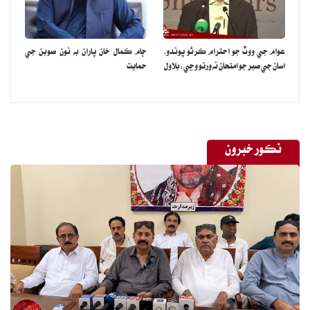
عوام جي ووٽ جو احترام ڪرڻو پوندو،
ڄام ڪمال خان پاران به نون صوبن جي
اسان جي صبر جو امتحان نه ورتو وڃي:بلاول
حمايت
نڪور خبرون