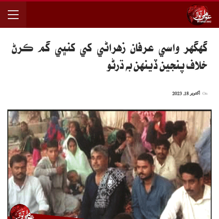
گهگهر واسي عرفان زهراڻي کي کنڀي گم ڪرڻ
خلاف پنجين ڏينهن به ڌرڻو
On
اکتوبر 18, 2023