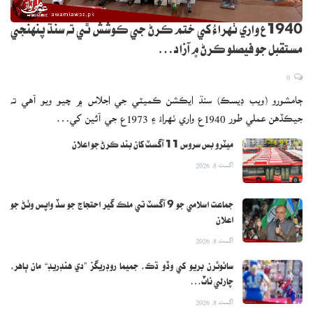
1940ع واري ٺهراءُ کي ختم ڪرڻ جي ڪوشش ٿي ته سنڌ پنهنجي
مستقبل جو فيصلو ڪرڻ ۾ آزاد…
0
ڄامشورو (ويب ڊيسڪ) سنڌ ايڪشن ڪميٽي جي اجلاس ۾ چيو ويو آهي ته
جيڪڏهن عملي طور 1940ع واري ٺهراءُ ۽ 1973ع جي آئين کي…
ميٽرو بس سروس 11 آگسٽ کان بند ڪرڻ جو اعلان
اگست 8, 2026
جماعت اسلامي جو 9 آگسٽ تي ملڪ گير احتجاج جو سڏ واپس وٺڻ جو
اعلان
اگست 8, 2026
سائوٿرن بريو کي وڏو ڌڪ، جميما روڊريگز ”دي هنڊريڊ“ مان ٻاهر،
چارلي ناٽ…
اگست 8, 2026