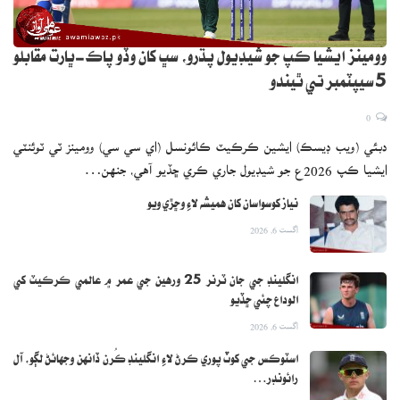
وومينز ايشيا ڪپ جو شيڊيول پڌرو، سڀ کان وڏو پاڪ-ڀارت مقابلو
5 سيپٽمبر تي ٿيندو
0
دبئي (ويب ڊيسڪ) ايشين ڪرڪيٽ ڪائونسل (اي سي سي) وومينز ٽي ٽوئنٽي
ايشيا ڪپ 2026ع جو شيڊيول جاري ڪري ڇڏيو آهي، جنهن…
نياز کوسواسان کان هميشه لاءِ وڇڙي ويو
اگست 6, 2026
انگلينڊ جي جان ٽرنر 25 ورهين جي عمر ۾ عالمي ڪرڪيٽ کي
الوداع چئي ڇڏيو
اگست 6, 2026
اسٽوڪس جي کوٽ پوري ڪرڻ لاءِ انگلينڊ ڪُرن ڏانهن وجهائڻ لڳو، آل
رائونڊر…