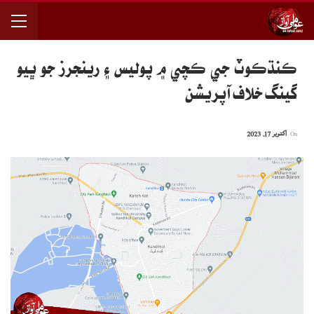
ڪنڌڪوٽ جي ڪچي ۾ پوليس ۽ رينجرز جو ڀيو
گينگ خلاف آپريشن
On
اکتوبر 17, 2023