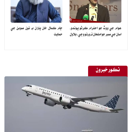
فراهمي بند ڪرڻ تي مجبور ڪري ڇڏيو آهي، هوڏانهن حزب الله چيو آهي
ته اسرائيلي هنڌن تي وڏي انگ ۾ توپ جا گولا ۽ گائيڊڊ ميزائل فائر ڪيا
آهن،حماس چيو ته اسان وٽ نيتن ياهو جي تصور کان وڌيڪ اسرائيلي فوجي
عوام جي ووٽ جو احترام ڪرڻو پوندو،
ڄام ڪمال خان پاران به نون صوبن جي
۽ شهري يرغمال آهن، ٻئي پاسي برطانوي وزيراعظم به اسرائيلي وزيراعظم
اسان جي صبر جو امتحان نه ورتو وڃي:بلاول
حمايت
کي فون کي مڪمل ساٿ ڏيڻ جي خاطري ڪرائي.
نڪور خبرون