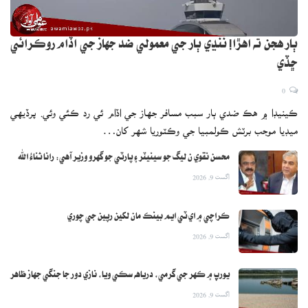
ٻار هجن ته اهڙا! ننڍي ٻار جي معمولي ضد جهاز جي اڏام روڪرائي
ڇڏي
0
ڪينيڊا ۾ هڪ ضدي ٻار سبب مسافر جهاز جي اڏام ئي رد ڪئي وئي. پرڏيهي
ميڊيا موجب برٽش ڪولمبيا جي وڪٽوريا شهر کان…
محسن نقوي ن ليگ جو سينيٽر ۽ پارٽي جو گهرو وزير آهي: رانا ثناءُ الله
اگست 9, 2026
ڪراچي ۾ اي ٽي ايم بينڪ مان لکين رپين جي چوري
اگست 9, 2026
يورپ ۾ ڪهر جي گرمي، درياهه سڪي ويا، نازي دور جا جنگي جهاز ظاهر
اگست 9, 2026