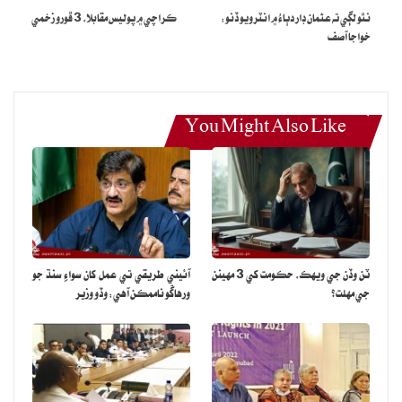
نٿو لڳي ته عثمان ڊار دٻاءُ ۾ انٽرويو ڏنو:
ڪراچي ۾ پوليس مقابلا، 3 ڦورو زخمي
اختيارين کان گھر ڪئي آهي ته ميونسپل ڪميٽي جي ڪچي ملازم عرفان
خواجا آصف
عرف ماني مسيح کي آزاد ڪرايو وڃي.
You Might Also Like
ٽن وڏن جي ويهڪ، حڪومت کي 3 مهينن
آئيني طريقي تي عمل کان سواءِ سنڌ جو
جي مهلت؟
ورهاڱو ناممڪن آهي: وڏو وزير