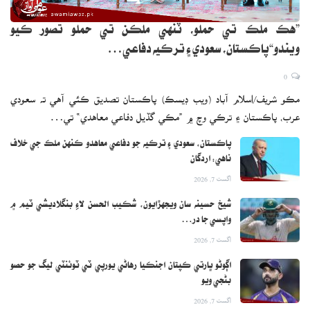
”هڪ ملڪ تي حملو، ٽنهي ملڪن تي حملو تصور ڪيو
ويندو“پاڪستان، سعودي ۽ ترڪيه دفاعي…
0
مڪو شريف/اسلام آباد (ويب ڊيسڪ) پاڪستان تصديق ڪئي آهي ته سعودي
عرب، پاڪستان ۽ ترڪي وچ ۾ ”مڪي گڏيل دفاعي معاهدي“ تي…
پاڪستان، سعودي ۽ ترڪيه جو دفاعي معاهدو ڪنهن ملڪ جي خلاف
ناهي: اردگان
اگست 7, 2026
شيخ حسينه سان ويجهڙايون، شڪيب الحسن لاءِ بنگلاديشي ٽيم ۾
واپسي جا در…
اگست 7, 2026
اڳوڻو ڀارتي ڪپتان اجنڪيا رهاڻي يورپي ٽي ٽوئنٽي ليگ جو حصو
بڻجي ويو
اگست 7, 2026