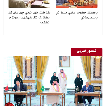
پاڪستان حڪومت عالمي ميڊيا تي
سنڌ ماسٽر پلان اٿارٽي ڇهن سالن کان
پابنديون هٽائي
ايڪٽ ۽ گورننگ باڊي کان سواءِ هلائڻ جو
انڪشاف
نڪور خبرون