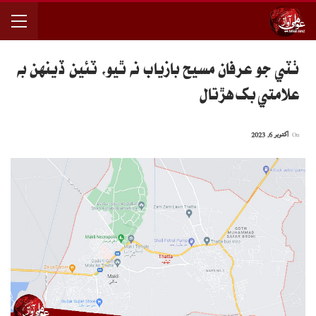
ٺٽي جو عرفان مسيح بازياب نه ٿيو، ٽئين ڏينهن به
علامتي بک هڙتال
On
اکتوبر 6, 2023