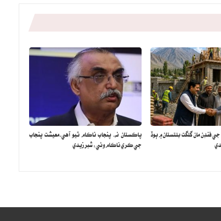
 فنڊن مان گلگت بلتستان ۾ ٻوڏ
پاڪستان نه، پنجاب ناڪام ٿيو آهي،معيشت پنجاب
دي
جي ڪري ناڪام وئي: شبر زيدي