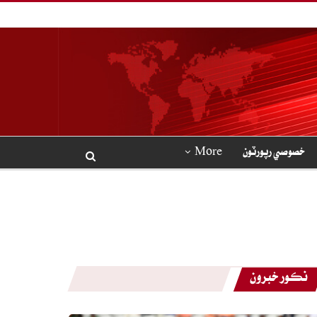
خصوصي رپورٽون
More
نڪور خبرون