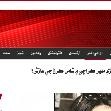
اڄ جي اخبار
آرٽيڪل
انٽرنيشنل
رانديون
شوبز
صحت
ي ملير ڪراچي ۾ شامل ڪرڻ جي سازش؟