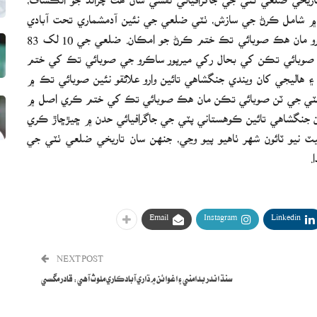
 شامل ڪرڻ جي سازش، ٺٽي ضلعي جي نئين آدمشماري تحت آبادي
گھٽ ڄاڻائي ٽن صوبائي تڪن ٺٽو گهوڙاٻاري ۽ ميرپور ساڪرو مان هڪ صوبائي تڪ ختم ڪرڻ جو امڪان. ضلعي جي 10 لک 83
اري جي صوبائي تڪن کي بحال رکي ميرپور ساڪرو جي صوبائي تڪ کي ختم
و ۽ هاليجي کان ويندي جنگشاهي تائين وارو علائقو نئين صوبائي تڪ ۾
ھن. ٺٽي جي ٽن صوبائي تڪن مان هڪ صوبائي تڪ کي ختم ڪري اصل ۾
ي کان جنگشاهي تائين ڪوهستاني پٽي جي جاگرافيائي حدن ۾ ڇيڙڇاڙ ڪري
ٽ نيو ٽائون شھر ٺاهيو پيو وڃي، جنھن سان تاريخي ضلعي ٺٽي جي
.
Email
Instagram
Linkedin
NEXT POST
سنڌ اندر بدامني ۽ اغوائن ۾ ڌاري آبادڪاري ملوث آهي: قادر مگسي