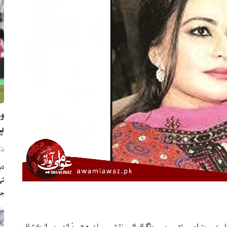
وو
ڀارت
دب
ج
اريخي ضلعي ٺٽي جي جاگرافيائي نقشي سان هٿ چُراند جو انڪشاف،