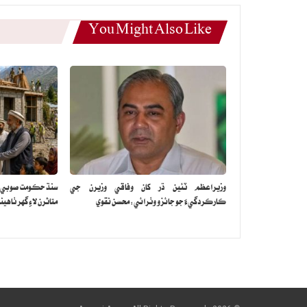
You Might Also Like
وزيراعظم ٽئين ڌر کان وفاقي وزيرن جي
سنڌ حڪومت صوبي جي
ڪارڪردگيءَ جو جائزو وٺرائي: محسن نقوي
متاثرن لاءِ گهر ٺاهين