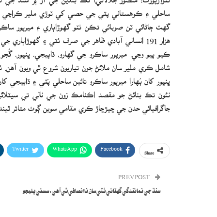
ساحلي ۽ ڪوهستاني پٽي جي حصي کي ٽوڙي ملير ڪراچي ۾
هزار 191 انساني آبادي ظاھر جي صرف ٺٽي ۽ گهوڙاٻ
ڪيو پيو وڃي. ميرپور ساڪرو جي گهارو، ڌاٻيجي، ڀنڀور، گُج
شامل ڪري ملير سان ملائڻ جون تياريون شروع ٿي ويون آ
ڀنڀور کان ٻُھارا ميرپور ساڪرو تائين ساحلي پَٽي ۽ ڌاٻيج
نئون تڪ بنائڻ جو مقصد اڪنامڪ زون جي نالي تي سيٽلائي
جاگرافيائي حدن جي ڇيڙڇاڙ ڪري مقامي سوين ڳوٺ متاثر ٿيندا
Twitter
WhatsApp
Facebook
Share
PREV POST
سنڌ جي نمائندگي گهٽائي ٺٽي سان ناانصافي ٿي آهي: سسئي پليجو