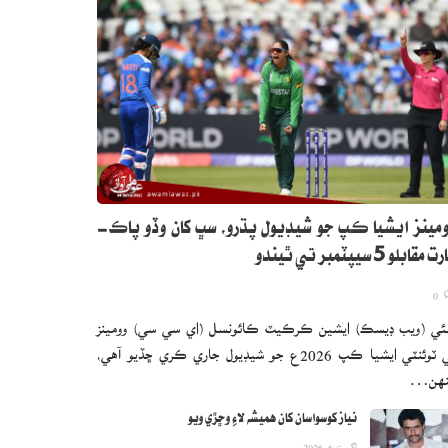
مينز ايشيا ڪپ جو شيڊيول پڌرو، سڀ کان وڏو پاڪ-
 مقابلو 5 سيپٽمبر تي ٿيندو
0
ئي (ويب ڊيسڪ) ايشين ڪرڪيٽ ڪائونسل (اي سي سي) وومينز
ٽي ٽوئنٽي ايشيا ڪپ 2026ع جو شيڊيول جاري ڪري ڇڏيو آهي،
نهن…
نياز کوسواسان کان هميشه لاءِ وڇڙي ويو
اگست 6, 2026