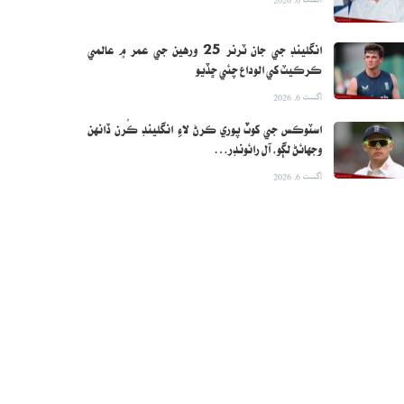
انگلينڊ جي جان ٽرنر 25 ورهين جي عمر ۾ عالمي
ڪرڪيٽ کي الوداع چئي ڇڏيو
اگست 6, 2026
اسٽوڪس جي کوٽ پوري ڪرڻ لاءِ انگلينڊ ڪُرن ڏانهن
وجهائڻ لڳو، آل رائونڊر…
اگست 6, 2026