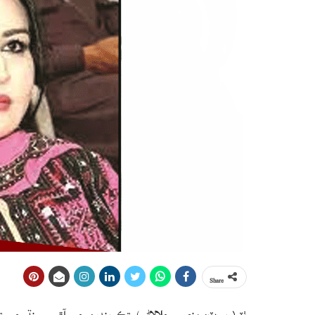
Share
ٺٽو(رپورٽ: منصور جلالاڻي) تڪ بندين جي آڙ ۾ سنڌ جي ت