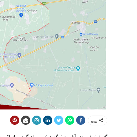
Share
گهوٽڪي(رپورٽ: آزاد مهر) گهوٽڪي ڀرسان ڳوٺ مراد فقير ۽