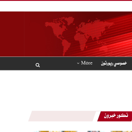
خصوصي رپورٽون
More
نڪور خبرون