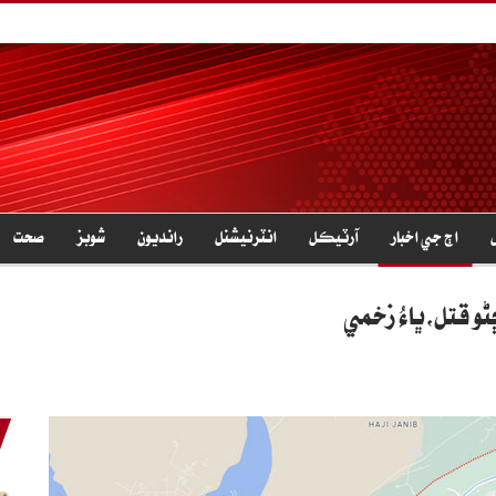
اڄ جي اخبار
آرٽيڪل
انٽرنيشنل
رانديون
شوبز
صحت
 قتل،ڀاءُ زخمي