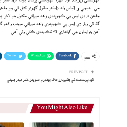
جي نتيجي ۾ الياس ولد ڊاڪٽر سانول گهوٽو قتل ٿي ويو جڏهن ت
جڏهن ته ڊي ايس پي ڪچوٻنڊي زاهد ميراڻي مقتول جو لاش ۽ ز
گڏ ٿي ويا, ڊي ايس پي ڪچوٻنڊي زاهد ميراڻي موجب واقعو گه
آهن جوابدارن جي گرفتاري لاء ناڪابندي ڪئي وئي آهي
Twitter
WhatsApp
Facebook
Share
PREV POST
قوم پرست هڪ ٿي جاگيردارن خلاف چونڊن ۾ حصو وٺن: ثمر حيدر جتوئي
You Might Also Like