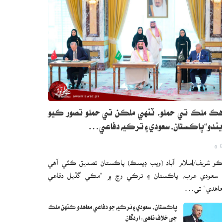
ڪ ملڪ تي حملو، ٽنهي ملڪن تي حملو تصور ڪيو
ندو“پاڪستان، سعودي ۽ ترڪيه دفاعي…
0
و شريف/اسلام آباد (ويب ڊيسڪ) پاڪستان تصديق ڪئي آهي
 سعودي عرب، پاڪستان ۽ ترڪي وچ ۾ ”مڪي گڏيل دفاعي
اهدي“ تي…
پاڪستان، سعودي ۽ ترڪيه جو دفاعي معاهدو ڪنهن ملڪ
جي خلاف ناهي: اردگان