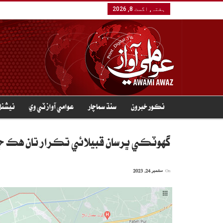
ہفتہ, اگست 8, 2026
نڪور خبرون
سنڌ سماچار
عوامي آواز ٽي وي
نيشنل
گهوٽڪي ڀرسان قبيلائي تڪرار تان هڪ ڄڻو
On
ستمبر 24, 2023