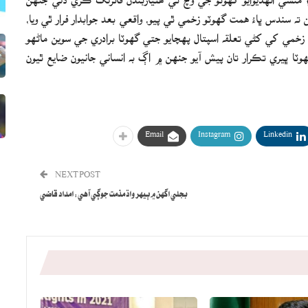
ه سندس ڀاءُ همت گهوٽو زخمي ٿي پيو، واقعي بعد جوابدار فرار ٿي ويا،
خمي کي کڻي تعلقه اسپتال پهچايو جتي گهوٽا برادري جي سوين ماڻهو
وٽا ڀيري تڪرار تان پيش آيو جنهن ۾ اڳ به انساني جانيون ضايع ٿيون
Email
Instagram
Linkedin
NEXT POST
بجلي اگهن ۾ ٻيهر واڌ مذمت جوڳي آهي: امداد قاضي