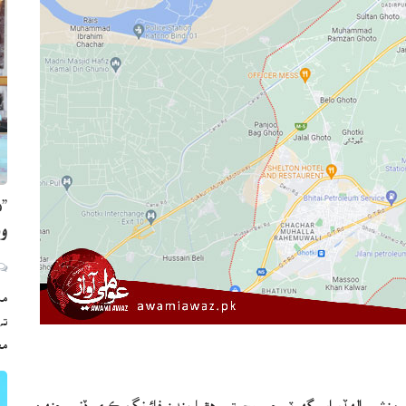
”ه
وي
مڪ
ته
مع
 منشي الهڏيوايو گهوٽو جي وچ تي هٿياربندن فائرنگ ڪري ڏني جنهن