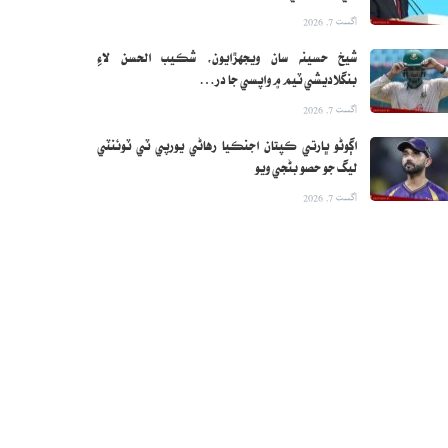
اگست 7, 2026
شيخ حسينه سان ويجهڙايون، شڪيب الحسن لاءِ
بنگلاديشي ٽيم ۾ واپسي جا در…
اگست 7, 2026
اڳوڻو ڀارتي ڪپتان اجنڪيا رهاڻي يورپي ٽي ٽوئنٽي
ليگ جو حصو بڻجي ويو
اگست 7, 2026