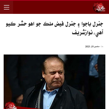
جنرل باجوا ۽ جنرل فيض ملڪ جو اهو حشر ڪيو
آهي: نوازشريف
On
ستمبر 19, 2023