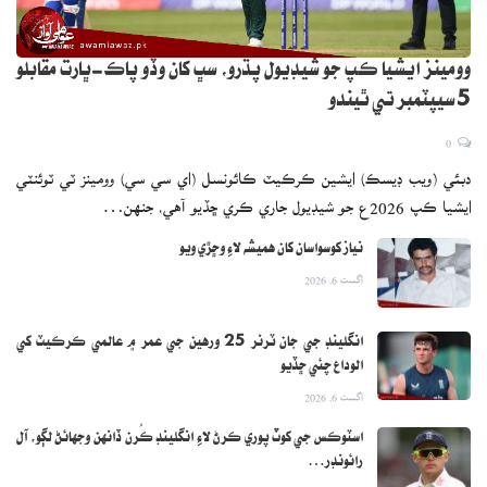
وومينز ايشيا ڪپ جو شيڊيول پڌرو، سڀ کان وڏو پاڪ-ڀارت مقابلو
5 سيپٽمبر تي ٿيندو
0
دبئي (ويب ڊيسڪ) ايشين ڪرڪيٽ ڪائونسل (اي سي سي) وومينز ٽي ٽوئنٽي
ايشيا ڪپ 2026ع جو شيڊيول جاري ڪري ڇڏيو آهي، جنهن…
نياز کوسواسان کان هميشه لاءِ وڇڙي ويو
اگست 6, 2026
انگلينڊ جي جان ٽرنر 25 ورهين جي عمر ۾ عالمي ڪرڪيٽ کي
الوداع چئي ڇڏيو
اگست 6, 2026
اسٽوڪس جي کوٽ پوري ڪرڻ لاءِ انگلينڊ ڪُرن ڏانهن وجهائڻ لڳو، آل
رائونڊر…