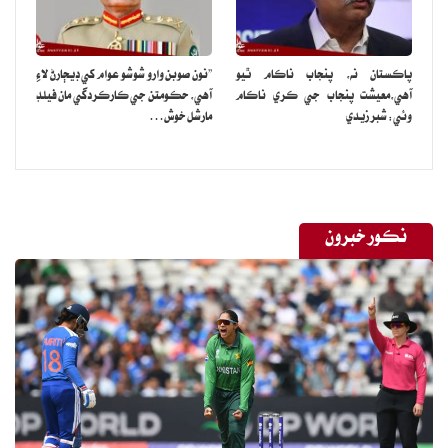
پاڪستان نه، پنجاب ناڪام ٿيو
”نون صوبن وارو شوشو عوام کي ڊيڄارڻ لاءِ
آهي،معيشت پنجاب جي ڪري ناڪام
آهي، حڪومتن جي ڪارڪردگي مان فيلڊ
وئي: شبر زيدي
مارشل خوش…
نڪور خبرون