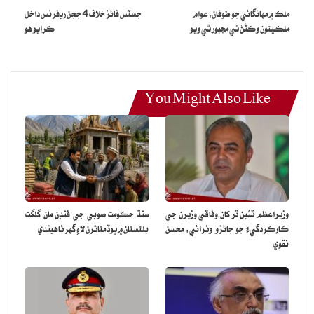
ملڪ ۾ مهانگائي جو طوفان، عوام
جسٽس فائز خلاف 4 ججن ريفرنس داخل
ملڪيتون وڪڻڻ تي مجبور ٿي ويو
ڪرايو هو
You Might Also Like
وزيراعظم ٽئين ڌر کان وفاقي وزيرن جي
سنڌ حڪومت صوبي جي فنڊن مان گلگت
ڪارڪردگيءَ جو جائزو وٺرائي: محسن
بلتستان ۾ ٻوڏ متاثرن لاءِ گهر ٺاهيندي
نقوي