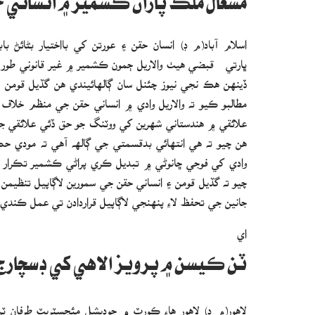
مشعال ملڪ پاران ڪشمير ۾ انساني 
اسلام آباد(م ڊ) انسان حقن ۽ عورتن کي بااختيار بڻائڻ 
ڀارتي قبضي هيٺ والاريل ڄمون ڪشمير ۾ غير قانوني طور ت
ڏينهن هڪ نجي نيوز چئنل سان ڳالهائيندي هن گڏيل قومن تي
مطالبو ڪيو ته والاريل وادي ۾ انساني حقن جي منظم خلاف
علائقي ۾ هندستاني شهرين کي ووٽنگ جو حق ڏئي علائقي جي
هن چيو ته هي انتهائي بدقسمتي جي ڳالهه آهي ته مودي حڪ
وادي کي فوجي ڇانوڻي ۾ تبديل ڪري پراڻي ڪشمير تڪرار کي 
چيو ته گڏيل قومن ۽ انساني حقن جي سمورين لاڳاپيل تنظيمن 
جانين جي تحفظ لاءِ پنهنجي لاڳاپيل قراردادن تي عمل ڪن
اي
ٽن ڪيسن ۾ پرويز الاهي کي ڊسچارج
لاهور(م ڊ) لاهور هاءِ ڪورٽ ۾ جوڊيشل مئجسٽريٽ طرفان