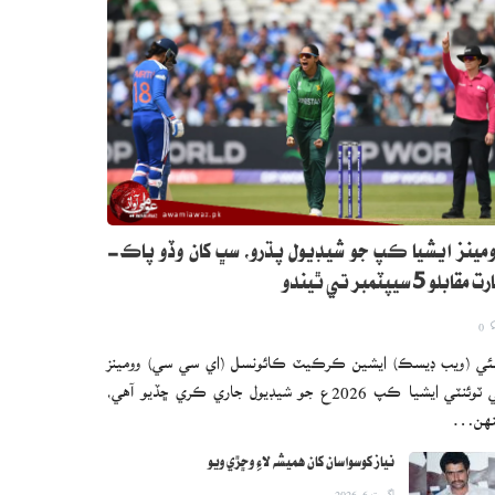
مينز ايشيا ڪپ جو شيڊيول پڌرو، سڀ کان وڏو پاڪ-
 مقابلو 5 سيپٽمبر تي ٿيندو
0
ئي (ويب ڊيسڪ) ايشين ڪرڪيٽ ڪائونسل (اي سي سي) وومينز
ٽي ٽوئنٽي ايشيا ڪپ 2026ع جو شيڊيول جاري ڪري ڇڏيو آهي،
نهن…
نياز کوسواسان کان هميشه لاءِ وڇڙي ويو
اگست 6, 2026