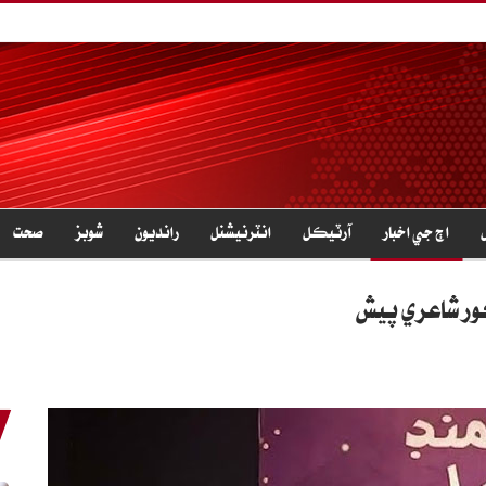
اڄ جي اخبار
آرٽيڪل
انٽرنيشنل
رانديون
شوبز
صحت
ور شاعري پيش