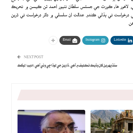
 لاهور هاءِ ڪورٽ جي جسٽس سلطان تنيور احمد ٽن ڪيسن ۾ تحريڪ
خواست تي ٻڌڻي ڪندو. عدالت ان سلسلي ۾ دائر درخواست تي ڌرين
ن.
Email
Instagram
Linkedin
NEXT POST
سنڌ پهرين کان وڌيڪ تڪليف ۾ آهي، ڌارين جي لوڌ اچي وئي آهي:اديب/ليکڪ