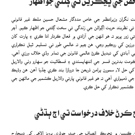
حقن جي ڀڃڪڙين تي ڳڻتي جو اظهار
بابت نگران وزيراعظم جي خاص مددگار مشعال حسين ملڪ غير قانوني
ي نظربند حريت اڳواڻن جي زندگي تي سخت ڳڻتي جو اظهار ڪيو، آچر
 زور ڀريو ته هو انهن جي آزادي ۾ فعال ڪردار ادا ڪري ۽ ڀارت کان
 ورزين کي روڪيو وڃي، هن چيو ته عالمي طور تي تسليم ٿيل تڪراري
 آبادي کي تبديل ڪرڻ عالمي قانونن جي تمام وڏي خلاف ورزي آهي،
ومت بدترين قسم جي انتهاپسندي ۽ فسطائيت جو سهارو وٺي والاريل
حل لاءِ سمورن پرامن ذريعن جا دروازا بند ڪري ڇڏيا آهن. هن وڌيڪ
جي ذميواري آهي ته هو غير قانوني ڀارتي والاريل ڪشمير جي ماڻهن جي
دي ڪشمير تڪرار کي حل ڪري.
 ڪرڻ خلاف درخواست تي اڄ ٻڌڻي
 ٽن ڪيسن ۾ تحريڪ انصاف جي صدر چوڌري پرويز الاهي کي ڊسچارج