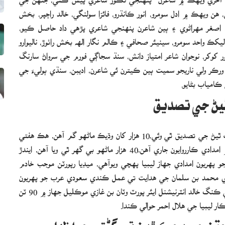
 ويهڪ ۾ ادل سومرو، انور ڪانڌرو، فائزا سولنگي، خالد راڄپر، بخش
اهو، اصغر مهراڻوي ۽ ٻين شاعرن پنهنجي شاعري پڙهي داد حاصل ڪيو،
يکڪ واحد سومرو، سينيئر صحافي ۽ ڪالم نگار الهه بخش راٺوڙ، ناليوارو
ر کوکر، نوجوان شاعر امتياز دانش، سنڌ سجاڳي فورم جي سرواڻ سارنگ
ورڪر ولي ناريجو سميت ٻين ڪيترن ئي شاعرن، اديبن، سنڌي ٻوليءَ جي
امياب بڻايو.
طرابلس(م ڊ) ليبيا ۾ ٻوڏ سبب 11 هزار کان وڌيڪ ماڻهو فوت ٿيڻ جي تصديق ٿي وئي،10 هزار کان وڌيڪ ماڻهو گم آهن، هڪ هفتي
بعد به لاش ملڻ جو سلسلو جاري آهي، ٻوڏ متاثر شهر درنه ۾ امدادي ڪارروايون جاري آهن،40 هزار ماڻهو بي گهر ٿي ويا آهن، ايندڙ
هريون امدادي جهاز ليبيا پهچي ويوآهي، ميڊيا رپورٽن موجب خادم
زادي محمد بن سلمان جي هدايت تي عمل ڪندي سعودي عرب جو پهريون
امدادي جهاز ليبيا جي شهر بن غازي پهچي ويو آهي، رياض جي ڪنگ خالد انٽرنيشنل ايئر پورٽ وٽان بن غازي موڪليل جهاز ۾ 90 ٽن
ر ليبيا جي هلال احمر حوالي ڪندا.