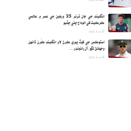
انگلينڊ جي جان ٽرنر 25 ورهين جي عمر ۾ عالمي
ڪرڪيٽ کي الوداع چئي ڇڏيو
اگست 6, 2026
اسٽوڪس جي کوٽ پوري ڪرڻ لاءِ انگلينڊ ڪُرن ڏانهن
وجهائڻ لڳو، آل رائونڊر…
اگست 6, 2026