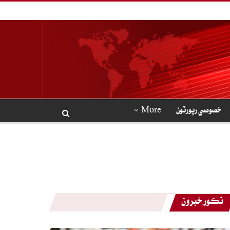
خصوصي رپورٽون
More
نڪور خبرون