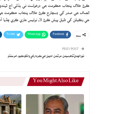
ڪرڻ خلاف پنجاب حڪومت جي درخواست تي ٻڌڻي اڄ ٿيندي.
انصاف جي صدر کي ڊسچارج ڪرڻ خلاف پنجاب حڪومت جي در
جي وڪيلن کي دليل پيش ڪرڻ لاءِ نوٽيس جاري ڪري ڇڏيا آه
Twitter
WhatsApp
Facebook
Share
PREV POST
نورالهديٰ شاهه سيدن، مرشدن، اديبن جي ڪردار کي وائکو ڪيو: امر سنڌو
You Might Also Like