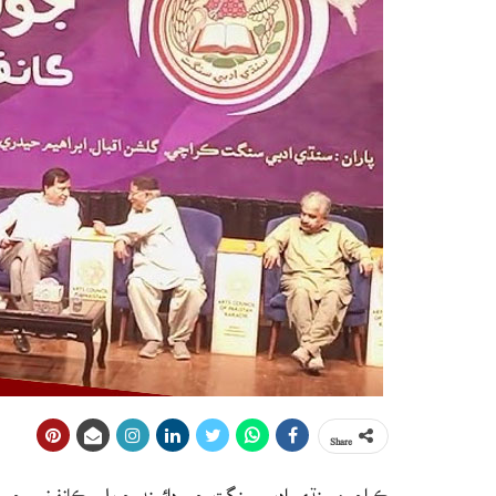
Share
ڪراچي: سنڌي ادبي سنگت جي ڊائمنڊ جوبلي ڪانفرنس ج