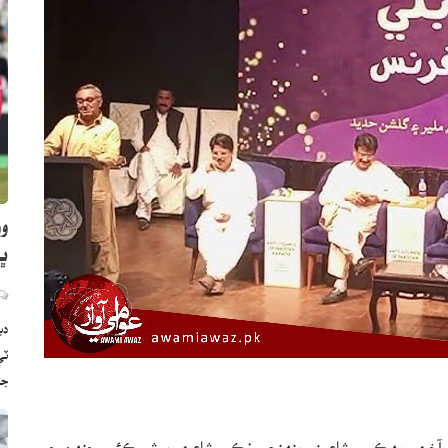
وو
ڀارت
دب
ج
ي آخري ويهڪ ۾ شاعرن پنهنجي نڪور شاعري پيش ڪئي، جنهن جي