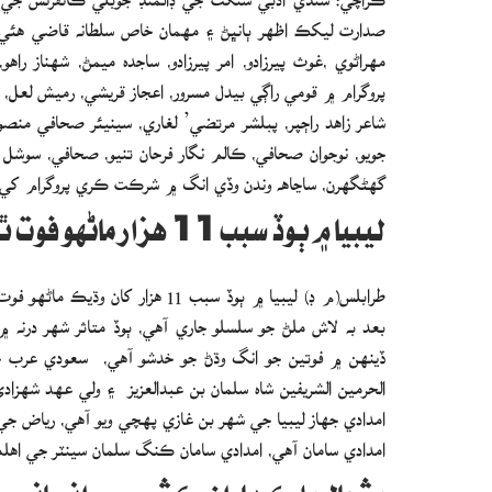
صدارت ليکڪ اظهر ٻانڀڻ ۽ مھمان خاص سلطانه قاضي هئي، هن
مهراڻوي ،غوث پيرزادو، امر پيرزادو، ساجده ميمڻ، شهناز ر
پروگرام ۾ قومي راڳي بيدل مسرور، اعجاز قريشي، رميش لعل، ل
شاعر زاهد راڄپر، پبلشر مرتضي’ لغاري، سينيئر صحافي منصو
جويو، نوجوان صحافي، ڪالم نگار فرحان تنيو، صحافي، سوشل 
گهڻگهرن، ساڃاهه وندن وڏي انگ ۾ شرڪت ڪري پروگرام کي ڪ
ليبيا ۾ ٻوڏ سبب 11 هزار ماڻهو فوت ٿيڻ جي تصديق
ڏينهن ۾ فوتين جو انگ وڌڻ جو خدشو آهي، سعودي عرب جو پ
الحرمين الشريفين شاه سلمان بن عبدالعزيز ۽ ولي عهد شه
امدادي سامان آهي، امدادي سامان ڪنگ سلمان سينٽر جي اهلڪا