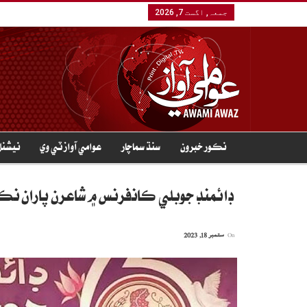
جمعہ, اگست 7, 2026
نڪور خبرون
سنڌ سماچار
عوامي آواز ٽي وي
نيشنل
ڊائمنڊ جوبلي ڪانفرنس ۾ شاعرن پاران نڪ
On
ستمبر 18, 2023