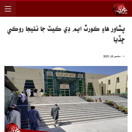
پشاور هاءِ ڪورٽ ايم ڊي ڪيٽ جا نتيجا روڪي
ڇڏيا
On
ستمبر 16, 2023