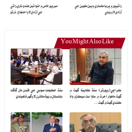
راڻيپور ۾ پريا ڪماري ۽ ٻين مغوين جي
ميرپورخاص ۾ اغوا ٿيل هندو ناري راڻي
آزادي لاءِ ريلي
جي آزادي لاءِ احتجاج، ڌرڻو
You Might Also Like
ڪراچي(رپورٽر) سنڌ ڪابينا گهٽ ۾
سنڌ حڪومت صوبي جي فنڊن مان گلگت
گهٽ ماهوار اجرت ۾ ساڍا ست سيڪڙو واڌ
بلتستان ۾ ٻوڏ متاثرن لاءِ گهر ٺاهيندي
ڪندي گهٽ ۾ گهٽ…