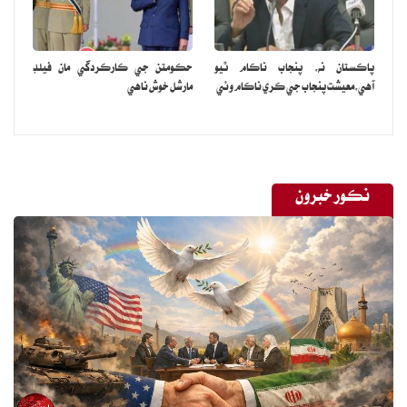
پاڪستان نه، پنجاب ناڪام ٿيو
حڪومتن جي ڪارڪردگي مان فيلڊ
آهي،معيشت پنجاب جي ڪري ناڪام وئي
مارشل خوش ناهي
نڪور خبرون