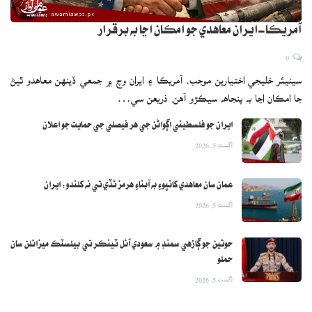
آمريڪا-ايران معاهدي جو امڪان اڃا به برقرار
0
سينيئر خليجي اختيارين موجب، آمريڪا ۽ ايران وچ ۾ جمعي ڏينهن معاهدو ٿيڻ
جا امڪان اڃا به پنجاهه سيڪڙو آهن. ذريعن سي…
ايران جو فلسطيني اڳواڻن جي هر فيصلي جي حمايت جو اعلان
اگست 5, 2026
عمان سان معاهدي کانپوءِ به آبناءِ هرمز ٿڏي تي نه کلندو: ايران
اگست 5, 2026
حوثين جو ڳاڙهي سمنڊ ۾ سعودي آئل ٽينڪر تي بيلسٽڪ ميزائلن سان
حملو
اگست 5, 2026