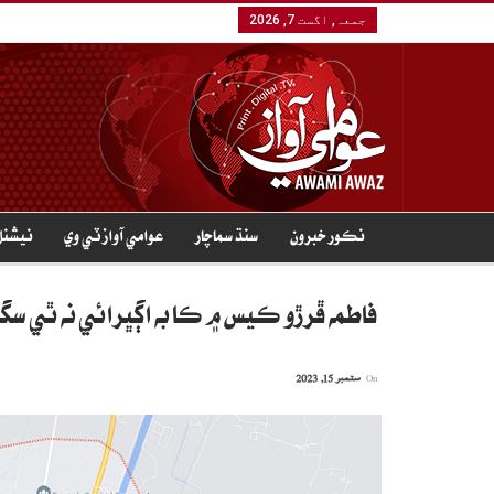
جمعہ, اگست 7, 2026
نڪور خبرون
سنڌ سماچار
عوامي آواز ٽي وي
نيشنل
فاطمه ڦرڙو ڪيس ۾ ڪا به اڳڀرائي نه ٿي سگ
On
ستمبر 15, 2023