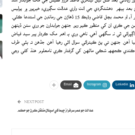
 بعد ٻيھر دھشتگردي جي انت واري عدالت سڳوريءَ خيرپور ۾ پوليس
جي سخت پھري ھيٺ پيش ڪيو ويو. جتي انوسٽيگيشن آفيسر آءِ او محمد بچل قاضي وڌيڪ 15 ڏھاڙن جي رمانڊن جي استدعا ڪئي.
الت سڳوري منظور نه ڪئي ۽ ان کي گھٽائي 7 ڏينھن جي ڪري ان کي منظور ڪيو ويو. جنھن جوابدارن جو وري ستن ڏينهن
ڳڀرائي ٿي نه سگھي آھي. ناھي وري ٻه اھم مک ڪردار پير سيد فياض
ا آھن. جنھن تي پڻ ڪيترائي سوال اٿي رھيا آھن. جڏھن ته ٻئي طرف
ئي ڪندي ڪجهھ شڪي ماڻھن کي گرفتار ڪري نامعلوم ھنڌ کڻي وڃي
Email
Instagram
Linkedin
NEXT POST
عدالت جو عمر سرفراز چيما کي اسپتال منتقل ڪرڻ جو حڪم