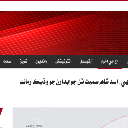
اڄ جي اخبار
آرٽيڪل
انٽرنيشنل
رانديون
شوبز
صحت
هي، اسد شاهه سميت ٽن جوابدارن جو وڌيڪ رمانڊ