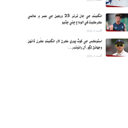
انگلينڊ جي جان ٽرنر 25 ورهين جي عمر ۾ عالمي
ڪرڪيٽ کي الوداع چئي ڇڏيو
اگست 6, 2026
اسٽوڪس جي کوٽ پوري ڪرڻ لاءِ انگلينڊ ڪُرن ڏانهن
وجهائڻ لڳو، آل رائونڊر…
اگست 6, 2026