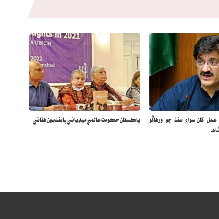
مل کان سواءِ سنڌ جو ورهاڱو
پاڪستان حڪومت عالمي ميڊيا تي پابنديون هٽائي
اهه