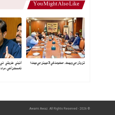
You Might Also Like
ٽن وڏن جي ويهڪ، حڪومت کي 3 مهينن جي مهلت؟
آئيني طريقي تي ع
ناممڪن آهي: مراد ش
© 2026 - Awami Awaz. All Rights Reserved.