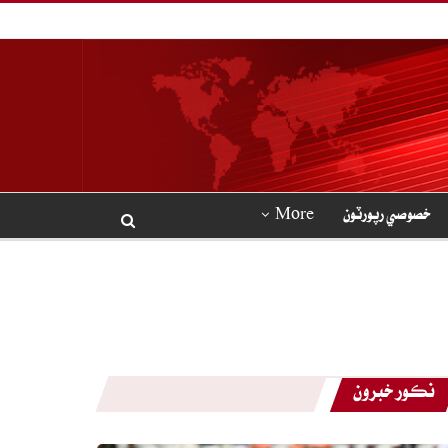
خصوصي رپورٽون
More
نڪور خبرون