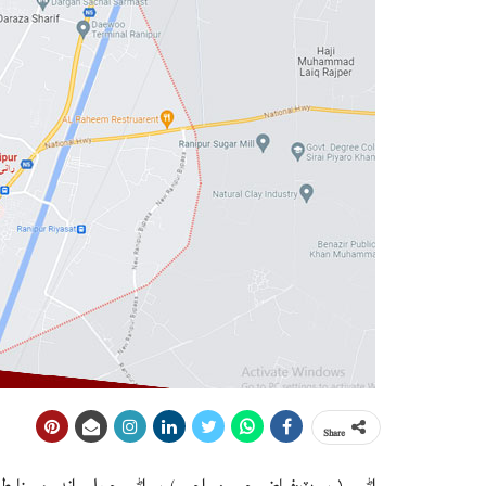
Share
راڻيپور(رپورٽ:فياض حسين راڄپر ) پيراڻي حويلي اندر مبينا