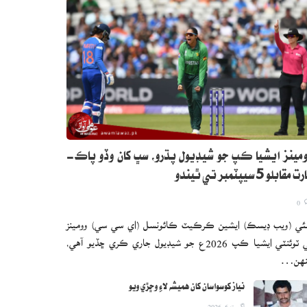
مينز ايشيا ڪپ جو شيڊيول پڌرو، سڀ کان وڏو پاڪ-
 مقابلو 5 سيپٽمبر تي ٿيندو
0
ئي (ويب ڊيسڪ) ايشين ڪرڪيٽ ڪائونسل (اي سي سي) وومينز
ٽي ٽوئنٽي ايشيا ڪپ 2026ع جو شيڊيول جاري ڪري ڇڏيو آهي،
نهن…
نياز کوسواسان کان هميشه لاءِ وڇڙي ويو
اگست 6, 2026