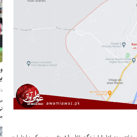
وو
ڀارت
دب
ج
 طور زيادتي بعد قتل ٿيل نينگري فاطمه ڦرڙو ڪيس جي مک جوابدار اسد