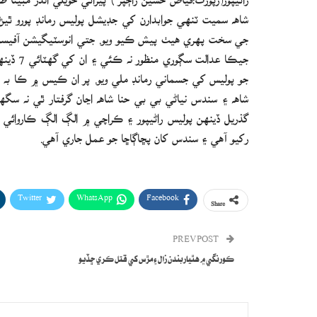
شاھ سميت ٽنھي جوابدارن کي جڊيشل پوليس رمانڊ پورو ٿيڻ
جيڪا عد
جو پوليس کي جسماني رمانڊ ملي ويو. پر ان ڪيس ۾ ڪا به ا
شاھ ۽ سندس نياڻي بي بي حنا شاھ اڃان گرفتار ٿي نه سگھي
گذريل ڏينھن پوليس راڻيپور ۽ ڪراچي ۾ الڳ الڳ ڪاروا
رکيو آھي ۽ سندس کان پڇاڳاڇا جو عمل جاري آھي.
Twitter
WhatsApp
Facebook
Share
PREV POST
ڪورنگي ۾ هٿياربندن زال ۽ مڙس کي قتل ڪري ڇڏيو