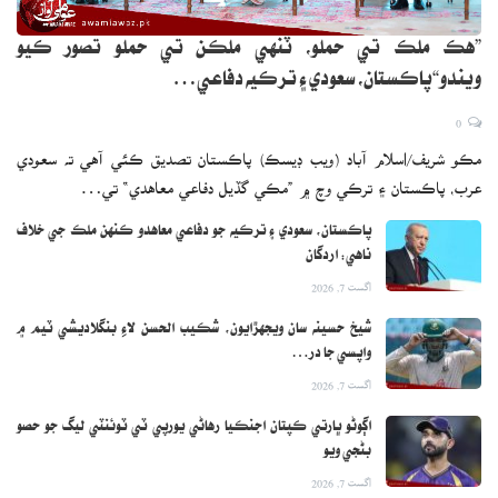
”هڪ ملڪ تي حملو، ٽنهي ملڪن تي حملو تصور ڪيو
ويندو“پاڪستان، سعودي ۽ ترڪيه دفاعي…
0
مڪو شريف/اسلام آباد (ويب ڊيسڪ) پاڪستان تصديق ڪئي آهي ته سعودي
عرب، پاڪستان ۽ ترڪي وچ ۾ ”مڪي گڏيل دفاعي معاهدي“ تي…
پاڪستان، سعودي ۽ ترڪيه جو دفاعي معاهدو ڪنهن ملڪ جي خلاف
ناهي: اردگان
اگست 7, 2026
شيخ حسينه سان ويجهڙايون، شڪيب الحسن لاءِ بنگلاديشي ٽيم ۾
واپسي جا در…
اگست 7, 2026
اڳوڻو ڀارتي ڪپتان اجنڪيا رهاڻي يورپي ٽي ٽوئنٽي ليگ جو حصو
بڻجي ويو
اگست 7, 2026