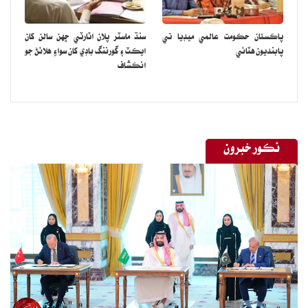
پاڪستان حڪومت عالمي ميڊيا تي
سنڌ ماسٽر پلان اٿارٽي ڇهن سالن کان
پابنديون هٽائي
ايڪٽ ۽ گورننگ باڊي کان سواءِ هلائڻ جو
انڪشاف
نڪور خبرون