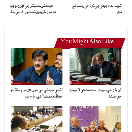
شهيد امداد جوئي جي ڌيءُ جي رياست کي
اليڪشن ڪميشن جي گهرج موجب
ميار
بدليون مقرريون ٿينديون: آءِ جي سنڌ
You Might Also Like
ٽن وڏن جي ويهڪ، حڪومت کي 3 مهينن
آئيني طريقي تي عمل کان سواءِ سنڌ جو
جي مهلت؟
ورهاڱو ناممڪن آهي: وڏو وزير