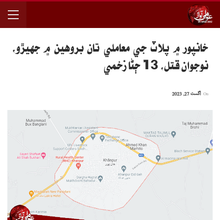
خانپور ۾ پلاٽ جي معاملي تان بروهين ۾ جهيڙو،
نوجوان قتل، 13 ڄڻا زخمي
On
اگست 27, 2023