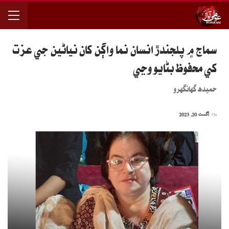
سماج ۾ پلجندڙ انسان نما واڳن کان نياڻين جي عزت
کي محفوظ بڻايو وڃي
حميده گهانگهرو
On
اگست 20, 2023