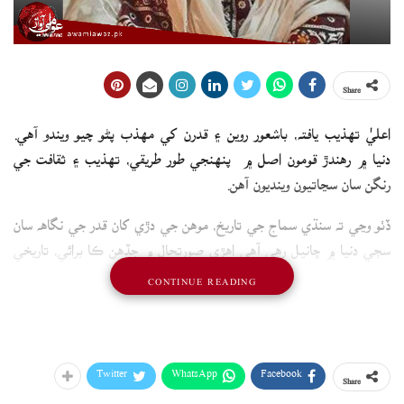
Share
اعليٰ تهذيب يافته، باشعور روين ۽ قدرن کي مهذب پڻو چيو ويندو آهي.
دنيا ۾ رهندڙ قومون اصل ۾ پنهنجي طور طريقي، تهذيب ۽ ثقافت جي
رنگن سان سڃاتيون وينديون آهن.
ڏٺو وڃي ته سنڌي سماج جي تاريخ، موهن جي دڙي کان قدر جي نگاهه سان
سڄي دنيا ۾ ڇانيل رهي آهي اهڙي صورتحال ۾ جڏهن ڪا برائي، تاريخي
حيثيت کي داغدار ڪري ماڪڙ وانگر رشتن جي قدرن کي کائيندي وڃي ته
CONTINUE READING
پوءِ اها قوم مهذب نه پر اهڙي سري کاڌل پستيءَ جو شڪار ٿئي ٿي جنهن
کي ڪنهن به حوالي سان ڌرتي ڌڻين جي سڃاڻپ نه پر سمنڊ جي لهرن ۾
لڙهي آيل واڳن جو روح انساني روپ ۾ ڪيترن سماجي، خانداني رشتن کي
ڳڙڪائي وڃي ٿو. برائي برائي ليکي ويندي آهي.
Twitter
WhatsApp
Facebook
Share