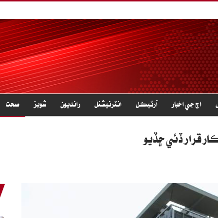
اڄ جي اخبار
آرٽيڪل
انٽرنيشنل
رانديون
شوبز
صحت
ڪار قرار ڏئي ڇڏيو