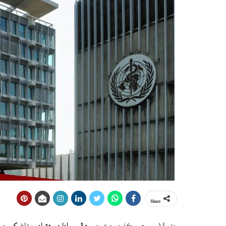
Share
جنيوا (ويب ڊيسڪ) صحت جي عالمي اداري هٿرادو مٺاڻ کي صحت