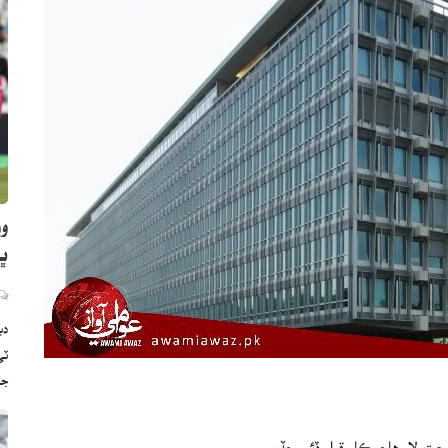
وو
ڀارت
دب
ج
 لاءِ هاڃيڪار قرار ڏئي ڇڏيو.