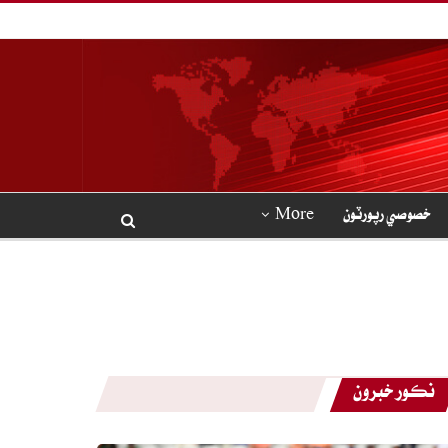
خصوصي رپورٽون
More
نڪور خبرون