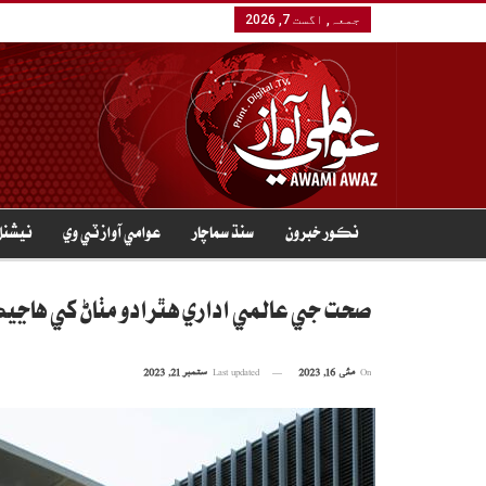
جمعہ, اگست 7, 2026
نڪور خبرون
سنڌ سماچار
عوامي آواز ٽي وي
نيشنل
صحت جي عالمي اداري هٿرادو مٺاڻ کي هاڃي
On
مئی 16, 2023
Last updated
ستمبر 21, 2023