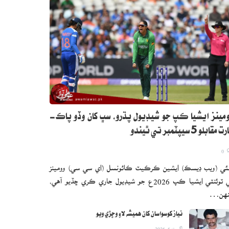
مينز ايشيا ڪپ جو شيڊيول پڌرو، سڀ کان وڏو پاڪ-
 مقابلو 5 سيپٽمبر تي ٿيندو
0
ئي (ويب ڊيسڪ) ايشين ڪرڪيٽ ڪائونسل (اي سي سي) وومينز
ٽي ٽوئنٽي ايشيا ڪپ 2026ع جو شيڊيول جاري ڪري ڇڏيو آهي،
نهن…
نياز کوسواسان کان هميشه لاءِ وڇڙي ويو
اگست 6, 2026