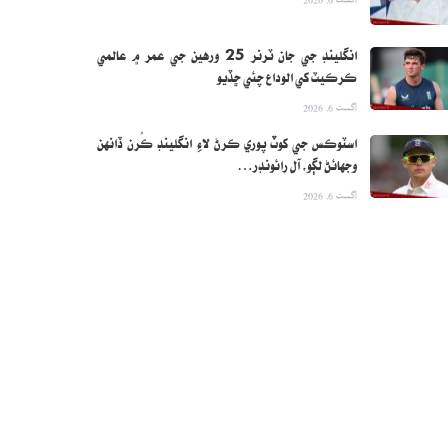
انگلينڊ جي جان ٽرنر 25 ورهين جي عمر ۾ عالمي
ڪرڪيٽ کي الوداع چئي ڇڏيو
اگست 6, 2026
اسٽوڪس جي کوٽ پوري ڪرڻ لاءِ انگلينڊ ڪُرن ڏانهن
وجهائڻ لڳو، آل رائونڊر…
اگست 6, 2026