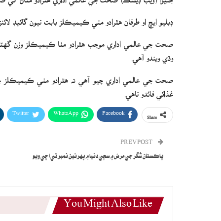
ڊبليو ايڇ او طرفان هٿرادو مٺي ڪيميڪلز بابت نيون گائيڊ لائن
صحت جي عالمي اداري موجب هٿرادو مٺا ڪيميڪلز وزن گهٽائ
وڌي ويندو آهي.
غذائي فائدو ناهي.
Twitter
WhatsApp
Facebook
Share
PREV POST
پاڪستان شگر جي مرض ۾ سڄي دنيا ۾ پهرئين نمبر تي اچي ويو
You Might Also Like