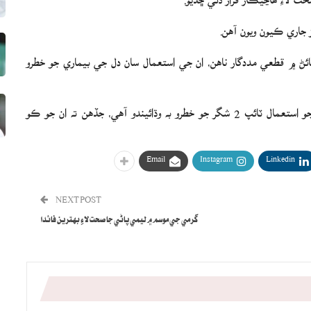
ز جاري ڪيون ويون آهن.
ڻ ۾ قطعي مددگار ناهن، ان جي استعمال سان دل جي بيماري جو خطرو
صحت جي عالمي اداري چيو آهي ته هٿرادو مٺي ڪيميڪلز جو استعمال ٽائپ 2 شگر جو خطرو به وڌائيندو آهي، جڏهن ته ان جو ڪو
Email
Instagram
Linkedin
NEXT POST
گرمي جي موسم ۾ ليمي پاڻي جا صحت لاءِ بهترين فائدا