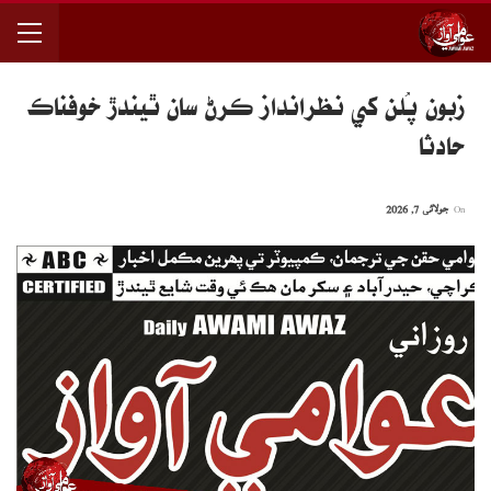
زبون پُلن کي نظرانداز ڪرڻ سان ٿيندڙ خوفناڪ
حادثا
On
جولائی 7, 2026