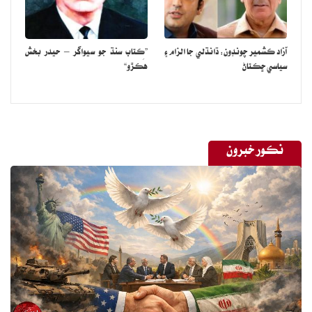
سوال اڄ هر ذميوار شهري جي ذهن ۾ آهي ته جيڪڏهن پل جي خراب حالت
بابت اڳواٽ اطلاع موجود هو ته پوءِ ان جي مرمت ڇو نه ڪرائي وئي؟
جيڪڏهن مرمت لاءِ فنڊ جاري ٿيا هئا ته اهي ڪهڙي کاتي جي نظر ٿي ويا؟
آزاد ڪشمير چونڊون: ڌانڌلي جا الزام ۽
”ڪتاب سنڌ جو سيواگر – حيدر بخش
۽ جيڪڏهن انجنيئرن هن پل کي محفوظ قرار ڏنو هو ته انهن جي فني
سياسي ڇڪتاڻ
هَڪڙو“
قابليت جو احتساب ڪير ڪندو؟
شاهي واهه واري پل صرف هڪ ڳوٺ جو رستو نه هئي، اها سنڌ ۽ بلوچستان
کي ملائيندڙ هڪ اهم ترين گذرگاهه هئي، جتان روزانو سوين مسافر، مزدور،
نڪور خبرون
واپاري ۽ مريض سفر ڪندا هئا. بلوچستان جي سوئي ۽ جعفرآباد سميت
ڪيترن ئي علائقن لاءِ هي پل ‘زندگي جي رڳ’ وانگر هئي. اهڙي اهم
اڏاوت کي نظرانداز ڪرڻ عوام کي موت جي منهن ۾ ڌڪڻ برابر آهي. ان
کان به وڌيڪ افسوسناڪ رخ اهو سامهون آيو ته حادثو صبح جو 7 وڳي پيش
آيو، پر سرڪاري ٽوٻن ۽ امدادي عملي کي واقعي واري هنڌ پهچڻ ۾ 8
ڪلاڪ لڳي ويا. انهيءَ ڊگهي عرصي دوران متاثر خاندان ۽ ڳوٺاڻا پنهنجي
مدد پاڻ تحت لاشن جي ڳولا ڪندا رهيا. سوال اهو آهي ته جيڪڏهن
هنگامي حالتن ۾ به رياستي ادارا ايتري دير سان پهچن ته پوءِ سندن وجود جو
مقصد ڇا آهي؟