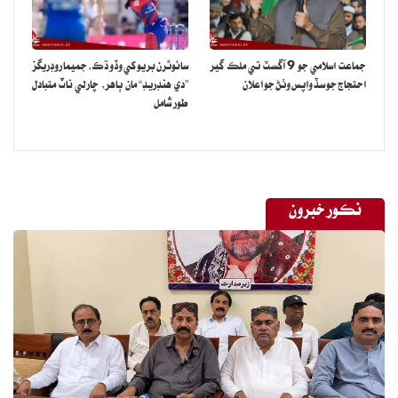
جماعت اسلامي جو 9 آگسٽ تي ملڪ گير
سائوٿرن بريو کي وڏو ڌڪ، جميما روڊريگز
احتجاج جو سڏ واپس وٺڻ جو اعلان
”دي هنڊريڊ“ مان ٻاهر، چارلي ناٽ متبادل
طور شامل
نڪور خبرون