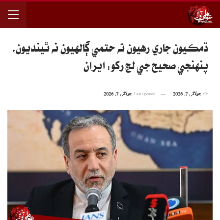
ڌمڪيون جاري رهيون ته حتمي ڳالهيون نه ٿينديون،
پنهنجي صحيح جي لڄ رکو: ايران
On
جولائی 7, 2026
Last updated
جولائی 7, 2026