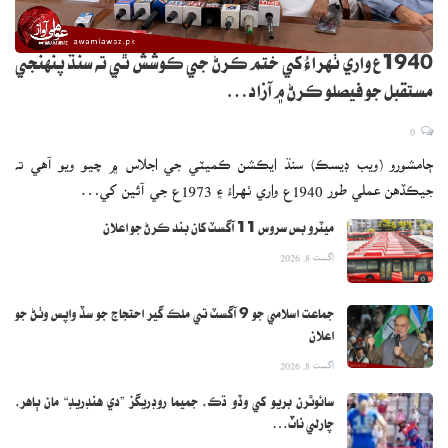
1940ع واري ٺهراءُ کي ختم ڪرڻ جي ڪوشش ٿي ته سنڌ پنهنجي
مستقبل جو فيصلو ڪرڻ ۾ آزاد…
0
ڄامشورو (ويب ڊيسڪ) سنڌ ايڪشن ڪميٽي جي اجلاس ۾ چيو ويو آهي ته
جيڪڏهن عملي طور 1940ع واري ٺهراءُ ۽ 1973ع جي آئين کي…
ميٽرو بس سروس 11 آگسٽ کان بند ڪرڻ جو اعلان
اگست 8, 2026
جماعت اسلامي جو 9 آگسٽ تي ملڪ گير احتجاج جو سڏ واپس وٺڻ جو
اعلان
اگست 8, 2026
سائوٿرن بريو کي وڏو ڌڪ، جميما روڊريگز ”دي هنڊريڊ“ مان ٻاهر،
چارلي ناٽ…