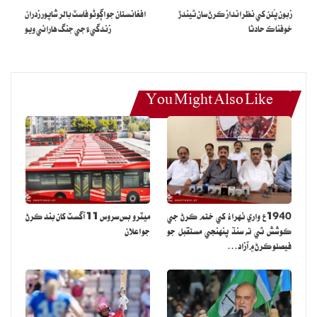
زبون پُلن کي نظرانداز ڪرڻ سان ٿيندڙ
افغانستان جو اڳوڻو فاسٽ بالر شاپور زدران
خوفناڪ حادثا
زندگيءَ جي جنگ هارائي ويو
You Might Also Like
1940ع واري ٺهراءُ کي ختم ڪرڻ جي
ميٽرو بس سروس 11 آگسٽ کان بند ڪرڻ
ڪوشش ٿي ته سنڌ پنهنجي مستقبل جو
جو اعلان
فيصلو ڪرڻ ۾ آزاد…