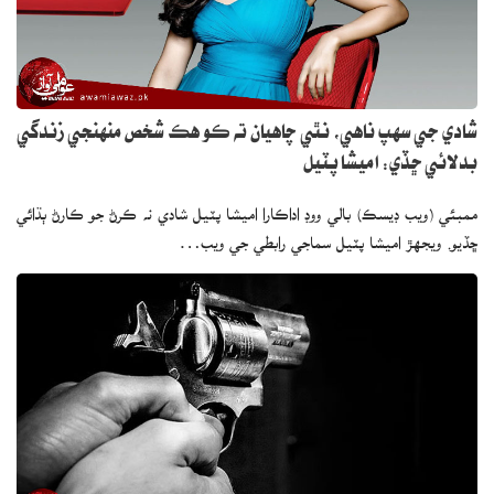
شادي جي سهپ ناهي، نٿي چاهيان ته ڪو هڪ شخص منهنجي زندگي
بدلائي ڇڏي: اميشا پٽيل
ممبئي (ويب ڊيسڪ) بالي ووڊ اداڪارا اميشا پٽيل شادي نه ڪرڻ جو ڪارڻ ٻڌائي
ڇڏيو. ويجهڙ اميشا پٽيل سماجي رابطي جي ويب…