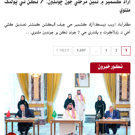
آزاد ڪشمير ۾ ٽئين مرحلي جون چونڊون، 7 تڪن تي پولنگ
ملتوي
مظفرآباد (ويب ڊيسڪ)آزاد ڪشمير جي چيف اليڪشن ڪمشنر تصديق ڪئي
آهي ته راولاڪوٽ ۽ پلندري جي 7 چونڊ تڪن ۾ چونڊون ملتوي…
NEXT
1,697
…
3
2
1
نڪور خبرون