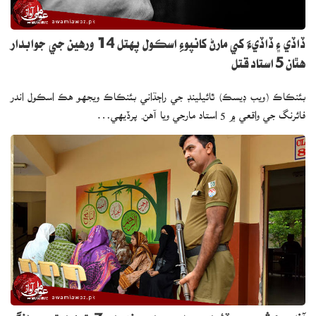
ڏاڏي ۽ ڏاڏيءَ کي مارڻ کانپوءِ اسڪول پهتل 14 ورهين جي جوابدار
هٿان 5 استاد قتل
بئنڪاڪ (ويب ڊيسڪ) ٿائيلينڊ جي راڄڌاني بئنڪاڪ ويجهو هڪ اسڪول اندر
فائرنگ جي واقعي ۾ 5 استاد مارجي ويا آهن. پرڏيهي…