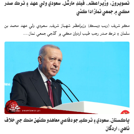
تصويرون: وزيراعظم، فيلڊ مارشل، سعودي ولي عهد ۽ ترڪ صدر
مڪي ۾ جمعي نماز ادا ڪئي
مڪو شريف (ويب ڊيسڪ) وزيراعظم شهباز شريف، سعودي ولي عهد محمد بن
سلمان ۽ ترڪ صدر رجب طيب اردوان مڪي ۾ گڏجي جمعي نماز…
پاڪستان، سعودي ۽ ترڪيه جو دفاعي معاهدو ڪنهن ملڪ جي خلاف
ناهي: اردگان