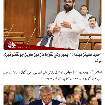
” صوبا ڪيئن ٺهندا؟ “ ايميل ولي نقويءَ کان نون صوبن جو نقشو گهري
ورتو
اسلام آباد(ويب ڊيسڪ) عوامي نيشنل پارٽي (اي اين پي) جي اڳواڻ سينيٽر ايميل
ولي خان گهرو وزير محسن نقوي کان نون صوبن…