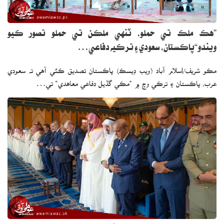
”هڪ ملڪ تي حملو، ٽنهي ملڪن تي حملو تصور ڪيو
ويندو“پاڪستان، سعودي ۽ ترڪيه دفاعي…
مڪو شريف/اسلام آباد (ويب ڊيسڪ) پاڪستان تصديق ڪئي آهي ته سعودي
عرب، پاڪستان ۽ ترڪي وچ ۾ ”مڪي گڏيل دفاعي معاهدي“ تي…