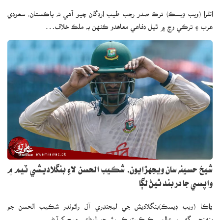
انقرا (ويب ڊيسڪ) ترڪ صدر رجب طيب اردگان چيو آهي ته پاڪستان، سعودي
عرب ۽ ترڪي وچ ۾ ٿيل دفاعي معاهدو ڪنهن به ملڪ خلاف…
شيخ حسينه سان ويجهڙايون، شڪيب الحسن لاءِ بنگلاديشي ٽيم ۾
واپسي جا در بند ٿيڻ لڳا
ڍاڪا (ويب ڊيسڪ)بنگلاديش جي ليجنڊري آل رائونڊر شڪيب الحسن جو
پنهنجي گهر ۾ عالمي ڪرڪيٽ ڪيريئر جو الوداعي ميچ کيڏڻ…