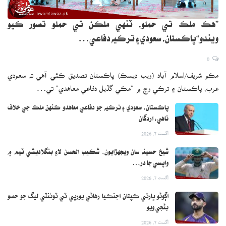
”هڪ ملڪ تي حملو، ٽنهي ملڪن تي حملو تصور ڪيو
ويندو“پاڪستان، سعودي ۽ ترڪيه دفاعي…
0
مڪو شريف/اسلام آباد (ويب ڊيسڪ) پاڪستان تصديق ڪئي آهي ته سعودي
عرب، پاڪستان ۽ ترڪي وچ ۾ ”مڪي گڏيل دفاعي معاهدي“ تي…
پاڪستان، سعودي ۽ ترڪيه جو دفاعي معاهدو ڪنهن ملڪ جي خلاف
ناهي: اردگان
اگست 7, 2026
شيخ حسينه سان ويجهڙايون، شڪيب الحسن لاءِ بنگلاديشي ٽيم ۾
واپسي جا در…
اگست 7, 2026
اڳوڻو ڀارتي ڪپتان اجنڪيا رهاڻي يورپي ٽي ٽوئنٽي ليگ جو حصو
بڻجي ويو
اگست 7, 2026