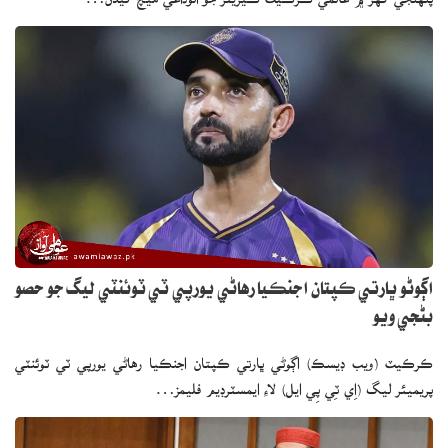
اڳوڻو ڀارتي ڪپتان اجنڪيا رهاڻي يورپي ٽي ٽوئنٽي ليگ جو حصو
بڻجي ويو
ڪرڪيٽ (ويب ڊيسڪ) اڳوڻي ڀارتي ڪپتان اجنڪيا رهاڻي يورپي ٽي ٽوئنٽي
پريميئر ليگ (اِي ٽِي پِي ايل) لاءِ ايمسٽرڊيم فليمز…