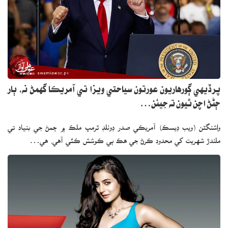
پرڏيهي ڳورهاريون عورتون سياحتي ويزا تي آمريڪا گهمڻ نه، ٻار
ڄڻڻ اچن ٿيون ته جيئن…
واشنگٽن (ويب ڊيسڪ) آمريڪي صدر ڊونلڊ ٽرمپ ملڪ ۾ ڄمڻ جي بنياد تي
ملندڙ شهريت کي محدود ڪرڻ جي هڪ ٻي ڪوشش ڪئي آهي. هي…