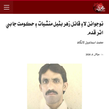
نوجوانن لاءِ قاتل زهر بڻيل منشيات ۽ حڪومت جا بي
اثر قدم
محمد اسماعيل لانگاھ
On
جولائی 6, 2026