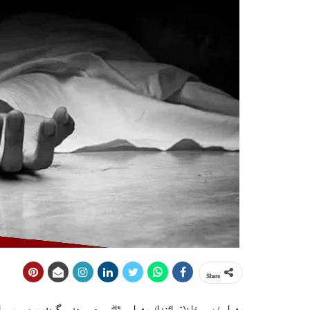
Share
بهرام/ميروخان(نمائندا) بهرام ٿاڻي جي حد ڳوٺ ڀرمي ڀر