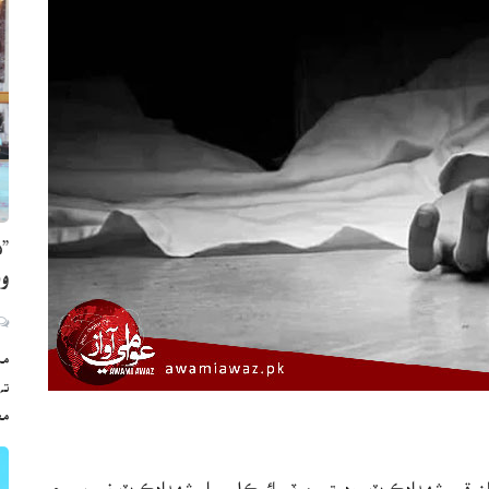
”ه
وي
مڪ
ته
مع
سان قمبرشھدادڪوٽ روڊ تي موٽرسائيڪل سوار شهدادڪوٽ نور پور جي