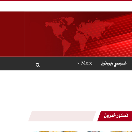
خصوصي رپورٽون
More
نڪور خبرون