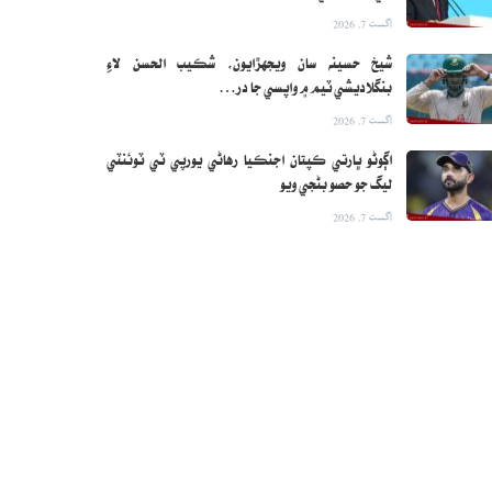
اگست 7, 2026
شيخ حسينه سان ويجهڙايون، شڪيب الحسن لاءِ
بنگلاديشي ٽيم ۾ واپسي جا در…
اگست 7, 2026
اڳوڻو ڀارتي ڪپتان اجنڪيا رهاڻي يورپي ٽي ٽوئنٽي
ليگ جو حصو بڻجي ويو
اگست 7, 2026