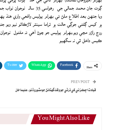
ڳوٺ جان محمد جمالي جي رھوا
ويا جنهن بعد اطلاع ملڻ تي بهرام پوليس واقعي واري هنڌ پھ
۾ کيس ڳڻتي جوڳي حالت ۾ ٽراما سينٽر لاڙڪاڻو نيو ويو ج
روڄ راڙو مچي ويو،بهرام پوليس جو چوڻ آهي ته مقتول نوجوا
ڪيس داخل ٿي نه سگهيو
Twitter
WhatsApp
Facebook
Share
PREV POST
قيادت اچڪزئي کي ڌرڻي جو وقت گهٽائڻ جو مشورو ڏنو: عليما خان
You Might Also Like