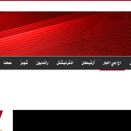
اڄ جي اخبار
آرٽيڪل
انٽرنيشنل
رانديون
شوبز
صحت