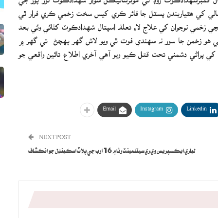
سي 35 ساله نوجوان نواب جمالي کي ھٿياربندن پسٽل جا فائر ڪري کيس سخت زخمي ڪري فرار ٿي
چي زخمي نوجوان کي علاج لاءِ تعلقه اسپتال شھدادڪوٽ کڻائي وئي بعد
تي ھو زخمن جا سور نه سهندي فوت ٿي ويو لاش گھر پھچڻ تي گهر ۾
ن کي پراڻي دشمني تحت قتل ڪيو ويو آھي آخري اطلاع تائين واقعي جو
Email
Instagram
Linkedin
NEXT POST
لياري ايڪسپريس وي ري سيٽلمينٽ رٿا ۾ 16 ارب جي پلاٽ اسڪينڊل جو انڪشاف