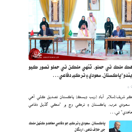
ڪ ملڪ تي حملو، ٽنهي ملڪن تي حملو تصور ڪيو
ندو“پاڪستان، سعودي ۽ ترڪيه دفاعي…
0
و شريف/اسلام آباد (ويب ڊيسڪ) پاڪستان تصديق ڪئي آهي
 سعودي عرب، پاڪستان ۽ ترڪي وچ ۾ ”مڪي گڏيل دفاعي
اهدي“ تي…
پاڪستان، سعودي ۽ ترڪيه جو دفاعي معاهدو ڪنهن ملڪ
جي خلاف ناهي: اردگان