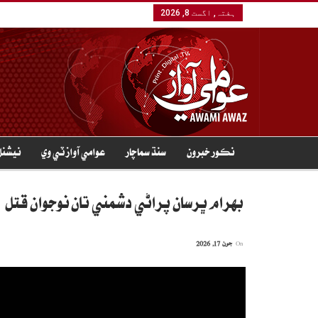
ہفتہ, اگست 8, 2026
نڪور خبرون
سنڌ سماچار
عوامي آواز ٽي وي
نيشنل
بهرام ڀرسان پراڻي دشمني تان نوجوان قتل
On
جون 17, 2026