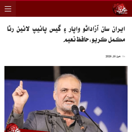
ايران سان آزاداڻو واپار ۽ گيس پائيپ لائين رٿا
مڪمل ڪريو:حافظ نعيم
On
جون 16, 2026