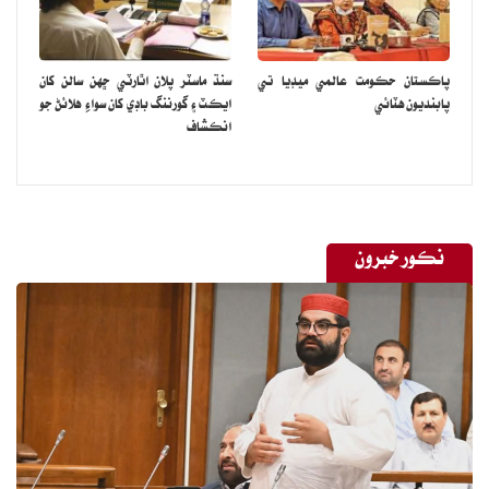
پاڪستان حڪومت عالمي ميڊيا تي
سنڌ ماسٽر پلان اٿارٽي ڇهن سالن کان
پابنديون هٽائي
ايڪٽ ۽ گورننگ باڊي کان سواءِ هلائڻ جو
انڪشاف
نڪور خبرون