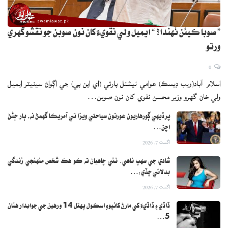
” صوبا ڪيئن ٺهندا؟ “ ايميل ولي نقويءَ کان نون صوبن جو نقشو گهري
ورتو
0
اسلام آباد(ويب ڊيسڪ) عوامي نيشنل پارٽي (اي اين پي) جي اڳواڻ سينيٽر ايميل
ولي خان گهرو وزير محسن نقوي کان نون صوبن…
پرڏيهي ڳورهاريون عورتون سياحتي ويزا تي آمريڪا گهمڻ نه، ٻار ڄڻڻ
اچن…
اگست 7, 2026
شادي جي سهپ ناهي، نٿي چاهيان ته ڪو هڪ شخص منهنجي زندگي
بدلائي ڇڏي:…
اگست 7, 2026
ڏاڏي ۽ ڏاڏيءَ کي مارڻ کانپوءِ اسڪول پهتل 14 ورهين جي جوابدار هٿان
5…