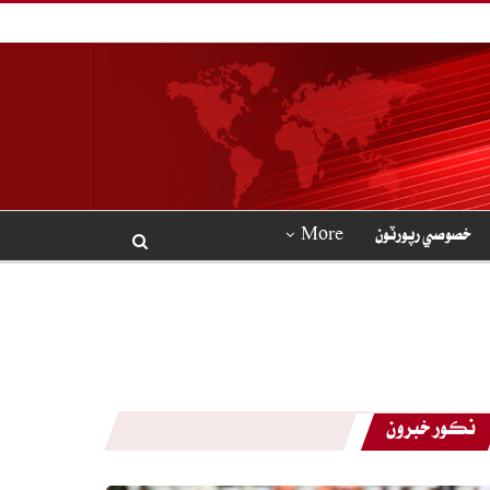
خصوصي رپورٽون
More
نڪور خبرون