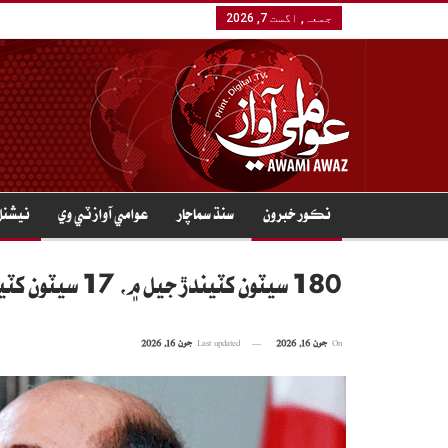
جمعہ, اگست 7, 2026
نڪور خبرون
سنڌ سماچار
عوامي آواز ٽي وي
نيشنل
180 سيٽون کٽيندڙ جيل ۾، 17 سيٽون کٽيندڙ وزيراعظم آهي: لطيف کوسو
On
جون 16, 2026
Last updated
جون 16, 2026