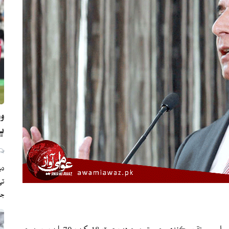
وو
ڀارت
دب
ج
اسلام آباد(بيورو)پي ٽي آءِ جي اڳواڻ لطيف کوسي قومي اسيمبلي ۾ تقرير ڪندي چيو ته موجوده بجيٽ 18 کرب 70 ارب رپين جي