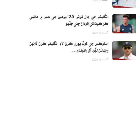
انگلينڊ جي جان ٽرنر 25 ورهين جي عمر ۾ عالمي
ڪرڪيٽ کي الوداع چئي ڇڏيو
اگست 6, 2026
اسٽوڪس جي کوٽ پوري ڪرڻ لاءِ انگلينڊ ڪُرن ڏانهن
وجهائڻ لڳو، آل رائونڊر…
اگست 6, 2026