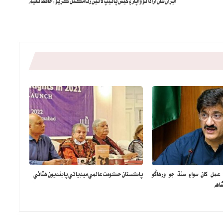
ايران سان آزاداڻو واپار ۽ گيس پائيپ لائين رٿا مڪمل ڪريو:حافظ نعيم
مل کان سواءِ سنڌ جو ورهاڱو
پاڪستان حڪومت عالمي ميڊيا تي پابنديون هٽائي
اهه