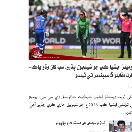
مينز ايشيا ڪپ جو شيڊيول پڌرو، سڀ کان وڏو پاڪ-
 مقابلو 5 سيپٽمبر تي ٿيندو
0
ئي (ويب ڊيسڪ) ايشين ڪرڪيٽ ڪائونسل (اي سي سي) وومينز
ٽي ٽوئنٽي ايشيا ڪپ 2026ع جو شيڊيول جاري ڪري ڇڏيو آهي،
نهن…
نياز کوسواسان کان هميشه لاءِ وڇڙي ويو
اگست 6, 2026