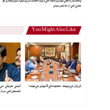
پاڪستان واقعي بهترين ملڪ آهي ته پوءِ حڪمرانن پرڏيهه ۾ سيڙپڪاري ڇو
ڪئي آهي؟ راجا ناصر عباس
You Might Also Like
ٽن وڏن جي ويهڪ، حڪومت کي 3 مهينن جي مهلت؟
آئيني طريقي تي ع
ناممڪن آهي: مراد ش