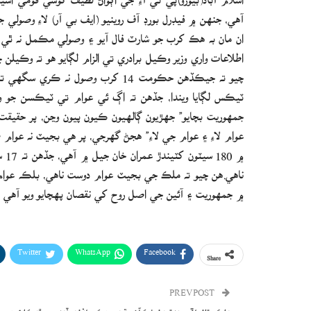
ان مان به هڪ کرب جو شارٽ فال آيو ۽ وصولي مڪمل نه ٿي سگ
اطلاعات واري وزير وڪيل برادري تي الزام لڳايو هو ته وڪي
ٽيڪس لڳايا ويندا، جڏهن ته اڳ ئي عوام تي ٽيڪسن جو وڏو
جمهوريت بچايو” جهڙيون ڳالهيون ڪيون پيون وڃن، پر حقيقت 
عوام لاءِ ۽ عوام جي لاءِ” هجڻ گهرجي، پر هي بجيٽ نه عوام طر
۾ 0
ناهي.هن چيو ته ملڪ جي بجيٽ عوام دوست ناهي، بلڪه عوام 
۾ جمهوريت ۽ آئين جي اصل روح کي نقصان پهچايو ويو آهي ۽
Twitter
WhatsApp
Facebook
Share
PREV POST