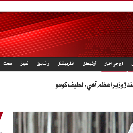
اڄ جي اخبار
آرٽيڪل
انٽرنيشنل
رانديون
شوبز
صحت