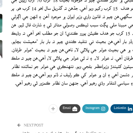
آهي، جنهن ۾ فيڊرل بورڊ آف روينيو (ايف بي آر) لاءِ وصولي جو هدف 15 کرب رکيو ويو آهي، جڏهن ته گذريل سال اهو 14 کرب هو، پر
هي.هن چيو ته قانون واري وزير ايوان ۾ موجود آهن ۽ انهن جي اڳوڻي
لن جي مبينا ملي ڀڳت سبب ٽيڪس وصولي متاثر ٿي ۽ شارٽ فال ٿيو، هن
چيو ته جيڪڏهن حڪومت 14 کرب وصول نه ڪري سگهي ته 15 کرب جو هدف ڪيئن پورو ڪندي؟ ان جو مطلب اهو آهي ته وڌيڪ
 بار آهي.هن بجيٽ تي تنقيد ڪندي چيو ته بار بار “معيشت بچايو،
۾ هي بجيٽ عوام جي ڀلائي لاءِ ناهي.هن چيو ته بجيٽ “عوام طرفان،
فان آهي، نه عوام لاءِ، ۽ نه ئي عوام جي ڀلائي لاءِ آهي.هن چيو ته ملڪ
18 سيٽون کٽيندڙ عمران خان جيل ۾ آهي، جڏهن ته 17 سيٽون کٽيندڙ وزيراعظم بڻجي ويو، تنهنڪري هي عوام جو نمائنده نظام
دشمن آهي ۽ ان ۾ عوام کي ڪو رليف نه ڏنو ويو آهي.هن چيو ته ملڪ
 سياسي انتقام وڌي رهيو آهي، جنهن سان نظام ڪمزور ٿي رهيو آهي۔
Email
Instagram
Linkedin
NEXT POST