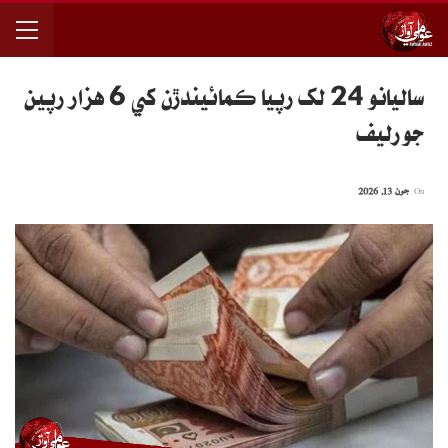
ساليانو 24 لک رپيا ڪمائيندڙن کي 6 هزار رپين
جو رليف
On
جون 13, 2026