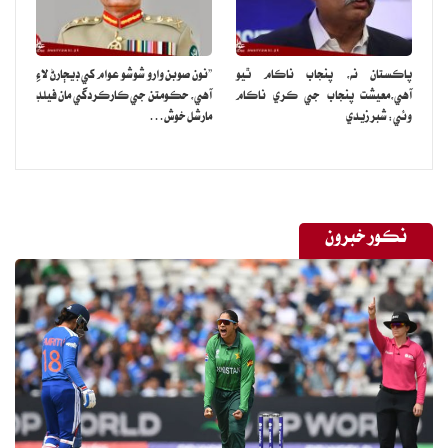
پاڪستان نه، پنجاب ناڪام ٿيو
”نون صوبن وارو شوشو عوام کي ڊيڄارڻ لاءِ
آهي،معيشت پنجاب جي ڪري ناڪام
آهي، حڪومتن جي ڪارڪردگي مان فيلڊ
وئي: شبر زيدي
مارشل خوش…
نڪور خبرون