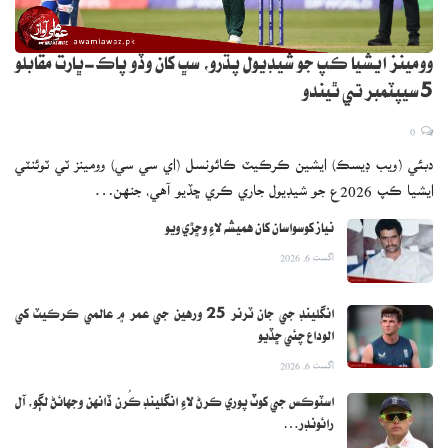
وومينز ايشيا ڪپ جو شيڊيول پڌرو، سڀ کان وڏو پاڪ-ڀارت مقابلو
5 سيپٽمبر تي ٿيندو
0
دبئي (ويب ڊيسڪ) ايشين ڪرڪيٽ ڪائونسل (اي سي سي) وومينز ٽي ٽوئنٽي
ايشيا ڪپ 2026ع جو شيڊيول جاري ڪري ڇڏيو آهي، جنهن…
نياز کوسواسان کان هميشه لاءِ وڇڙي ويو
اگست 6, 2026
انگلينڊ جي جان ٽرنر 25 ورهين جي عمر ۾ عالمي ڪرڪيٽ کي
الوداع چئي ڇڏيو
اگست 6, 2026
اسٽوڪس جي کوٽ پوري ڪرڻ لاءِ انگلينڊ ڪُرن ڏانهن وجهائڻ لڳو، آل
رائونڊر…