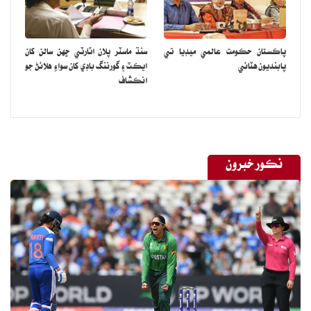
پاڪستان حڪومت عالمي ميڊيا تي
سنڌ ماسٽر پلان اٿارٽي ڇهن سالن کان
پابنديون هٽائي
ايڪٽ ۽ گورننگ باڊي کان سواءِ هلائڻ جو
انڪشاف
نڪور خبرون