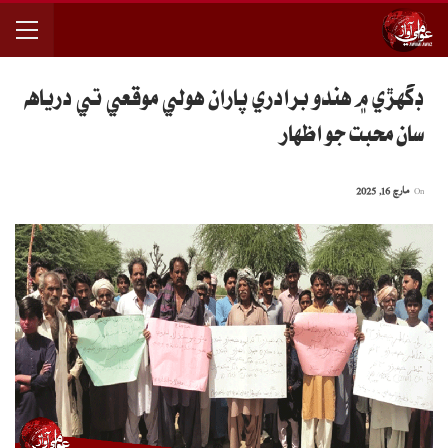
ڊگهڙي ۾ هندو برادري پاران هولي موقعي تي درياهه
سان محبت جو اظهار
On
مارچ 16, 2025