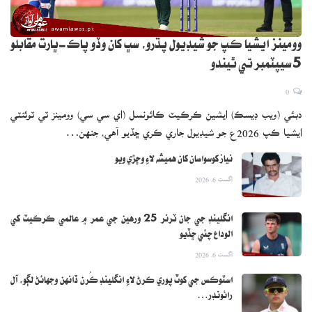
وومينز ايشيا ڪپ جو شيڊيول پڌرو، سڀ کان وڏو پاڪ-ڀارت مقابلو
5 سيپٽمبر تي ٿيندو
0
دبئي (ويب ڊيسڪ) ايشين ڪرڪيٽ ڪائونسل (اي سي سي) وومينز ٽي ٽوئنٽي
ايشيا ڪپ 2026ع جو شيڊيول جاري ڪري ڇڏيو آهي، جنهن…
نياز کوسواسان کان هميشه لاءِ وڇڙي ويو
اگست 6, 2026
انگلينڊ جي جان ٽرنر 25 ورهين جي عمر ۾ عالمي ڪرڪيٽ کي
الوداع چئي ڇڏيو
اگست 6, 2026
اسٽوڪس جي کوٽ پوري ڪرڻ لاءِ انگلينڊ ڪُرن ڏانهن وجهائڻ لڳو، آل
رائونڊر…