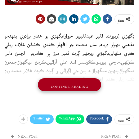
Share
ڊگھڙي (رپورٽ: فقير عبدالقيوم جروار)ڊگھڙي ۾ هندو برادري پنهنجو
مذھبي تهوار درياهه سان محبت جو اظهار ڪندي ڪئنالن خلاف ريلي
ڪڍي ملهايو،ڊگھڙي ويجهو ڳوٺ فقير موڙ ۾ ڪامريڊ لڇمڻ داس
ڪولهي،ماوجي ڀوريلو،ڪائونسلر اسد علي آرائين،ڪرمڻ ميگهواڙ،جمعون
ميگهواڙ،پنهون ميگهواڙ ۽ ٻين جي اڳواڻي ۾ ڳوٺ ڪوٽ غلام محمد روڊ
تائين ريلي ڪڍي احتاجي مظاهرو ڪيو ويو
CONTINUE READING
Twitter
WhatsApp
Facebook
Share
NEXT POST
PREV POST