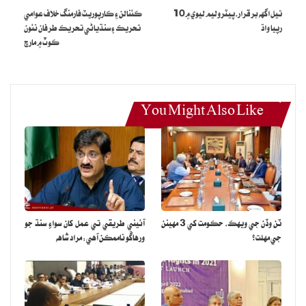
تيل اگهه برقرار،پيٽروليم ليوي ۾10
ڪئنالن ۽ ڪارپوريٽ فارمنگ خلاف عوامي
رپيا واڌ
تحريڪ ۽ سنڌياڻي تحريڪ طرفان نئون
ڪوٽ ۾ مارچ
You Might Also Like
ٽن وڏن جي ويهڪ، حڪومت کي 3 مهينن
آئيني طريقي تي عمل کان سواءِ سنڌ جو
جي مهلت؟
ورهاڱو ناممڪن آهي: مراد شاهه