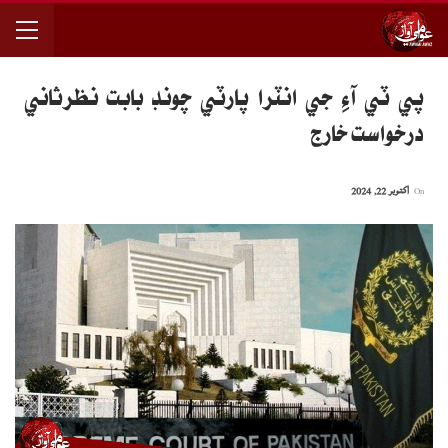
پي ٽي آءِ جي انٽرا پارٽي چونڊ بابت نظرثاني
درخواست خارج
On
اکتوبر 22, 2024