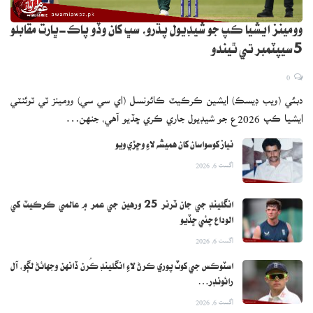
وومينز ايشيا ڪپ جو شيڊيول پڌرو، سڀ کان وڏو پاڪ-ڀارت مقابلو
5 سيپٽمبر تي ٿيندو
0
دبئي (ويب ڊيسڪ) ايشين ڪرڪيٽ ڪائونسل (اي سي سي) وومينز ٽي ٽوئنٽي
ايشيا ڪپ 2026ع جو شيڊيول جاري ڪري ڇڏيو آهي، جنهن…
نياز کوسواسان کان هميشه لاءِ وڇڙي ويو
اگست 6, 2026
انگلينڊ جي جان ٽرنر 25 ورهين جي عمر ۾ عالمي ڪرڪيٽ کي
الوداع چئي ڇڏيو
اگست 6, 2026
اسٽوڪس جي کوٽ پوري ڪرڻ لاءِ انگلينڊ ڪُرن ڏانهن وجهائڻ لڳو، آل
رائونڊر…
اگست 6, 2026