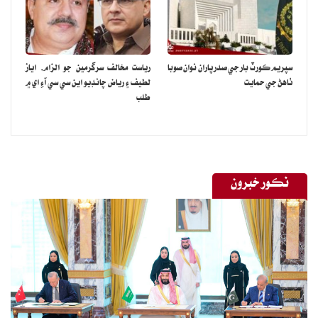
سپريم ڪورٽ بار جي صدر پاران نوان صوبا
رياست مخالف سرگرمين جو الزام، اياز
ٺاهڻ جي حمايت
لطيف ۽ رياض چانڊيو اين سي سي آءِ اي ۾
طلب
نڪور خبرون