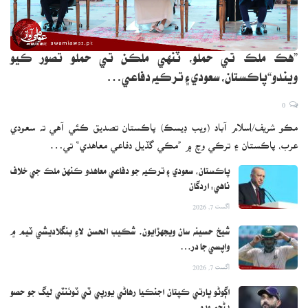
”هڪ ملڪ تي حملو، ٽنهي ملڪن تي حملو تصور ڪيو
ويندو“پاڪستان، سعودي ۽ ترڪيه دفاعي…
0
مڪو شريف/اسلام آباد (ويب ڊيسڪ) پاڪستان تصديق ڪئي آهي ته سعودي
عرب، پاڪستان ۽ ترڪي وچ ۾ ”مڪي گڏيل دفاعي معاهدي“ تي…
پاڪستان، سعودي ۽ ترڪيه جو دفاعي معاهدو ڪنهن ملڪ جي خلاف
ناهي: اردگان
اگست 7, 2026
شيخ حسينه سان ويجهڙايون، شڪيب الحسن لاءِ بنگلاديشي ٽيم ۾
واپسي جا در…
اگست 7, 2026
اڳوڻو ڀارتي ڪپتان اجنڪيا رهاڻي يورپي ٽي ٽوئنٽي ليگ جو حصو