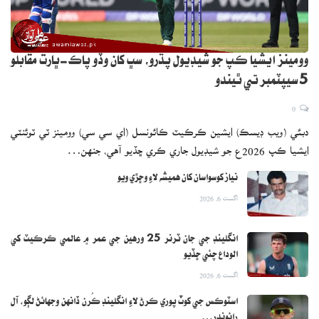
وومينز ايشيا ڪپ جو شيڊيول پڌرو، سڀ کان وڏو پاڪ-ڀارت مقابلو
5 سيپٽمبر تي ٿيندو
0
دبئي (ويب ڊيسڪ) ايشين ڪرڪيٽ ڪائونسل (اي سي سي) وومينز ٽي ٽوئنٽي
ايشيا ڪپ 2026ع جو شيڊيول جاري ڪري ڇڏيو آهي، جنهن…
نياز کوسواسان کان هميشه لاءِ وڇڙي ويو
اگست 6, 2026
انگلينڊ جي جان ٽرنر 25 ورهين جي عمر ۾ عالمي ڪرڪيٽ کي
الوداع چئي ڇڏيو
اگست 6, 2026
اسٽوڪس جي کوٽ پوري ڪرڻ لاءِ انگلينڊ ڪُرن ڏانهن وجهائڻ لڳو، آل
رائونڊر…