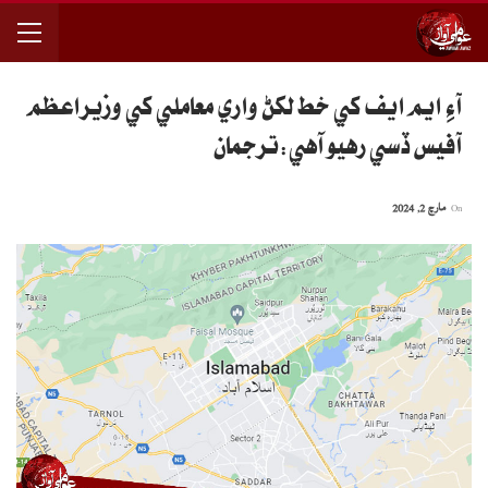
آءِ ايم ايف کي خط لکڻ واري معاملي کي وزيراعظم
آفيس ڏسي رهيو آهي:ترجمان
On
مارچ 2, 2024