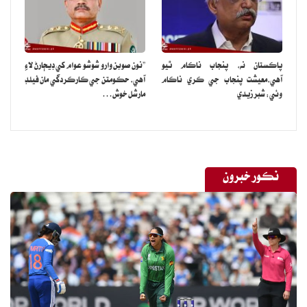
پاڪستان نه، پنجاب ناڪام ٿيو
”نون صوبن وارو شوشو عوام کي ڊيڄارڻ لاءِ
آهي،معيشت پنجاب جي ڪري ناڪام
آهي، حڪومتن جي ڪارڪردگي مان فيلڊ
وئي: شبر زيدي
مارشل خوش…
نڪور خبرون