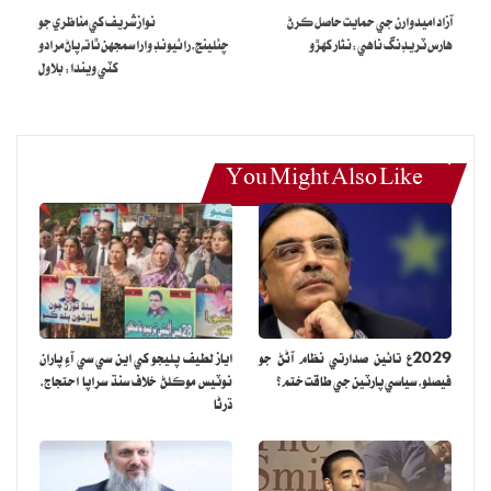
آزاد اميدوارن جي حمايت حاصل ڪرڻ
نوازشريف کي مناظري جو
هارس ٽريڊنگ ناهي:نثار کهڙو
چئلينج،رائيونڊ وارا سمجهن ٿا ته پاڻ مرادو
کٽي ويندا: بلاول
You Might Also Like
2029ع تائين صدارتي نظام آڻڻ جو
اياز لطيف پليجو کي اين سي سي آءِ پاران
فيصلو، سياسي پارٽين جي طاقت ختم؟
نوٽيس موڪلڻ خلاف سنڌ سراپا احتجاج،
ڌرڻا