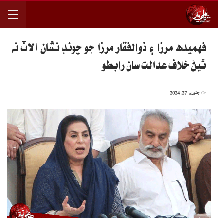
فهميده مرزا ۽ ذوالفقار مرزا جو چونڊ نشان الاٽ نه
ٿيڻ خلاف عدالت سان رابطو
On
جنوری 27, 2024