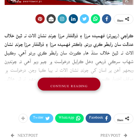
Share
ڪراچي (رپورٽر) فهميده مرزا ۽ ذوالفقار مرزا چونڊ نشان الاٽ نه ٿيڻ خلاف
عدالت سان رابطو ڪري ورتو، ڊاڪٽر فهميده مرزا ۽ ذوالفقار مرزا چونڊ نشان
الاٽ نه ٿيڻ خلاف سنڌ هاءِ ڪورٽ سان رابطو ڪري ورتو آهي، وڪيل
شهاب سرڪي ذريعي دخل ڪرايل درخواست ۾ چيو ويو آهي ته چونڊون
ويجهو آهن پر اسان کي چونڊ نشان الاٽ نه پيا ڪيا وڃن، درخواست ۾
موقف اختيار ڪيو ويو آهي ته چونڊ نشان کانسواءِ چونڊ مهم نه ٿي هلائي
CONTINUE READING
سگهجي، چونڊ نشان الاٽ ڪرڻ جا حڪم جاري ڪرڻ جي استدعا آهي،
سنڌ هاءِ ڪورٽ 19 جنوري تي ڊاڪٽر فهميده مرزا ۽ ذوالفقار مرزا کي چونڊ
وڙهڻ جي اجازت ڏني هئي.
Twitter
WhatsApp
Facebook
Share
NEXT POST
PREV POST