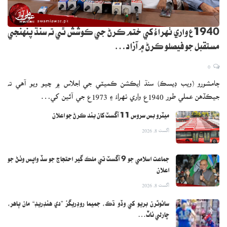
1940ع واري ٺهراءُ کي ختم ڪرڻ جي ڪوشش ٿي ته سنڌ پنهنجي
مستقبل جو فيصلو ڪرڻ ۾ آزاد…
0
ڄامشورو (ويب ڊيسڪ) سنڌ ايڪشن ڪميٽي جي اجلاس ۾ چيو ويو آهي ته
جيڪڏهن عملي طور 1940ع واري ٺهراءُ ۽ 1973ع جي آئين کي…
ميٽرو بس سروس 11 آگسٽ کان بند ڪرڻ جو اعلان
اگست 8, 2026
جماعت اسلامي جو 9 آگسٽ تي ملڪ گير احتجاج جو سڏ واپس وٺڻ جو
اعلان
اگست 8, 2026
سائوٿرن بريو کي وڏو ڌڪ، جميما روڊريگز ”دي هنڊريڊ“ مان ٻاهر،
چارلي ناٽ…