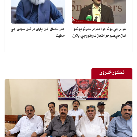
عوام جي ووٽ جو احترام ڪرڻو پوندو،
ڄام ڪمال خان پاران به نون صوبن جي
اسان جي صبر جو امتحان نه ورتو وڃي:بلاول
حمايت
نڪور خبرون